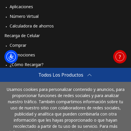
Aplicaciones
Número Virtual
Calculadora de ahorros
Recarga de Celular
Comprar
Promociones
¿Cómo Recargar?
Travel eSIM
Todos Los Productos
Comprar
Usamos cookies para personalizar contenido y anuncios, para
Cómo funciona
proporcionar funciones de redes sociales y para analizar
nuestro tráfico. También compartimos información sobre tu
uso de nuestro sitio con colaboradores de redes sociales,
publicidad y analítica que pueden combinarla con otra
Paga con
información que les hayas proporcionado o que hayan
recolectado a partir de tu uso de su servicio. Para más