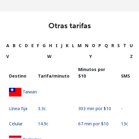
Otras tarifas
A
B
C
D
E
F
G
H
I
J
K
L
M
N
O
P
Q
R
S
T
U
V
W
Y
Z
Minutos por
Destino
Tarifa/minuto
⁦$10⁩
SMS
Taiwan
Línea fija
⁦3.3c⁩
303 min por ⁦$10⁩
-
Celular
⁦14.9c⁩
67 min por ⁦$10⁩
⁦13c⁩