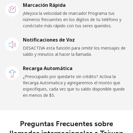
Togo
Marcación Rápida
¡Mejora la velocidad de marcado! Programa tus
números frecuentes en los dígitos de tu teléfono y
Línea fija
⁦45.9c⁩
21 min por ⁦$10⁩
-
conéctate más rápido con tus seres queridos.
Celular
⁦40.5c⁩
24 min por ⁦$10⁩
⁦9c⁩
Notificaciones de Voz
DESACTIVA esta función para omitir los mensajes de
Tokelau
saldo y minutos al hacer la llamada.
All
⁦252.5c⁩
3 min por ⁦$10⁩
-
Recarga Automática
country
¿Preocupado por quedarte sin crédito? Activa la
Recarga Automatica y agregaremos el monto que
Tonga
especifiques, cada vez que tu saldo disponible quede
en menos de ⁦$5⁩.
Línea fija
⁦148.5c⁩
6 min por ⁦$10⁩
-
Celular
⁦148.9c⁩
6 min por ⁦$10⁩
⁦8c⁩
Preguntas Frecuentes sobre