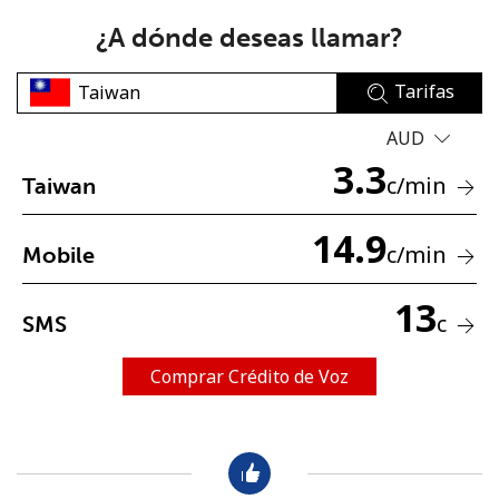
¿A dónde deseas llamar?
Tarifas
AUD
3.3
No se ha creado una contraseña
c
/min
Taiwan
Mínimo 8 caracteres
14.9
Una letra mayúscula y una minúscula
c
/min
Mobile
Un número
Un caracter especial
13
c
SMS
Comprar Crédito de Voz
Mantente en contacto para recibir nuestras mejores
ofertas.