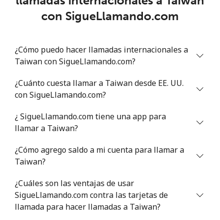
llamadas internacionales a Taiwan
Trinidad And Tobago
con SigueLlamando.com
Línea fija
⁦7.5c⁩
133 min por ⁦$10⁩
-
¿Cómo puedo hacer llamadas internacionales a
Celular
⁦21.9c⁩
45 min por ⁦$10⁩
-
Taiwan con SigueLlamando.com?
Tunisia
¿Cuánto cuesta llamar a Taiwan desde EE. UU.
con SigueLlamando.com?
Línea fija
⁦114.9c⁩
8 min por ⁦$10⁩
-
¿ SigueLlamando.com tiene una app para
Celular
⁦116.9c⁩
8 min por ⁦$10⁩
-
llamar a Taiwan?
¿Cómo agrego saldo a mi cuenta para llamar a
Turkey
Taiwan?
Línea fija
⁦4.3c⁩
232 min por ⁦$10⁩
-
¿Cuáles son las ventajas de usar
SigueLlamando.com contra las tarjetas de
Celular
⁦30.9c⁩
32 min por ⁦$10⁩
⁦8c⁩
llamada para hacer llamadas a Taiwan?