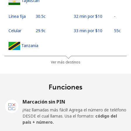
Tajikistan
Línea fija
⁦30.5c⁩
32 min por ⁦$10⁩
-
Celular
⁦29.9c⁩
33 min por ⁦$10⁩
⁦55c⁩
Tanzania
Línea fija
⁦38.5c⁩
25 min por ⁦$10⁩
-
Ver más destinos
Celular
⁦29.9c⁩
33 min por ⁦$10⁩
-
Funciones
Thailand
Marcación sin PIN
Línea fija
⁦3.5c⁩
285 min por ⁦$10⁩
-
¡Haz llamadas más fácil! Agrega el número de teléfono
DESDE el cual llamas. Usa el formato:
código del
Celular
⁦3.7c⁩
270 min por ⁦$10⁩
⁦8c⁩
país + número.