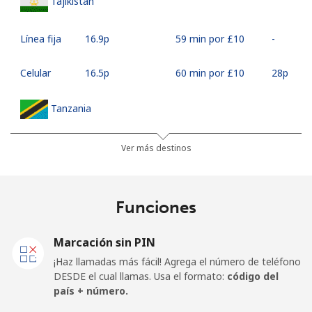
Tajikistan
Línea fija
⁦16.9p⁩
59 min por ⁦£10⁩
-
Celular
⁦16.5p⁩
60 min por ⁦£10⁩
⁦28p⁩
Tanzania
Línea fija
⁦21.5p⁩
46 min por ⁦£10⁩
-
Ver más destinos
Celular
⁦16.9p⁩
59 min por ⁦£10⁩
-
Funciones
Thailand
Marcación sin PIN
Línea fija
⁦2.1p⁩
476 min por ⁦£10⁩
-
¡Haz llamadas más fácil! Agrega el número de teléfono
DESDE el cual llamas. Usa el formato:
código del
Celular
⁦2.1p⁩
476 min por ⁦£10⁩
⁦4p⁩
país + número.