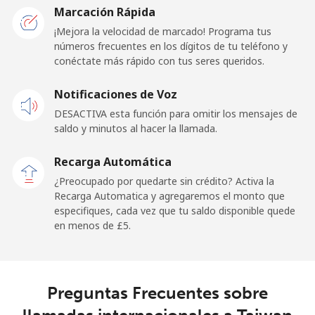
Togo
Marcación Rápida
¡Mejora la velocidad de marcado! Programa tus
números frecuentes en los dígitos de tu teléfono y
Línea fija
⁦23.5p⁩
42 min por ⁦£10⁩
-
conéctate más rápido con tus seres queridos.
Celular
⁦20.5p⁩
48 min por ⁦£10⁩
⁦5p⁩
Notificaciones de Voz
DESACTIVA esta función para omitir los mensajes de
Tokelau
saldo y minutos al hacer la llamada.
All
⁦127.5p⁩
7 min por ⁦£10⁩
-
Recarga Automática
country
¿Preocupado por quedarte sin crédito? Activa la
Recarga Automatica y agregaremos el monto que
Tonga
especifiques, cada vez que tu saldo disponible quede
en menos de ⁦£5⁩.
Línea fija
⁦79.5p⁩
12 min por ⁦£10⁩
-
Celular
⁦79.5p⁩
12 min por ⁦£10⁩
⁦4p⁩
Preguntas Frecuentes sobre