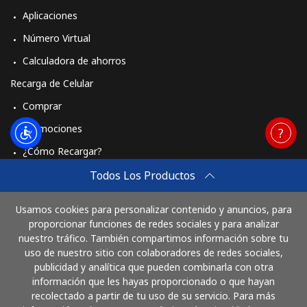
Aplicaciones
Número Virtual
Calculadora de ahorros
Recarga de Celular
Comprar
Promociones
¿Cómo Recargar?
Travel eSIM
Todos Los Productos
Comprar
Usamos cookies para personalizar contenido y anuncios, para
Cómo funciona
proporcionar funciones de redes sociales y para analizar
nuestro tráfico. También compartimos información sobre tu
uso de nuestro sitio con colaboradores de redes sociales,
publicidad y analítica que pueden combinarla con otra
Paga con
información que les hayas proporcionado o que hayan
recolectado a partir de tu uso de su servicio. Para más