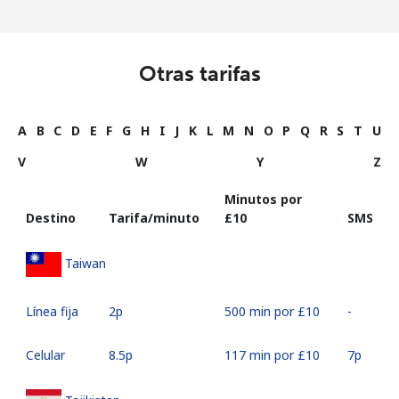
Otras tarifas
A
B
C
D
E
F
G
H
I
J
K
L
M
N
O
P
Q
R
S
T
U
V
W
Y
Z
Minutos por
Destino
Tarifa/minuto
⁦£10⁩
SMS
Taiwan
Línea fija
⁦2p⁩
500 min por ⁦£10⁩
-
Celular
⁦8.5p⁩
117 min por ⁦£10⁩
⁦7p⁩