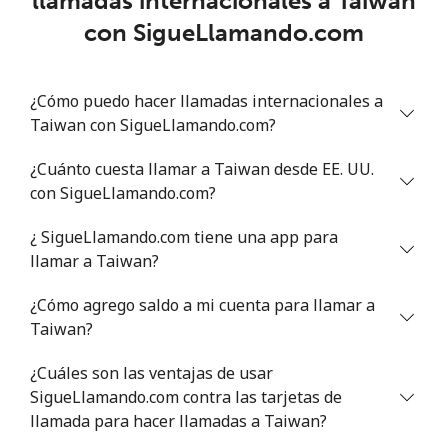
llamadas internacionales a Taiwan
Trinidad And Tobago
con SigueLlamando.com
Línea fija
⁦4.1p⁩
243 min por ⁦£10⁩
-
¿Cómo puedo hacer llamadas internacionales a
Celular
⁦12.5p⁩
80 min por ⁦£10⁩
-
Taiwan con SigueLlamando.com?
Tunisia
¿Cuánto cuesta llamar a Taiwan desde EE. UU.
con SigueLlamando.com?
Línea fija
⁦60.9p⁩
16 min por ⁦£10⁩
-
¿ SigueLlamando.com tiene una app para
Celular
⁦62.5p⁩
16 min por ⁦£10⁩
-
llamar a Taiwan?
¿Cómo agrego saldo a mi cuenta para llamar a
Turkey
Taiwan?
Línea fija
⁦2.4p⁩
416 min por ⁦£10⁩
-
¿Cuáles son las ventajas de usar
SigueLlamando.com contra las tarjetas de
Celular
⁦16.5p⁩
60 min por ⁦£10⁩
⁦4p⁩
llamada para hacer llamadas a Taiwan?