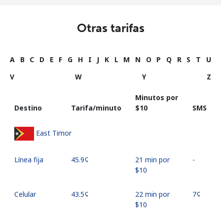
Otras tarifas
A
B
C
D
E
F
G
H
I
J
K
L
M
N
O
P
Q
R
S
T
U
V
W
Y
Z
Minutos por
Destino
Tarifa/minuto
⁦$10⁩
SMS
East Timor
Línea fija
⁦45.9¢⁩
21 min por
-
⁦$10⁩
Celular
⁦43.5¢⁩
22 min por
⁦7¢⁩
⁦$10⁩