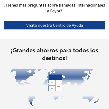
¿Tienes más preguntas sobre llamadas internacionales
Celular
⁦14.5¢⁩
a Egypt?
68 min por
⁦38¢⁩
⁦$10⁩
Visita nuestro Centro de Ayuda
Ethiopia
Línea fija
⁦23.5¢⁩
42 min por
-
⁦$10⁩
¡Grandes ahorros para todos los
destinos!
Celular
⁦20.9¢⁩
47 min por
-
⁦$10⁩