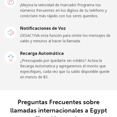
¡Mejora la velocidad de marcado! Programa tus
El Salvador
números frecuentes en los dígitos de tu teléfono y
conéctate más rápido con tus seres queridos.
Línea fija
⁦15.9¢⁩
62 min por
-
Notificaciones de Voz
⁦$10⁩
DESACTIVA esta función para omitir los mensajes de
Claro
⁦7.9¢⁩
126 min por
-
saldo y minutos al hacer la llamada.
Landlines
⁦$10⁩
Recarga Automática
Celular
⁦11.5¢⁩
86 min por
⁦11¢⁩
¿Preocupado por quedarte sin crédito? Activa la
⁦$10⁩
Recarga Automatica y agregaremos el monto que
especifiques, cada vez que tu saldo disponible quede
en menos de ⁦$5⁩.
Equatorial Guinea
All country
⁦54.9¢⁩
18 min por
-
⁦$10⁩
Preguntas Frecuentes sobre
llamadas internacionales a Egypt
Eritrea