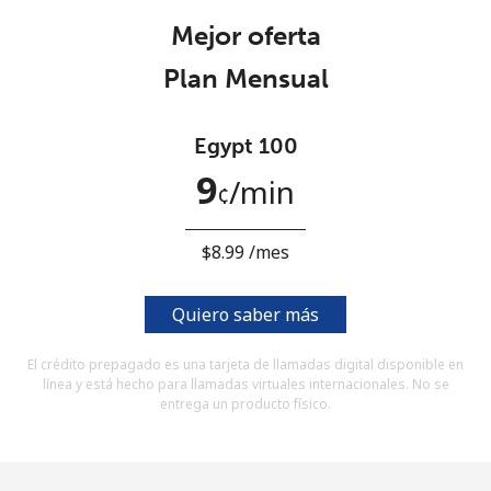
Al abrir una cuenta en este sitio web, estoy de acuerdo con
Mejor oferta
estos
Términos y condiciones.
Plan Mensual
Únete
Egypt 100
9
⁩/min
¢
¡Hola!
⁦$8.99⁩ /mes
Inicia sesión o
REGÍSTRATE →
Quiero saber más
El crédito prepagado es una tarjeta de llamadas digital disponible en
línea y está hecho para llamadas virtuales internacionales. No se
entrega un producto físico.
¿Olvidaste tu contraseña? →