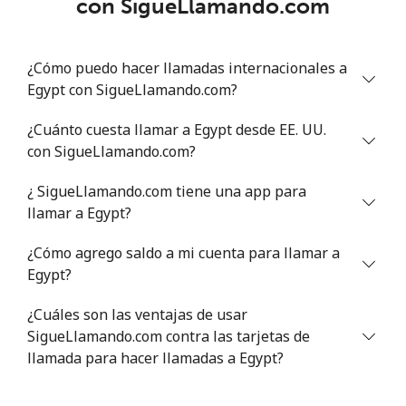
con SigueLlamando.com
Línea fija
⁦23.5¢⁩
42 min por
-
⁦$10⁩
¿Cómo puedo hacer llamadas internacionales a
Egypt con SigueLlamando.com?
Celular
⁦24.5¢⁩
40 min por
⁦8¢⁩
⁦$10⁩
¿Cuánto cuesta llamar a Egypt desde EE. UU.
con SigueLlamando.com?
Estonia
¿ SigueLlamando.com tiene una app para
Línea fija
⁦0.7¢⁩
1428 min por
-
llamar a Egypt?
⁦$10⁩
¿Cómo agrego saldo a mi cuenta para llamar a
Celular
⁦35.5¢⁩
28 min por
⁦8¢⁩
Egypt?
⁦$10⁩
¿Cuáles son las ventajas de usar
Eswatini
SigueLlamando.com contra las tarjetas de
llamada para hacer llamadas a Egypt?
Línea fija
⁦17.9¢⁩
55 min por
-
⁦$10⁩