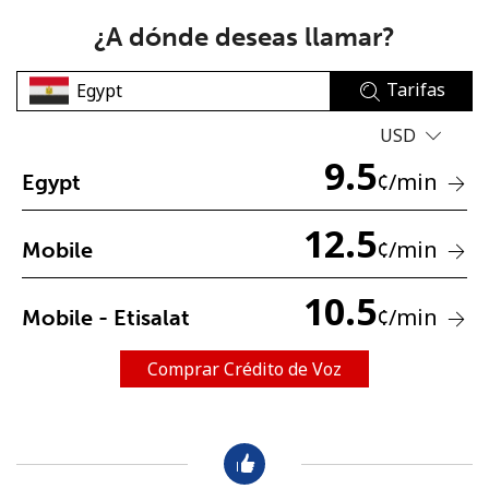
¿A dónde deseas llamar?
Tarifas
USD
9.5
No se ha creado una contraseña
¢
/min
Egypt
Mínimo 8 caracteres
12.5
Una letra mayúscula y una minúscula
¢
/min
Mobile
Un número
Un caracter especial
10.5
¢
/min
Mobile - Etisalat
Comprar Crédito de Voz
Mantente en contacto para recibir nuestras mejores
ofertas.