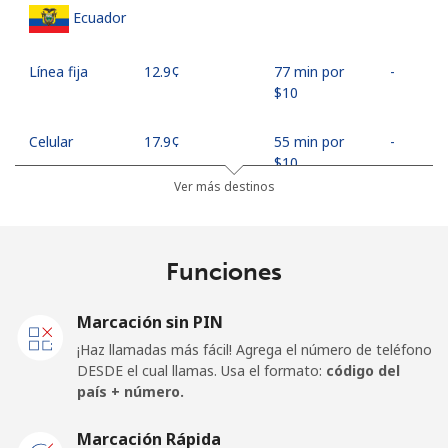
Ecuador
Línea fija
⁦12.9¢⁩
77 min por
-
⁦$10⁩
Celular
⁦17.9¢⁩
55 min por
-
⁦$10⁩
Ver más destinos
Egypt
Funciones
Línea fija
⁦9.5¢⁩
105 min por
-
⁦$10⁩
Marcación sin PIN
Celular
⁦12.5¢⁩
80 min por
-
¡Haz llamadas más fácil! Agrega el número de teléfono
⁦$10⁩
DESDE el cual llamas. Usa el formato:
código del
país + número.
Mobile -
⁦10.5¢⁩
95 min por
-
Etisalat
⁦$10⁩
Marcación Rápida