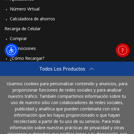
Número Virtual
Calculadora de ahorros
Recarga de Celular
Comprar
Promociones
¿Cómo Recargar?
Travel eSIM
Todos Los Productos
Comprar
Usamos cookies para personalizar contenido y anuncios, para
Cómo funciona
proporcionar funciones de redes sociales y para analizar
nuestro tráfico. También compartimos información sobre tu
uso de nuestro sitio con colaboradores de redes sociales,
publicidad y analítica que pueden combinarla con otra
Paga con
información que les hayas proporcionado o que hayan
recolectado a partir de tu uso de su servicio. Para más
información sobre nuestras prácticas de privacidad y otras
elecciones o derechos que podrías tener a tu disposición, por