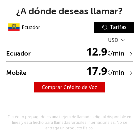
¿A dónde deseas llamar?
Tarifas
USD
12.9
No se ha creado una contraseña
¢
/min
Ecuador
Mínimo 8 caracteres
Una letra mayúscula y una minúscula
17.9
¢
/min
Mobile
Un número
Un caracter especial
Comprar Crédito de Voz
El crédito prepagado es una tarjeta de llamadas digital disponible en
línea y está hecho para llamadas virtuales internacionales. No se
Mantente en contacto para recibir nuestras mejores
entrega un producto físico.
ofertas.