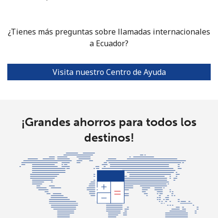
Línea fija
⁦17.9¢⁩
55 min por
-
⁦$10⁩
¿Tienes más preguntas sobre llamadas internacionales
Celular
⁦14.5¢⁩
a Ecuador?
68 min por
⁦38¢⁩
⁦$10⁩
Visita nuestro Centro de Ayuda
Ethiopia
Línea fija
⁦23.5¢⁩
42 min por
-
⁦$10⁩
¡Grandes ahorros para todos los
destinos!
Celular
⁦20.9¢⁩
47 min por
-
⁦$10⁩