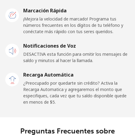
Mobile -
⁦10.5¢⁩
95 min por
-
Etisalat
⁦$10⁩
Marcación Rápida
¡Mejora la velocidad de marcado! Programa tus
El Salvador
números frecuentes en los dígitos de tu teléfono y
conéctate más rápido con tus seres queridos.
Línea fija
⁦15.9¢⁩
62 min por
-
Notificaciones de Voz
⁦$10⁩
DESACTIVA esta función para omitir los mensajes de
Claro
⁦7.9¢⁩
126 min por
-
saldo y minutos al hacer la llamada.
Landlines
⁦$10⁩
Recarga Automática
Celular
⁦11.5¢⁩
86 min por
⁦11¢⁩
¿Preocupado por quedarte sin crédito? Activa la
⁦$10⁩
Recarga Automatica y agregaremos el monto que
especifiques, cada vez que tu saldo disponible quede
en menos de ⁦$5⁩.
Equatorial Guinea
All country
⁦54.9¢⁩
18 min por
-
⁦$10⁩
Preguntas Frecuentes sobre