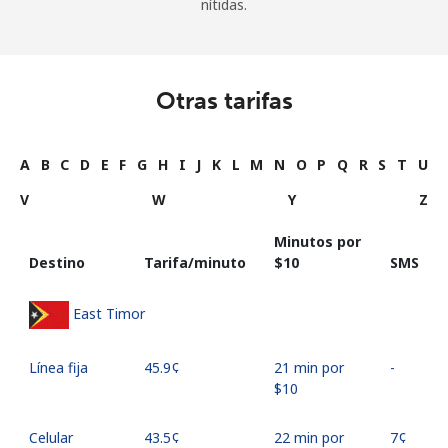
nítidas.
Otras tarifas
A
B
C
D
E
F
G
H
I
J
K
L
M
N
O
P
Q
R
S
T
U
V
W
Y
Z
Minutos por
Destino
Tarifa/minuto
⁦$10⁩
SMS
East Timor
Línea fija
⁦45.9¢⁩
21 min por
-
⁦$10⁩
Celular
⁦43.5¢⁩
22 min por
⁦7¢⁩