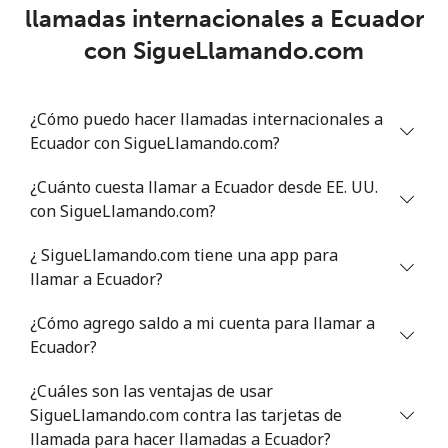
llamadas internacionales a Ecuador
Eritrea
con SigueLlamando.com
Línea fija
⁦23.5¢⁩
42 min por
-
⁦$10⁩
¿Cómo puedo hacer llamadas internacionales a
Ecuador con SigueLlamando.com?
Celular
⁦24.5¢⁩
40 min por
⁦8¢⁩
⁦$10⁩
¿Cuánto cuesta llamar a Ecuador desde EE. UU.
con SigueLlamando.com?
Estonia
¿ SigueLlamando.com tiene una app para
Línea fija
⁦0.7¢⁩
1428 min por
-
llamar a Ecuador?
⁦$10⁩
¿Cómo agrego saldo a mi cuenta para llamar a
Celular
⁦35.5¢⁩
28 min por
⁦8¢⁩
Ecuador?
⁦$10⁩
¿Cuáles son las ventajas de usar
Eswatini
SigueLlamando.com contra las tarjetas de
llamada para hacer llamadas a Ecuador?