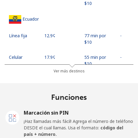
⁦$10⁩
Ecuador
Línea fija
⁦12.9¢⁩
77 min por
-
⁦$10⁩
Celular
⁦17.9¢⁩
55 min por
-
⁦$10⁩
Ver más destinos
Egypt
Funciones
Línea fija
⁦9.5¢⁩
105 min por
-
⁦$10⁩
Marcación sin PIN
Celular
⁦12.5¢⁩
80 min por
-
¡Haz llamadas más fácil! Agrega el número de teléfono
⁦$10⁩
DESDE el cual llamas. Usa el formato:
código del
país + número.