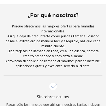
Al abrir una cuenta en este sitio web, estoy de acuerdo con
estos
Términos y condiciones.
¿Por qué nosotros?
Únete
Porque ofrecemos las mejores ofertas para llamadas
internacionales.
Así que deja de preguntarte cómo puedes llamar a Ecuador
desde el extranjero de manera fácil y asequible, haz que cada
minuto cuente.
¡Hola!
Elige tarjetas de llamada en línea, crea una cuenta, compra
crédito prepagado y comienza a llamar.
Aprovecha tu servicio de llamada al máximo: ¡calidad increíble,
Inicia sesión o
REGÍSTRATE →
aplicaciones gratis y excelente servicio al cliente!
Sin cobros ocultos
¿Olvidaste tu contraseña? →
Pagas sólo los minutos que utilizas, nuestras tarifas incluyen