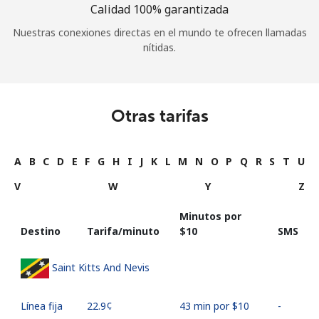
Calidad 100% garantizada
Nuestras conexiones directas en el mundo te ofrecen llamadas
nítidas.
Otras tarifas
A
B
C
D
E
F
G
H
I
J
K
L
M
N
O
P
Q
R
S
T
U
V
W
Y
Z
Minutos por
Destino
Tarifa/minuto
⁦$10⁩
SMS
Saint Kitts And Nevis
Línea fija
⁦22.9¢⁩
43 min por ⁦$10⁩
-