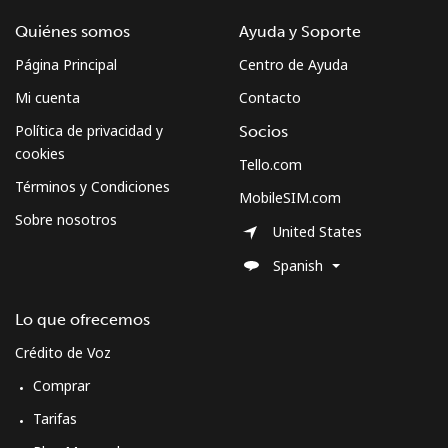
Celular
⁦2.2¢⁩
454 min por ⁦$10⁩
⁦7¢⁩
Quiénes somos
Ayuda y Soporte
Página Principal
Centro de Ayuda
South Sudan
Mi cuenta
Contacto
Política de privacidad y
Socios
Celular
⁦51.9¢⁩
19 min por ⁦$10⁩
-
cookies
Tello.com
Spain
Términos y Condiciones
MobileSIM.com
Sobre nosotros
United States
Línea fija
⁦0.7¢⁩
1428 min por
-
⁦$10⁩
Spanish
Celular
⁦0.7¢⁩
1428 min por
⁦7¢⁩
Lo que ofrecemos
⁦$10⁩
Crédito de Voz
Sri Lanka
Comprar
Tarifas
Línea fija
⁦19.5¢⁩
51 min por ⁦$10⁩
-