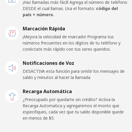
¡Haz llamadas más fácil! Agrega el número de teléfono
DESDE el cual llamas. Usa el formato:
código del
Celular
⁦104.5¢⁩
9 min por ⁦$10⁩
⁦25¢⁩
país + número.
San Marino
Marcación Rápida
¡Mejora la velocidad de marcado! Programa tus
números frecuentes en los dígitos de tu teléfono y
Línea fija
⁦15.9¢⁩
62 min por ⁦$10⁩
-
conéctate más rápido con tus seres queridos.
Celular
⁦15.9¢⁩
62 min por ⁦$10⁩
-
Notificaciones de Voz
DESACTIVA esta función para omitir los mensajes de
Sao Tome And Principe
saldo y minutos al hacer la llamada.
All
⁦166.9¢⁩
5 min por ⁦$10⁩
-
Recarga Automática
country
¿Preocupado por quedarte sin crédito? Activa la
Recarga Automatica y agregaremos el monto que
Saudi Arabia
especifiques, cada vez que tu saldo disponible quede
en menos de ⁦$5⁩.
Línea fija
⁦10.5¢⁩
95 min por ⁦$10⁩
-