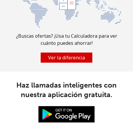
Celular
⁦17.5¢⁩
57 min por ⁦$10⁩
-
Slovakia
Línea fija
⁦0.8¢⁩
1250 min por
-
¿Buscas ofertas? ¡Usa tu Calculadora para ver
⁦$10⁩
cuánto puedes ahorrar!
Celular
⁦2.2¢⁩
454 min por ⁦$10⁩
⁦9¢⁩
Ver la diferencia
Slovenia
Haz llamadas inteligentes con
Línea fija
⁦25.9¢⁩
38 min por ⁦$10⁩
-
nuestra aplicación gratuita.
Celular
⁦39.5¢⁩
25 min por ⁦$10⁩
-
Solomon Islands
All
⁦125.9¢⁩
7 min por ⁦$10⁩
-