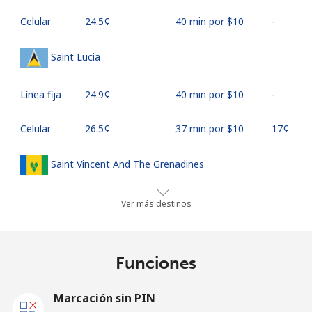
Celular
⁦24.5¢⁩
40 min por ⁦$10⁩
-
Saint Lucia
Línea fija
⁦24.9¢⁩
40 min por ⁦$10⁩
-
Celular
⁦26.5¢⁩
37 min por ⁦$10⁩
⁦17¢⁩
Saint Vincent And The Grenadines
Línea fija
⁦22.5¢⁩
44 min por ⁦$10⁩
-
Ver más destinos
Celular
⁦23.5¢⁩
42 min por ⁦$10⁩
-
Funciones
Samoa
Marcación sin PIN
Línea fija
⁦94.5¢⁩
10 min por ⁦$10⁩
-