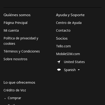
Celular
⁦0.7¢⁩
1428 min
⁦7¢⁩
por ⁦$10⁩
Quiénes somos
Ayuda y Soporte
Página Principal
Centro de Ayuda
Micronesia
Mi cuenta
Contacto
Política de privacidad y
Socios
All country
⁦52.9¢⁩
18 min por
-
⁦$10⁩
cookies
Tello.com
Términos y Condiciones
MobileSIM.com
Moldova
Sobre nosotros
United States
Línea fija
⁦28.9¢⁩
34 min por
-
Spanish
⁦$10⁩
Lo que ofrecemos
Celular
⁦29.5¢⁩
33 min por
⁦32¢⁩
⁦$10⁩
Crédito de Voz
Comprar
Monaco