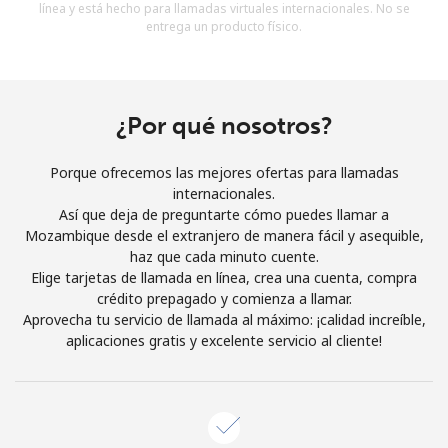
línea y está hecho para llamadas virtuales internacionales. No se
Al abrir una cuenta en este sitio web, estoy de acuerdo con
entrega un producto físico.
estos
Términos y condiciones.
Únete
¿Por qué nosotros?
Porque ofrecemos las mejores ofertas para llamadas
internacionales.
¡Hola!
Así que deja de preguntarte cómo puedes llamar a
Mozambique desde el extranjero de manera fácil y asequible,
haz que cada minuto cuente.
Inicia sesión o
REGÍSTRATE →
Elige tarjetas de llamada en línea, crea una cuenta, compra
crédito prepagado y comienza a llamar.
Aprovecha tu servicio de llamada al máximo: ¡calidad increíble,
aplicaciones gratis y excelente servicio al cliente!
¿Olvidaste tu contraseña? →