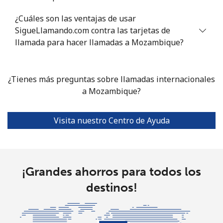
Línea fija
⁦29.5¢⁩
33 min por
-
⁦$10⁩
¿Cuáles son las ventajas de usar
SigueLlamando.com contra las tarjetas de
Celular
⁦43.9¢⁩
22 min por
⁦8¢⁩
llamada para hacer llamadas a Mozambique?
⁦$10⁩
Mariana Islands
¿Tienes más preguntas sobre llamadas internacionales
a Mozambique?
All country
⁦7.5¢⁩
133 min por
-
⁦$10⁩
Visita nuestro Centro de Ayuda
Marshall Islands
Línea fija
⁦24.5¢⁩
40 min por
-
¡Grandes ahorros para todos los
⁦$10⁩
destinos!
Celular
⁦24.5¢⁩
40 min por
-
⁦$10⁩