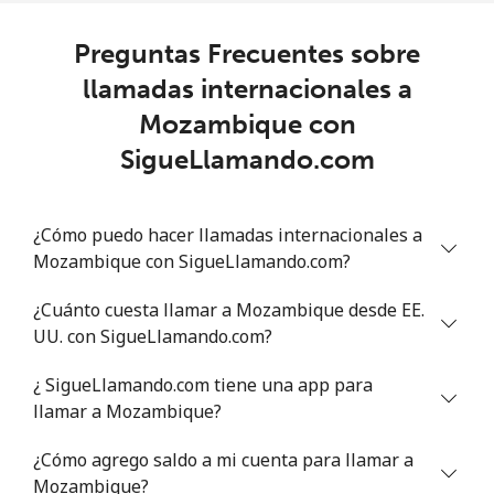
Maldives
Preguntas Frecuentes sobre
Línea fija
⁦86.5¢⁩
11 min por
-
llamadas internacionales a
⁦$10⁩
Mozambique con
Celular
⁦83.9¢⁩
11 min por
-
SigueLlamando.com
⁦$10⁩
Mali
¿Cómo puedo hacer llamadas internacionales a
Mozambique con SigueLlamando.com?
Línea fija
⁦39.5¢⁩
25 min por
-
¿Cuánto cuesta llamar a Mozambique desde EE.
⁦$10⁩
UU. con SigueLlamando.com?
Celular
⁦42.5¢⁩
23 min por
⁦17¢⁩
¿ SigueLlamando.com tiene una app para
⁦$10⁩
llamar a Mozambique?
Malta
¿Cómo agrego saldo a mi cuenta para llamar a
Mozambique?