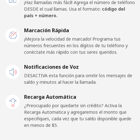
¡Haz llamadas más fácil! Agrega el número de teléfono
⁦$10⁩
DESDE el cual llamas. Usa el formato:
código del
país + número.
Malawi
Marcación Rápida
Línea fija
⁦44.5¢⁩
22 min por
-
¡Mejora la velocidad de marcado! Programa tus
⁦$10⁩
números frecuentes en los dígitos de tu teléfono y
conéctate más rápido con tus seres queridos.
Celular
⁦44.9¢⁩
22 min por
-
Notificaciones de Voz
⁦$10⁩
DESACTIVA esta función para omitir los mensajes de
saldo y minutos al hacer la llamada.
Malaysia
Recarga Automática
Línea fija
⁦0.8¢⁩
1250 min
-
¿Preocupado por quedarte sin crédito? Activa la
por ⁦$10⁩
Recarga Automatica y agregaremos el monto que
especifiques, cada vez que tu saldo disponible quede
Celular
⁦0.8¢⁩
1250 min
-
en menos de ⁦$5⁩.
por ⁦$10⁩