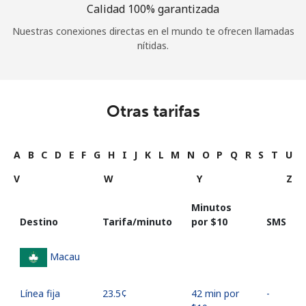
Calidad 100% garantizada
Nuestras conexiones directas en el mundo te ofrecen llamadas
nítidas.
Otras tarifas
A
B
C
D
E
F
G
H
I
J
K
L
M
N
O
P
Q
R
S
T
U
V
W
Y
Z
Minutos
Destino
Tarifa/minuto
por ⁦$10⁩
SMS
Macau
Línea fija
⁦23.5¢⁩
42 min por
-