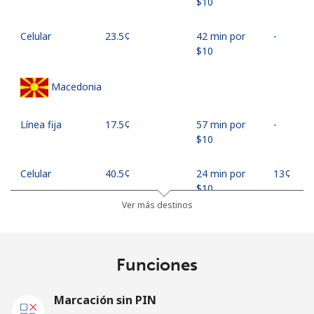
⁦$10⁩
Celular
⁦23.5¢⁩
42 min por
-
⁦$10⁩
Macedonia
Línea fija
⁦17.5¢⁩
57 min por
-
⁦$10⁩
Celular
⁦40.5¢⁩
24 min por
⁦13¢⁩
⁦$10⁩
Ver más destinos
Madagascar
Funciones
Línea fija
⁦62.5¢⁩
16 min por
-
⁦$10⁩
Marcación sin PIN
Celular
⁦65.5¢⁩
15 min por
-