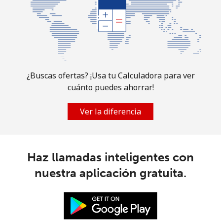
Martinique
Línea fija
⁦4.5¢⁩
222 min por
-
⁦$10⁩
Celular
⁦22.9¢⁩
43 min por
-
¿Buscas ofertas? ¡Usa tu Calculadora para ver
⁦$10⁩
cuánto puedes ahorrar!
Mauritania
Ver la diferencia
Línea fija
⁦67.9¢⁩
14 min por
-
⁦$10⁩
Haz llamadas inteligentes con
Celular
⁦65.9¢⁩
15 min por
-
nuestra aplicación gratuita.
⁦$10⁩
Mauritius