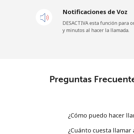
Notificaciones de Voz
Celular
⁦
DESACTIVA esta función para om
y minutos al hacer la llamada.
Sao Tome And Principe
All country
⁦
Saudi Arabia
Preguntas Frecuente
Línea fija
⁦
Celular
⁦
Senegal
¿Cómo puedo hacer lla
Línea fija
⁦
¿Cuánto cuesta llamar