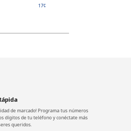
⁦17¢⁩
-
-
-
Rápida
⁦25¢⁩
ocidad de marcado! Programa tus números
os dígitos de tu teléfono y conéctate más
seres queridos.
-