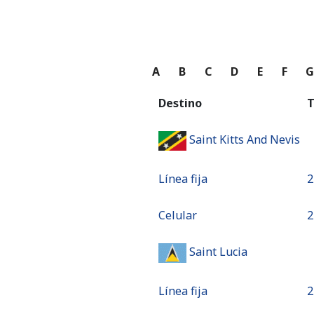
A
B
C
D
E
F
Destino
T
Saint Kitts And Nevis
Línea fija
⁦
Celular
⁦
Saint Lucia
Línea fija
⁦