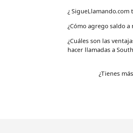
Celular
⁦
¿ SigueLlamando.com t
Serbia
¿Cómo agrego saldo a 
¿Cuáles son las ventaj
Línea fija
⁦
hacer llamadas a Sout
Celular
⁦
Seychelles
¿Tienes más
Línea fija
⁦
Celular
⁦
Sierra Leone