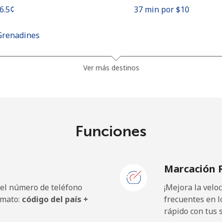
26.5¢⁩
37 min por ⁦$10⁩
Grenadines
22.5¢⁩
44 min por ⁦$10⁩
Ver más destinos
23.5¢⁩
42 min por ⁦$10⁩
Funciones
94.5¢⁩
10 min por ⁦$10⁩
Marcación 
104.5¢⁩
9 min por ⁦$10⁩
 el número de teléfono
¡Mejora la vel
rmato:
código del país +
frecuentes en l
rápido con tus 
15.9¢⁩
62 min por ⁦$10⁩