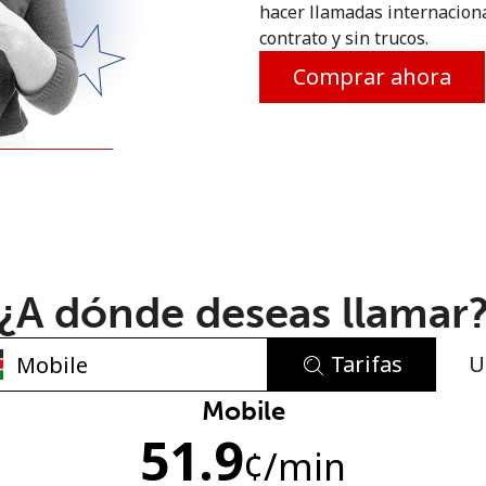
hacer llamadas internaciona
o
contrato y sin trucos.
Comprar ahora
¿A dónde deseas llamar
Tarifas
U
No se ha creado una contraseña
Mobile
51.9
Mínimo 8 caracteres
¢
/min
Una letra mayúscula y una minúscula