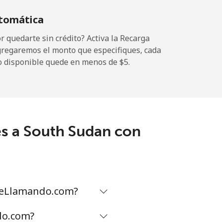
tomática
-
 quedarte sin crédito? Activa la Recarga
gregaremos el monto que especifiques, cada
o disponible quede en menos de ⁦$5⁩.
-
es a South Sudan con
-
-
gueLlamando.com?
-
do.com?