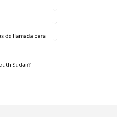
⁦27¢⁩
as de llamada para
-
-
South Sudan?
-
-