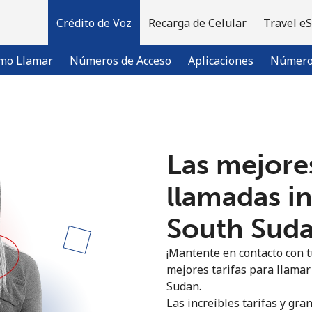
Crédito de Voz
Recarga de Celular
Travel e
mo Llamar
Números de Acceso
Aplicaciones
Número 
¡Bienvenido!
Las mejores
¿Ya tienes una cuenta?
Inicia sesión →
llamadas i
South Sudan
Regístrate con
¡Mantente en contacto con t
mejores tarifas para llamar 
Sudan.
Las increíbles tarifas y gra