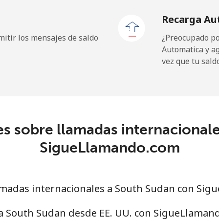
Recarga Au
15.9¢⁩
62 min por ⁦$10⁩
itir los mensajes de saldo
¿Preocupado por
Automatica y a
vez que tu sald
166.9¢⁩
5 min por ⁦$10⁩
s sobre llamadas internacional
10.5¢⁩
95 min por ⁦$10⁩
SigueLlamando.com
15.9¢⁩
62 min por ⁦$10⁩
madas internacionales a South Sudan con Si
35.5¢⁩
28 min por ⁦$10⁩
 a South Sudan desde EE. UU. con SigueLlaman