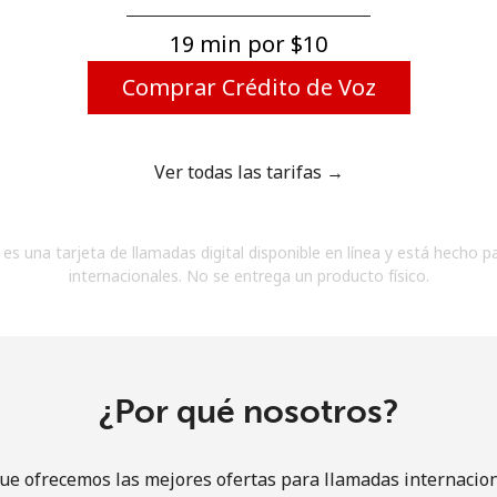
Un número
Un caracter especial
19 min por ⁦$10⁩
Comprar Crédito de Voz
Ver todas las tarifas →
Mantente en contacto para recibir nuestras mejores
es una tarjeta de llamadas digital disponible en línea y está hecho p
ofertas.
internacionales. No se entrega un producto físico.
Al abrir una cuenta en este sitio web, estoy de
acuerdo con estos
Términos y condiciones.
Únete
¿Por qué nosotros?
ue ofrecemos las mejores ofertas para llamadas internacion