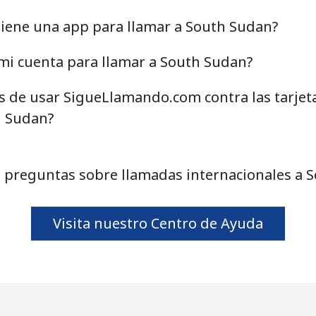
29.5¢⁩
33 min por ⁦$10⁩
iene una app para llamar a South Sudan?
mi cuenta para llamar a South Sudan?
as de usar SigueLlamando.com contra las tarjet
16.9¢⁩
59 min por ⁦$10⁩
h Sudan?
42.9¢⁩
23 min por ⁦$10⁩
 preguntas sobre llamadas internacionales a 
69.9¢⁩
14 min por ⁦$10⁩
Visita nuestro Centro de Ayuda
68.5¢⁩
14 min por ⁦$10⁩