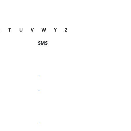
S
T
U
V
W
Y
Z
SMS
-
-
-