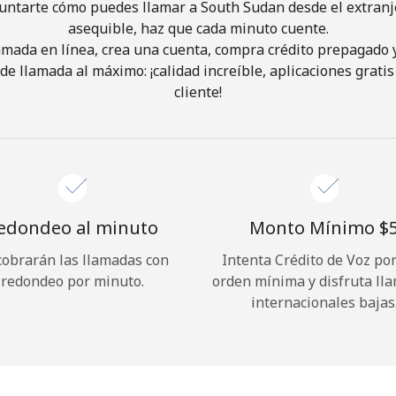
untarte cómo puedes llamar a South Sudan desde el extranj
asequible, haz que cada minuto cuente.
¡Hola!
lamada en línea, crea una cuenta, compra crédito prepagado 
de llamada al máximo: ¡calidad increíble, aplicaciones gratis 
cliente!
Inicia sesión o
REGÍSTRATE →
edondeo al minuto
Monto Mínimo ⁦$5
cobrarán las llamadas con
Intenta Crédito de Voz po
¿Olvidaste tu contraseña? →
redondeo por minuto.
orden mínima y disfruta ll
internacionales bajas
Iniciar Sesión