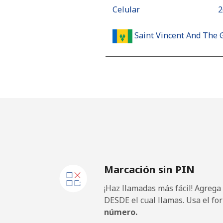
Celular
⁦
Saint Vincent And The 
Línea fija
⁦
Celular
⁦
Samoa
Línea fija
⁦
Marcación sin PIN
Celular
⁦
¡Haz llamadas más fácil! Agrega
San Marino
DESDE el cual llamas. Usa el fo
número.
Línea fija
⁦