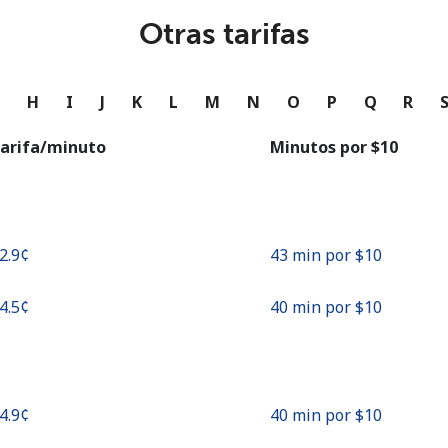
o
Otras tarifas
Continuar con
G
H
I
J
K
L
M
N
O
P
Q
R
arifa/minuto
Minutos por ⁦$10⁩
22.9¢⁩
43 min por ⁦$10⁩
24.5¢⁩
40 min por ⁦$10⁩
24.9¢⁩
40 min por ⁦$10⁩