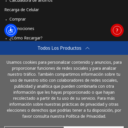
Calculadora de ahorros
Recarga de Celular
Comprar
Promociones
¿Cómo Recargar?
Travel eSIM
Todos Los Productos
Comprar
Usamos cookies para personalizar contenido y anuncios, para
Cómo funciona
proporcionar funciones de redes sociales y para analizar
nuestro tráfico. También compartimos información sobre tu
uso de nuestro sitio con colaboradores de redes sociales,
publicidad y analítica que pueden combinarla con otra
Paga con
información que les hayas proporcionado o que hayan
recolectado a partir de tu uso de su servicio. Para más
información sobre nuestras prácticas de privacidad y otras
elecciones o derechos que podrías tener a tu disposición, por
favor consulta nuestra Política de Privacidad.