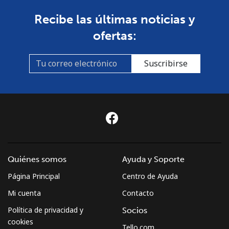
Línea fija
⁦0.8¢⁩
1250 min por ⁦$10⁩
-
Recibe las últimas noticias y
ofertas:
Celular
⁦2.7¢⁩
370 min por ⁦$10⁩
⁦35¢⁩
Burkina Faso
Suscribirse
Línea fija
⁦40.9¢⁩
24 min por ⁦$10⁩
-
Celular
⁦35.5¢⁩
28 min por ⁦$10⁩
⁦26¢⁩
Burundi
Quiénes somos
Ayuda y Soporte
Línea fija
⁦53.5¢⁩
18 min por ⁦$10⁩
-
Página Principal
Centro de Ayuda
Celular
⁦47.9¢⁩
20 min por ⁦$10⁩
-
Mi cuenta
Contacto
Política de privacidad y
Socios
cookies
Tello.com