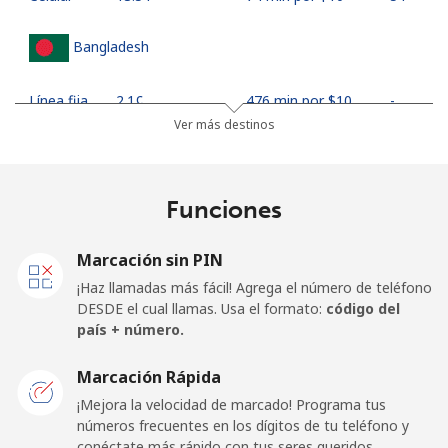
Bangladesh
Línea fija
⁦2.1¢⁩
476 min por ⁦$10⁩
-
Ver más destinos
Celular
⁦1.9¢⁩
526 min por ⁦$10⁩
-
Barbados
Funciones
Línea fija
⁦19.9¢⁩
50 min por ⁦$10⁩
-
Marcación sin PIN
¡Haz llamadas más fácil! Agrega el número de teléfono
Celular
⁦22.5¢⁩
44 min por ⁦$10⁩
-
DESDE el cual llamas. Usa el formato:
código del
país + número.
Belarus
Marcación Rápida
¡Mejora la velocidad de marcado! Programa tus
Línea fija
⁦40.9¢⁩
24 min por ⁦$10⁩
-
números frecuentes en los dígitos de tu teléfono y
conéctate más rápido con tus seres queridos.