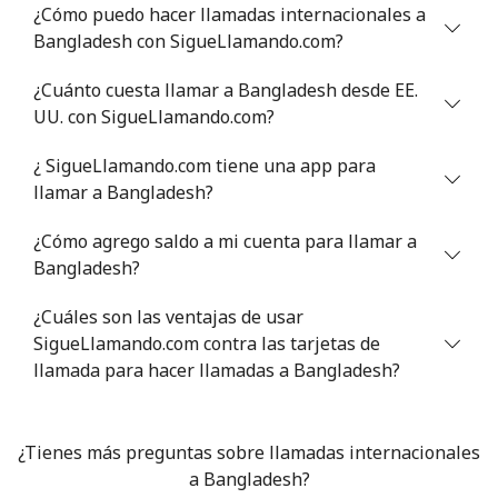
¿Cómo puedo hacer llamadas internacionales a
Celular
⁦41.5¢⁩
24 min por ⁦$10⁩
-
Bangladesh con SigueLlamando.com?
Bermuda
¿Cuánto cuesta llamar a Bangladesh desde EE.
UU. con SigueLlamando.com?
Línea fija
⁦2.1¢⁩
476 min por ⁦$10⁩
-
¿ SigueLlamando.com tiene una app para
llamar a Bangladesh?
Celular
⁦2.1¢⁩
476 min por ⁦$10⁩
⁦16¢⁩
¿Cómo agrego saldo a mi cuenta para llamar a
Bhutan
Bangladesh?
Línea fija
⁦6.7¢⁩
149 min por ⁦$10⁩
-
¿Cuáles son las ventajas de usar
SigueLlamando.com contra las tarjetas de
Celular
llamada para hacer llamadas a Bangladesh?
⁦6.3¢⁩
158 min por ⁦$10⁩
-
Bolivia
¿Tienes más preguntas sobre llamadas internacionales
a Bangladesh?
Línea fija
⁦16.5¢⁩
60 min por ⁦$10⁩
-