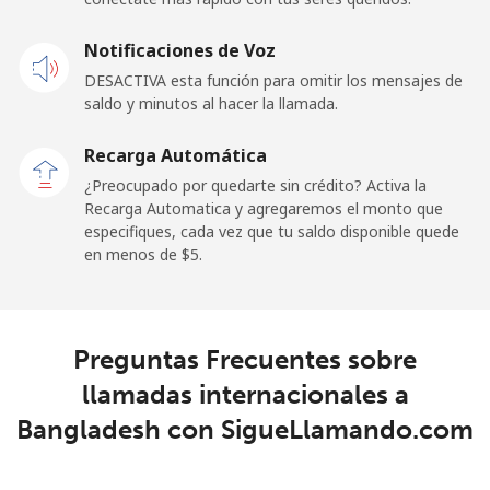
Celular
⁦35.9¢⁩
27 min por ⁦$10⁩
-
Notificaciones de Voz
Belgium
DESACTIVA esta función para omitir los mensajes de
saldo y minutos al hacer la llamada.
Línea fija
⁦1.9¢⁩
526 min por ⁦$10⁩
-
Recarga Automática
Celular
⁦25.9¢⁩
38 min por ⁦$10⁩
⁦11¢⁩
¿Preocupado por quedarte sin crédito? Activa la
Recarga Automatica y agregaremos el monto que
especifiques, cada vez que tu saldo disponible quede
Belize
en menos de ⁦$5⁩.
Línea fija
⁦21.5¢⁩
46 min por ⁦$10⁩
-
Celular
⁦22.5¢⁩
44 min por ⁦$10⁩
⁦14¢⁩
Preguntas Frecuentes sobre
llamadas internacionales a
Benin
Bangladesh con SigueLlamando.com
Línea fija
⁦39.5¢⁩
25 min por ⁦$10⁩
-