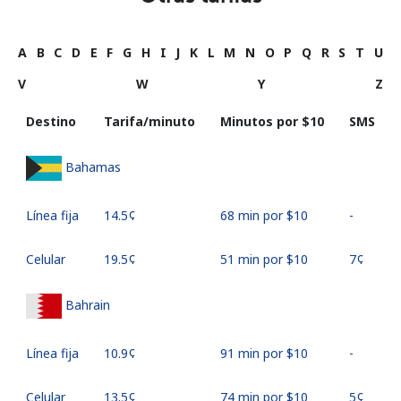
A
B
C
D
E
F
G
H
I
J
K
L
M
N
O
P
Q
R
S
T
U
V
W
Y
Z
Destino
Tarifa/minuto
Minutos por ⁦$10⁩
SMS
Bahamas
Línea fija
⁦14.5¢⁩
68 min por ⁦$10⁩
-
Celular
⁦19.5¢⁩
51 min por ⁦$10⁩
⁦7¢⁩
Bahrain
Línea fija
⁦10.9¢⁩
91 min por ⁦$10⁩
-
Celular
⁦13.5¢⁩
74 min por ⁦$10⁩
⁦5¢⁩