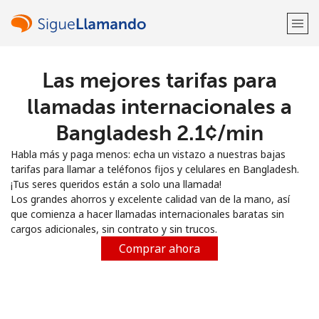
Las mejores tarifas para
¡Bienvenido!
llamadas internacionales a
¿Ya tienes una cuenta?
Inicia sesión →
Bangladesh ⁦2.1¢⁩/min
Habla más y paga menos: echa un vistazo a nuestras bajas
Regístrate con
tarifas para llamar a teléfonos fijos y celulares en Bangladesh.
¡Tus seres queridos están a solo una llamada!
Los grandes ahorros y excelente calidad van de la mano, así
que comienza a hacer llamadas internacionales baratas sin
cargos adicionales, sin contrato y sin trucos.
o
Comprar ahora