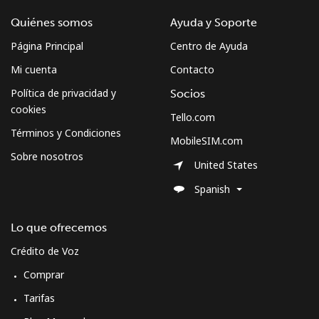
Celular
⁦2.1¢⁩
476 min por ⁦$10⁩
⁦13¢⁩
Quiénes somos
Ayuda y Soporte
Página Principal
Centro de Ayuda
Cuba
Mi cuenta
Contacto
Política de privacidad y
Socios
Línea fija
⁦61.5¢⁩
16 min por ⁦$10⁩
-
cookies
Tello.com
Celular
⁦58.9¢⁩
16 min por ⁦$10⁩
⁦8¢⁩
Términos y Condiciones
MobileSIM.com
Sobre nosotros
United States
Curacao
Spanish
Línea fija
⁦14.9¢⁩
67 min por ⁦$10⁩
-
Lo que ofrecemos
Celular
⁦16.9¢⁩
59 min por ⁦$10⁩
-
Crédito de Voz
Comprar
Cyprus
Tarifas
Línea fija
⁦10.5¢⁩
95 min por ⁦$10⁩
-