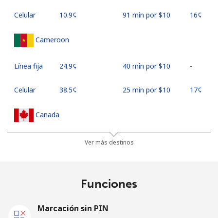
Celular
⁦10.9¢⁩
91 min por ⁦$10⁩
⁦16¢⁩
Cameroon
Línea fija
⁦24.9¢⁩
40 min por ⁦$10⁩
-
Celular
⁦38.5¢⁩
25 min por ⁦$10⁩
⁦17¢⁩
Canada
All
⁦0.7¢⁩
1428 min por
⁦15¢⁩
Ver más destinos
country
⁦$10⁩
Cape Verde
Funciones
Línea fija
⁦25.9¢⁩
38 min por ⁦$10⁩
-
Marcación sin PIN