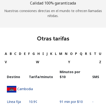
Calidad 100% garantizada
Nuestras conexiones directas en el mundo te ofrecen llamadas
nítidas.
Otras tarifas
A
B
C
D
E
F
G
H
I
J
K
L
M
N
O
P
Q
R
S
T
U
V
W
Y
Z
Minutos por
Destino
Tarifa/minuto
⁦$10⁩
SMS
Cambodia
Línea fija
⁦10.9¢⁩
91 min por ⁦$10⁩
-