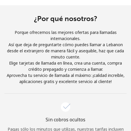
Al abrir una cuenta en este sitio web, estoy de acuerdo con
estos
Términos y condiciones.
¿Por qué nosotros?
Únete
Porque ofrecemos las mejores ofertas para llamadas
internacionales.
Así que deja de preguntarte cómo puedes llamar a Lebanon
desde el extranjero de manera fácil y asequible, haz que cada
minuto cuente.
¡Hola!
Elige tarjetas de llamada en línea, crea una cuenta, compra
crédito prepagado y comienza a llamar.
Aprovecha tu servicio de llamada al máximo: ¡calidad increíble,
Inicia sesión o
REGÍSTRATE →
aplicaciones gratis y excelente servicio al cliente!
Sin cobros ocultos
¿Olvidaste tu contraseña? →
Pagas sólo los minutos que utilizas, nuestras tarifas incluyen