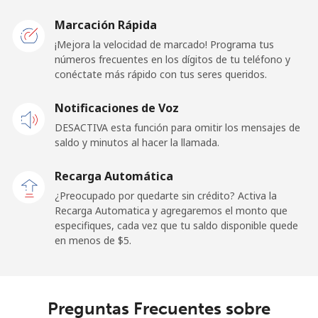
Liberia
Marcación Rápida
¡Mejora la velocidad de marcado! Programa tus
Línea fija
⁦53.5¢⁩
18 min por ⁦$10⁩
-
números frecuentes en los dígitos de tu teléfono y
conéctate más rápido con tus seres queridos.
Celular
⁦36.5¢⁩
27 min por ⁦$10⁩
-
Notificaciones de Voz
Libya
DESACTIVA esta función para omitir los mensajes de
saldo y minutos al hacer la llamada.
Línea fija
⁦28.9¢⁩
34 min por ⁦$10⁩
-
Recarga Automática
Celular
⁦29.9¢⁩
33 min por ⁦$10⁩
-
¿Preocupado por quedarte sin crédito? Activa la
Recarga Automatica y agregaremos el monto que
especifiques, cada vez que tu saldo disponible quede
Liechtenstein
en menos de ⁦$5⁩.
Línea fija
⁦9.9¢⁩
101 min por ⁦$10⁩
-
Celular
⁦9.5¢⁩
105 min por ⁦$10⁩
-
Preguntas Frecuentes sobre