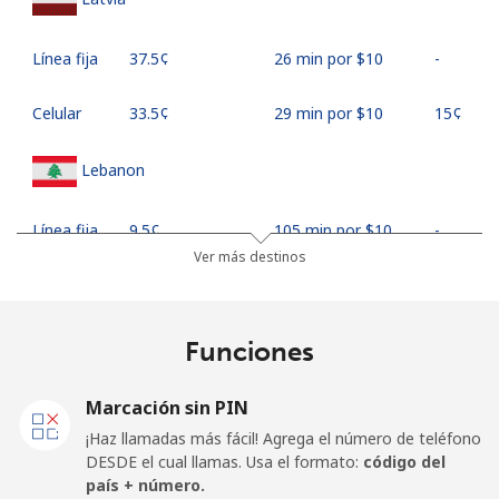
Línea fija
⁦37.5¢⁩
26 min por ⁦$10⁩
-
Celular
⁦33.5¢⁩
29 min por ⁦$10⁩
⁦15¢⁩
Lebanon
Línea fija
⁦9.5¢⁩
105 min por ⁦$10⁩
-
Ver más destinos
Celular
⁦16.9¢⁩
59 min por ⁦$10⁩
-
Lesotho
Funciones
Línea fija
⁦48.5¢⁩
20 min por ⁦$10⁩
-
Marcación sin PIN
¡Haz llamadas más fácil! Agrega el número de teléfono
Celular
⁦48.5¢⁩
20 min por ⁦$10⁩
⁦7¢⁩
DESDE el cual llamas. Usa el formato:
código del
país + número.