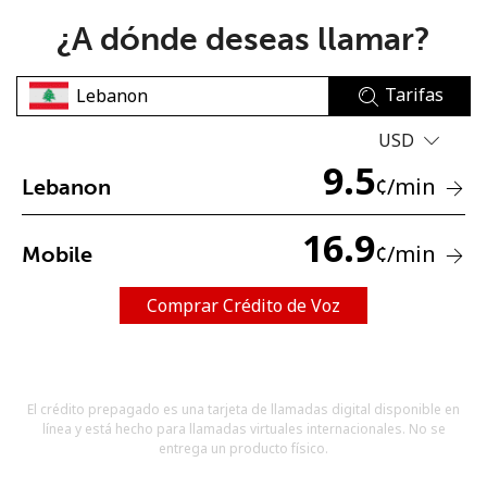
¿A dónde deseas llamar?
Tarifas
USD
9.5
No se ha creado una contraseña
¢
/min
Lebanon
Mínimo 8 caracteres
Una letra mayúscula y una minúscula
16.9
¢
/min
Mobile
Un número
Un caracter especial
Comprar Crédito de Voz
El crédito prepagado es una tarjeta de llamadas digital disponible en
línea y está hecho para llamadas virtuales internacionales. No se
Mantente en contacto para recibir nuestras mejores
entrega un producto físico.
ofertas.