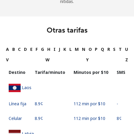
nítidas.
Otras tarifas
A
B
C
D
E
F
G
H
I
J
K
L
M
N
O
P
Q
R
S
T
U
V
W
Y
Z
Destino
Tarifa/minuto
Minutos por ⁦$10⁩
SMS
Laos
Línea fija
⁦8.9¢⁩
112 min por ⁦$10⁩
-
Celular
⁦8.9¢⁩
112 min por ⁦$10⁩
⁦8¢⁩
Latvia