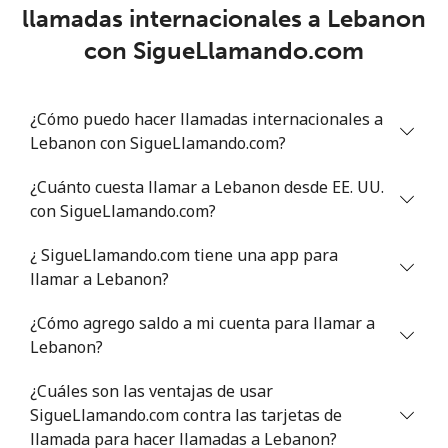
llamadas internacionales a Lebanon
Lithuania
con SigueLlamando.com
Línea fija
⁦2.9¢⁩
344 min por ⁦$10⁩
-
¿Cómo puedo hacer llamadas internacionales a
Celular
⁦4.1¢⁩
243 min por ⁦$10⁩
⁦6¢⁩
Lebanon con SigueLlamando.com?
Luxembourg
¿Cuánto cuesta llamar a Lebanon desde EE. UU.
con SigueLlamando.com?
Línea fija
⁦20.9¢⁩
47 min por ⁦$10⁩
-
¿ SigueLlamando.com tiene una app para
llamar a Lebanon?
Celular
⁦19.9¢⁩
50 min por ⁦$10⁩
⁦13¢⁩
¿Cómo agrego saldo a mi cuenta para llamar a
Lebanon?
¿Cuáles son las ventajas de usar
SigueLlamando.com contra las tarjetas de
llamada para hacer llamadas a Lebanon?