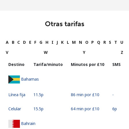
Otras tarifas
A
B
C
D
E
F
G
H
I
J
K
L
M
N
O
P
Q
R
S
T
U
V
W
Y
Z
Destino
Tarifa/minuto
Minutos por ⁦£10⁩
SMS
Bahamas
Línea fija
⁦11.5p⁩
86 min por ⁦£10⁩
-
Celular
⁦15.5p⁩
64 min por ⁦£10⁩
⁦6p⁩
Bahrain