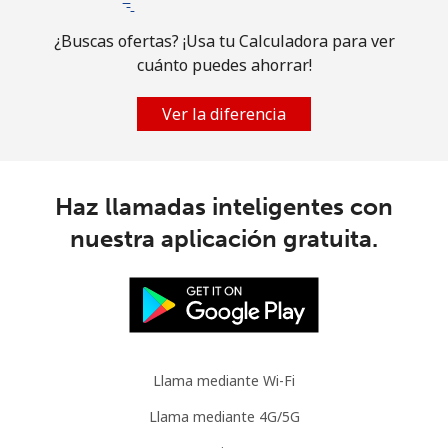
Brazil
¿Buscas ofertas? ¡Usa tu Calculadora para ver
cuánto puedes ahorrar!
Línea fija
⁦0.6p⁩
1666 min por ⁦£10⁩
-
Ver la diferencia
Celular
⁦1.1p⁩
909 min por ⁦£10⁩
⁦4p⁩
British Virgin Islands
Haz llamadas inteligentes con
nuestra aplicación gratuita.
Línea fija
⁦18.9p⁩
52 min por ⁦£10⁩
-
Celular
⁦18.5p⁩
54 min por ⁦£10⁩
⁦13p⁩
Brunei
Llama mediante Wi-Fi
Línea fija
⁦19.5p⁩
51 min por ⁦£10⁩
-
Llama mediante 4G/5G
Celular
⁦19.5p⁩
51 min por ⁦£10⁩
⁦7p⁩