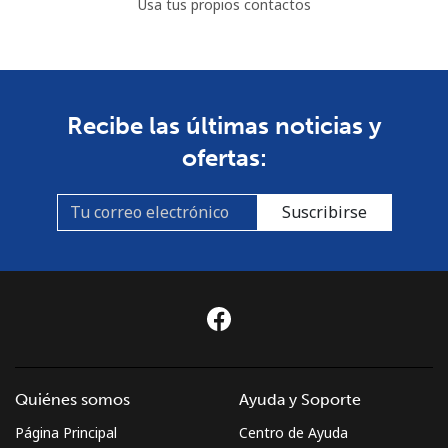
Usa tus propios contactos
Bulgaria
Línea fija
⁦0.6p⁩
1666 min por ⁦£10⁩
-
Recibe las últimas noticias y
ofertas:
Celular
⁦2.2p⁩
454 min por ⁦£10⁩
⁦28p⁩
Burkina Faso
Suscribirse
Línea fija
⁦31.9p⁩
31 min por ⁦£10⁩
-
Celular
⁦26.9p⁩
37 min por ⁦£10⁩
⁦21p⁩
Burundi
Quiénes somos
Ayuda y Soporte
Línea fija
⁦42.9p⁩
23 min por ⁦£10⁩
-
Página Principal
Centro de Ayuda