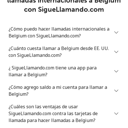
llamadas internacionales a Belgium
Benin
con SigueLlamando.com
Línea fija
⁦30.5p⁩
32 min por ⁦£10⁩
-
¿Cómo puedo hacer llamadas internacionales a
Celular
⁦31.9p⁩
31 min por ⁦£10⁩
-
Belgium con SigueLlamando.com?
Bermuda
¿Cuánto cuesta llamar a Belgium desde EE. UU.
con SigueLlamando.com?
Línea fija
⁦1.7p⁩
588 min por ⁦£10⁩
-
¿ SigueLlamando.com tiene una app para
llamar a Belgium?
Celular
⁦1.7p⁩
588 min por ⁦£10⁩
⁦13p⁩
¿Cómo agrego saldo a mi cuenta para llamar a
Bhutan
Belgium?
Línea fija
⁦5.3p⁩
188 min por ⁦£10⁩
-
¿Cuáles son las ventajas de usar
SigueLlamando.com contra las tarjetas de
Celular
llamada para hacer llamadas a Belgium?
⁦5.1p⁩
196 min por ⁦£10⁩
-