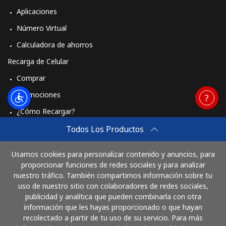
Aplicaciones
Número Virtual
Calculadora de ahorros
Recarga de Celular
Comprar
Promociones
¿Cómo Recargar?
Travel eSIM
Todos Los Productos
Comprar
Usamos cookies para personalizar contenido y anuncios, para
Cómo funciona
proporcionar funciones de redes sociales y para analizar
nuestro tráfico. También compartimos información sobre tu
uso de nuestro sitio con colaboradores de redes sociales,
publicidad y analítica que pueden combinarla con otra
Paga con
información que les hayas proporcionado o que hayan
recolectado a partir de tu uso de su servicio. Para más