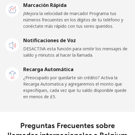
Marcación Rápida
¡Mejora la velocidad de marcado! Programa tus
Línea fija
⁦30.9p⁩
32 min por ⁦£10⁩
-
números frecuentes en los dígitos de tu teléfono y
conéctate más rápido con tus seres queridos.
Celular
⁦29.5p⁩
33 min por ⁦£10⁩
-
Notificaciones de Voz
Belgium
DESACTIVA esta función para omitir los mensajes de
saldo y minutos al hacer la llamada.
Línea fija
⁦1.5p⁩
665 min por ⁦£10⁩
-
Recarga Automática
Celular
⁦20.9p⁩
47 min por ⁦£10⁩
⁦9p⁩
¿Preocupado por quedarte sin crédito? Activa la
Recarga Automatica y agregaremos el monto que
especifiques, cada vez que tu saldo disponible quede
Belize
en menos de ⁦£5⁩.
Línea fija
⁦17.5p⁩
57 min por ⁦£10⁩
-
Celular
⁦17.5p⁩
57 min por ⁦£10⁩
⁦11p⁩
Preguntas Frecuentes sobre