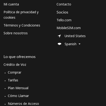
Celular
⁦39.9p⁩
25 min por ⁦£10⁩
-
Mi cuenta
Contacto
Política de privacidad y
Socios
cookies
Tello.com
Términos y Condiciones
MobileSIM.com
Sobre nosotros
United States
Spanish
Lo que ofrecemos
Crédito de Voz
Comprar
Tarifas
Plan Mensual
Cómo Llamar
Números de Acceso