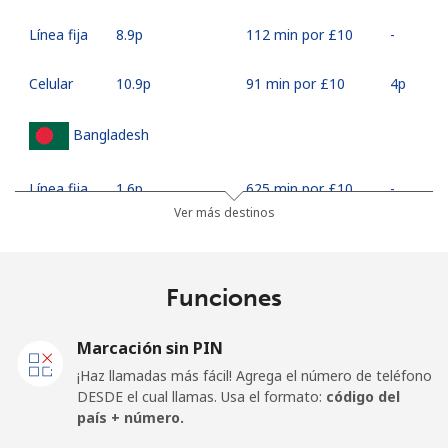
Línea fija
⁦8.9p⁩
112 min por ⁦£10⁩
-
Celular
⁦10.9p⁩
91 min por ⁦£10⁩
⁦4p⁩
Bangladesh
Línea fija
⁦1.6p⁩
625 min por ⁦£10⁩
-
Ver más destinos
Celular
⁦1.5p⁩
665 min por ⁦£10⁩
-
Barbados
Funciones
Línea fija
⁦15.5p⁩
64 min por ⁦£10⁩
-
Marcación sin PIN
¡Haz llamadas más fácil! Agrega el número de teléfono
Celular
⁦18.5p⁩
54 min por ⁦£10⁩
-
DESDE el cual llamas. Usa el formato:
código del
país + número.
Belarus