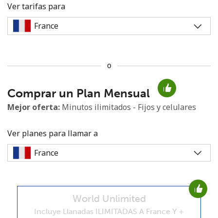
Ver tarifas para
o
No se ha creado una contraseña
Comprar un Plan Mensual
Mínimo 8 caracteres
Una letra mayúscula y una minúscula
Mejor oferta:
Minutos ilimitados - Fijos y celulares
Un número
Un caracter especial
Ver planes para llamar a
World Unlimited
Mantente en contacto para recibir nuestras mejores
ofertas.
Incluye Llanadas ILIMITADAS A France Y +