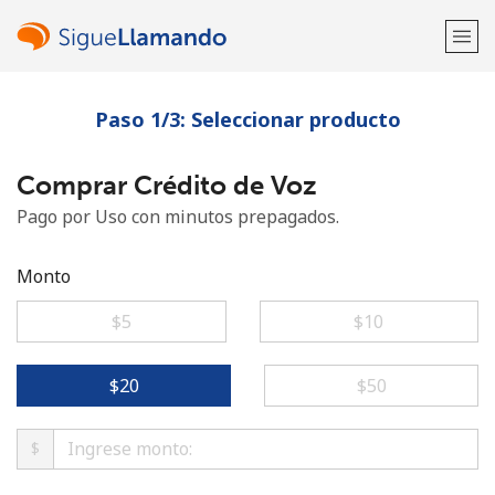
Paso 1/3: Seleccionar producto
¡Bienvenido!
Comprar Crédito de Voz
¿Ya tienes una cuenta?
Inicia sesión →
Pago por Uso con minutos prepagados.
Regístrate con
Monto
⁦$5⁩
⁦$10⁩
o
⁦$20⁩
⁦$50⁩
$