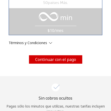
50países Más.
Al abrir una cuenta en este sitio web, estoy de acuerdo con
estos
Términos y condiciones.
min
Únete
$10/mes
Términos y Condiciones
¡Hola!
Continuar con el pago
Inicia sesión o
REGÍSTRATE →
Sin cobros ocultos
¿Olvidaste tu contraseña? →
Pagas sólo los minutos que utilizas, nuestras tarifas incluyen