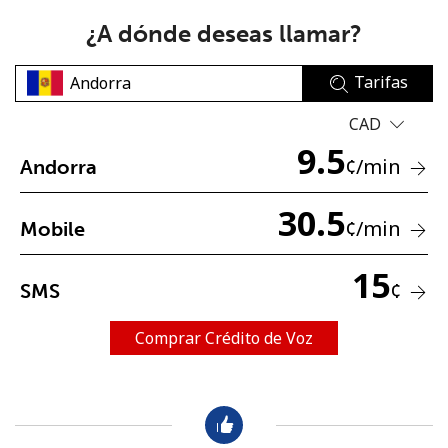
¿A dónde deseas llamar?
Tarifas
CAD
9.5
No se ha creado una contraseña
¢
/min
Andorra
Mínimo 8 caracteres
30.5
Una letra mayúscula y una minúscula
¢
/min
Mobile
Un número
Un caracter especial
15
¢
SMS
Comprar Crédito de Voz
Mantente en contacto para recibir nuestras mejores
ofertas.