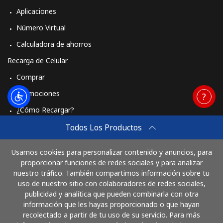
Aplicaciones
Número Virtual
Calculadora de ahorros
Recarga de Celular
Comprar
Promociones
¿Cómo Recargar?
Travel eSIM
Todos Los Productos
Comprar
Usamos cookies para personalizar contenido y anuncios, para
Cómo funciona
proporcionar funciones de redes sociales y para analizar
nuestro tráfico. También compartimos información sobre tu
uso de nuestro sitio con colaboradores de redes sociales,
publicidad y analítica que pueden combinarla con otra
Paga con
información que les hayas proporcionado o que hayan
recolectado a partir de tu uso de su servicio. Para más