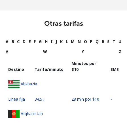
Otras tarifas
A
B
C
D
E
F
G
H
I
J
K
L
M
N
O
P
Q
R
S
T
U
V
W
Y
Z
Minutos por
Destino
Tarifa/minuto
⁦$10⁩
SMS
Abkhazia
Línea fija
⁦34.5¢⁩
28 min por ⁦$10⁩
-
Afghanistan