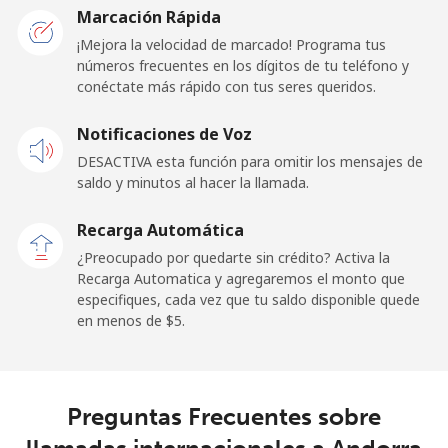
Marcación Rápida
Línea fija
⁦17.9¢⁩
55 min por ⁦$10⁩
-
¡Mejora la velocidad de marcado! Programa tus
números frecuentes en los dígitos de tu teléfono y
Celular
⁦20.5¢⁩
48 min por ⁦$10⁩
-
conéctate más rápido con tus seres queridos.
Andorra
Notificaciones de Voz
DESACTIVA esta función para omitir los mensajes de
Línea fija
⁦9.5¢⁩
105 min por ⁦$10⁩
-
saldo y minutos al hacer la llamada.
Celular
⁦30.5¢⁩
32 min por ⁦$10⁩
⁦15¢⁩
Recarga Automática
¿Preocupado por quedarte sin crédito? Activa la
Angola
Recarga Automatica y agregaremos el monto que
especifiques, cada vez que tu saldo disponible quede
en menos de ⁦$5⁩.
Línea fija
⁦42.5¢⁩
23 min por ⁦$10⁩
-
Celular
⁦56.5¢⁩
17 min por ⁦$10⁩
⁦45¢⁩
Preguntas Frecuentes sobre
Anguilla