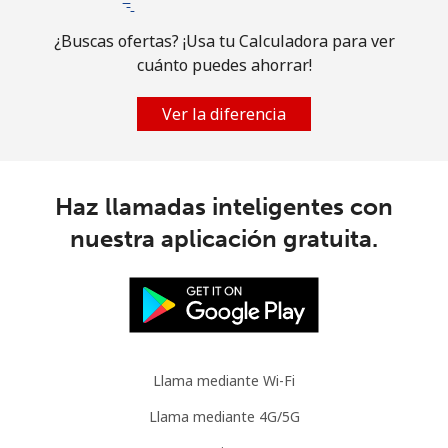
Línea fija
⁦1.9¢⁩
526 min por ⁦$10⁩
-
¿Buscas ofertas? ¡Usa tu Calculadora para ver
cuánto puedes ahorrar!
Celular
⁦2.4¢⁩
416 min por ⁦$10⁩
-
Ver la diferencia
Austria
Línea fija
⁦1.9¢⁩
526 min por ⁦$10⁩
-
Haz llamadas inteligentes con
nuestra aplicación gratuita.
Celular
⁦2.9¢⁩
344 min por ⁦$10⁩
⁦10¢⁩
Azerbaijan
Línea fija
⁦33.9¢⁩
29 min por ⁦$10⁩
-
Llama mediante Wi-Fi
Celular
⁦44.9¢⁩
22 min por ⁦$10⁩
⁦50¢⁩
Llama mediante 4G/5G