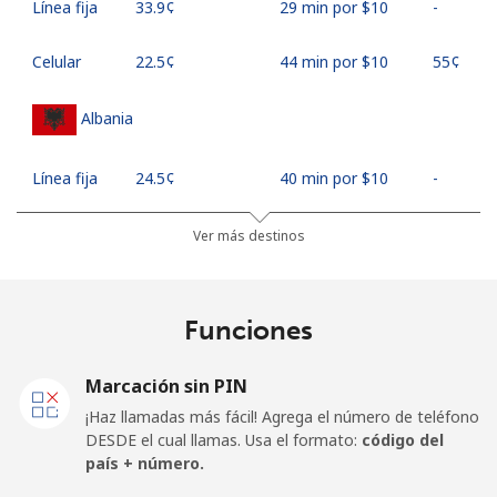
Línea fija
⁦33.9¢⁩
29 min por ⁦$10⁩
-
Celular
⁦22.5¢⁩
44 min por ⁦$10⁩
⁦55¢⁩
Albania
Línea fija
⁦24.5¢⁩
40 min por ⁦$10⁩
-
Celular
⁦54.5¢⁩
18 min por ⁦$10⁩
⁦16¢⁩
Ver más destinos
Algeria
Funciones
Línea fija
⁦9.5¢⁩
105 min por ⁦$10⁩
-
Marcación sin PIN
Celular
⁦111.5¢⁩
8 min por ⁦$10⁩
-
¡Haz llamadas más fácil! Agrega el número de teléfono
DESDE el cual llamas. Usa el formato:
código del
American Samoa
país + número.