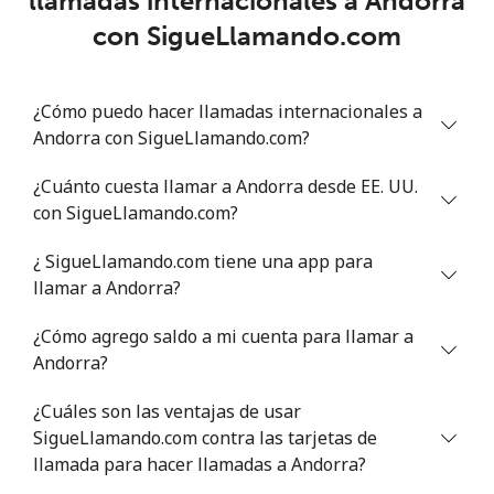
llamadas internacionales a Andorra
con SigueLlamando.com
Línea fija
⁦32.9¢⁩
30 min por ⁦$10⁩
-
Celular
⁦36.5¢⁩
27 min por ⁦$10⁩
⁦8¢⁩
¿Cómo puedo hacer llamadas internacionales a
Andorra con SigueLlamando.com?
Antigua And Barbuda
¿Cuánto cuesta llamar a Andorra desde EE. UU.
Línea fija
⁦35.9¢⁩
27 min por ⁦$10⁩
-
con SigueLlamando.com?
¿ SigueLlamando.com tiene una app para
Celular
⁦35.9¢⁩
27 min por ⁦$10⁩
⁦15¢⁩
llamar a Andorra?
Argentina
¿Cómo agrego saldo a mi cuenta para llamar a
Andorra?
Línea fija
⁦1.3¢⁩
769 min por ⁦$10⁩
-
¿Cuáles son las ventajas de usar
Celular
⁦20.5¢⁩
48 min por ⁦$10⁩
⁦20¢⁩
SigueLlamando.com contra las tarjetas de
llamada para hacer llamadas a Andorra?
Armenia