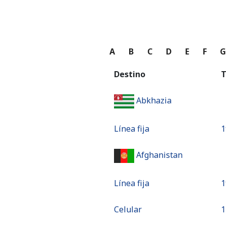
A
B
C
D
E
F
Destino
T
Abkhazia
Línea fija
⁦
Afghanistan
Línea fija
⁦
Celular
⁦