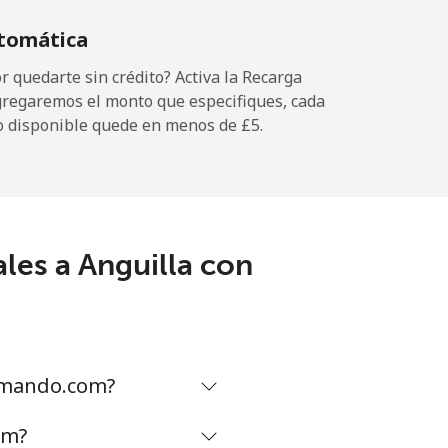
tomática
 quedarte sin crédito? Activa la Recarga
gregaremos el monto que especifiques, cada
-
o disponible quede en menos de ⁦£5⁩.
⁦9p⁩
les a Anguilla con
-
⁦25p⁩
lamando.com?
-
om?