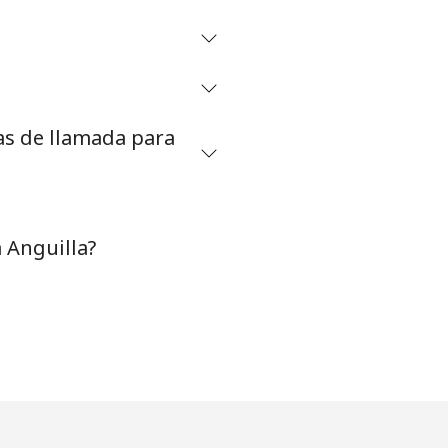
⁦4p⁩
as de llamada para
-
⁦9p⁩
 Anguilla?
-
⁦11p⁩