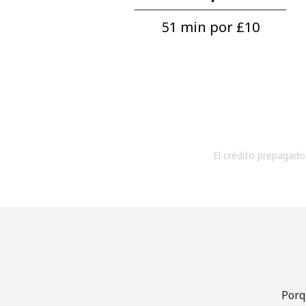
51 min por ⁦£10⁩
El crédito prepagado 
Porq