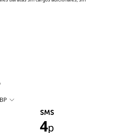
?
BP
SMS
4
p