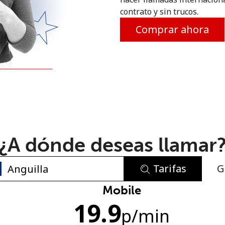
contrato y sin trucos.
o
Comprar ahora
¿A dónde deseas llamar
Tarifas
G
No se ha creado una contraseña
Mobile
19.9
Mínimo 8 caracteres
p
/min
Una letra mayúscula y una minúscula