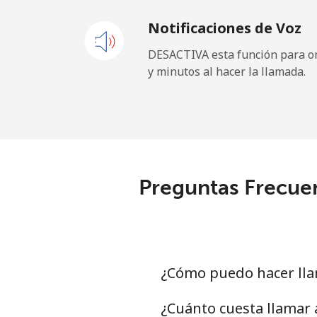
Notificaciones de Voz
Andorra
DESACTIVA esta función para om
y minutos al hacer la llamada.
Línea fija
⁦
Celular
⁦
Angola
Preguntas Frecuen
Línea fija
⁦
Celular
⁦
Anguilla
¿Cómo puedo hacer lla
Línea fija
⁦
¿Cuánto cuesta llamar