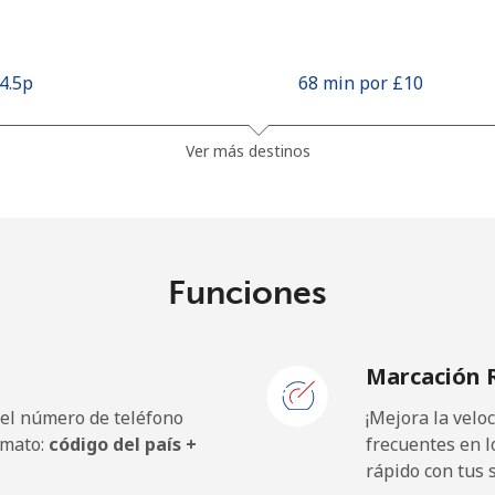
14.5p⁩
68 min por ⁦£10⁩
29.9p⁩
33 min por ⁦£10⁩
Ver más destinos
5.9p⁩
169 min por ⁦£10⁩
Funciones
61.5p⁩
16 min por ⁦£10⁩
Marcación 
 el número de teléfono
¡Mejora la vel
9.9p⁩
101 min por ⁦£10⁩
rmato:
código del país +
frecuentes en l
rápido con tus 
11.9p⁩
84 min por ⁦£10⁩