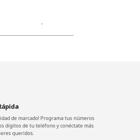
-
⁦9p⁩
-
-
Rápida
ocidad de marcado! Programa tus números
-
os dígitos de tu teléfono y conéctate más
seres queridos.
-