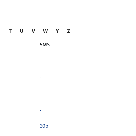
S
T
U
V
W
Y
Z
SMS
-
-
⁦30p⁩