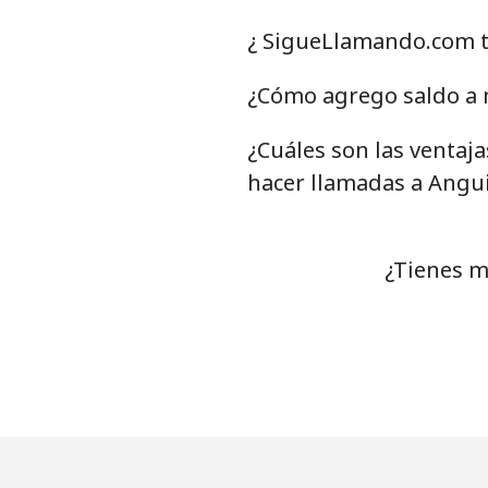
Celular
⁦
¿ SigueLlamando.com t
Antigua And Barbuda
¿Cómo agrego saldo a m
¿Cuáles son las ventaj
Línea fija
⁦
hacer llamadas a Angui
Celular
⁦
Argentina
¿Tienes m
Línea fija
⁦
Celular
⁦
Armenia