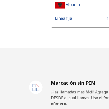
Albania
Línea fija
⁦
Celular
⁦
Algeria
Línea fija
⁦
Celular
⁦
Marcación sin PIN
American Samoa
¡Haz llamadas más fácil! Agrega
Línea fija
⁦
DESDE el cual llamas. Usa el fo
número.
Celular
⁦