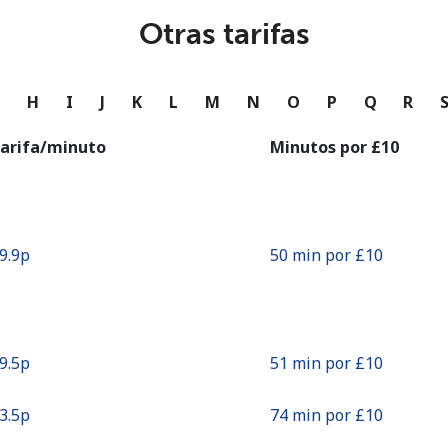
o
Otras tarifas
Continuar con
G
H
I
J
K
L
M
N
O
P
Q
R
arifa/minuto
Minutos por ⁦£10⁩
19.9p⁩
50 min por ⁦£10⁩
19.5p⁩
51 min por ⁦£10⁩
13.5p⁩
74 min por ⁦£10⁩