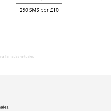
250 SMS por ⁦£10⁩
ara llamadas virtuales
ales.