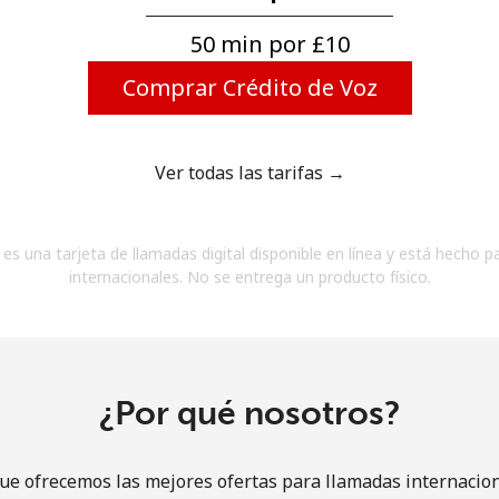
Un número
Un caracter especial
50 min por ⁦£10⁩
Comprar Crédito de Voz
Ver todas las tarifas →
Mantente en contacto para recibir nuestras mejores
es una tarjeta de llamadas digital disponible en línea y está hecho p
ofertas.
internacionales. No se entrega un producto físico.
Al abrir una cuenta en este sitio web, estoy de
acuerdo con estos
Términos y condiciones.
Únete
¿Por qué nosotros?
ue ofrecemos las mejores ofertas para llamadas internacion