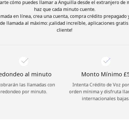
arte cómo puedes llamar a Anguilla desde el extranjero de m
haz que cada minuto cuente.
¡Hola!
lamada en línea, crea una cuenta, compra crédito prepagado 
de llamada al máximo: ¡calidad increíble, aplicaciones gratis 
cliente!
Inicia sesión o
REGÍSTRATE →
edondeo al minuto
Monto Mínimo ⁦£5
cobrarán las llamadas con
Intenta Crédito de Voz po
¿Olvidaste tu contraseña? →
redondeo por minuto.
orden mínima y disfruta ll
internacionales bajas
Iniciar Sesión