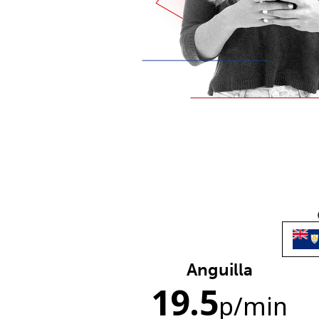
Anguilla
19.5
p
/min