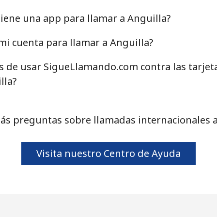
19.9p⁩
50 min por ⁦£10⁩
iene una app para llamar a Anguilla?
i cuenta para llamar a Anguilla?
as de usar SigueLlamando.com contra las tarjet
19.9p⁩
50 min por ⁦£10⁩
lla?
20.9p⁩
47 min por ⁦£10⁩
ás preguntas sobre llamadas internacionales a
0.9p⁩
1111 min por ⁦£10⁩
Visita nuestro Centro de Ayuda
10.9p⁩
91 min por ⁦£10⁩