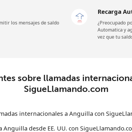
Recarga Au
itir los mensajes de saldo
¿Preocupado por
Automatica y a
5.3p⁩
188 min por ⁦£10⁩
vez que tu sald
16.9p⁩
59 min por ⁦£10⁩
tes sobre llamadas internaciona
23.5p⁩
42 min por ⁦£10⁩
SigueLlamando.com
31.9p⁩
31 min por ⁦£10⁩
madas internacionales a Anguilla con SigueL
19.5p⁩
51 min por ⁦£10⁩
 a Anguilla desde EE. UU. con SigueLlamando.c