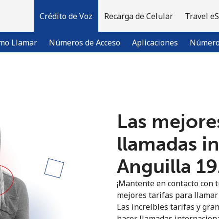
Crédito de Voz
Recarga de Celular
Travel e
mo Llamar
Números de Acceso
Aplicaciones
Número 
¡Bienvenido!
Las mejores
¿Ya tienes una cuenta?
Inicia sesión →
llamadas i
Regístrate con
Anguilla ⁦1
¡Mantente en contacto con t
mejores tarifas para llamar 
Las increíbles tarifas y gra
hacer llamadas internaciona