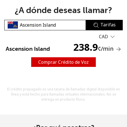
¿A dónde deseas llamar?
Tarifas
CAD
238.9
No se ha creado una contraseña
¢
/min
Ascension Island
Mínimo 8 caracteres
Una letra mayúscula y una minúscula
Comprar Crédito de Voz
Un número
Un caracter especial
El crédito prepagado es una tarjeta de llamadas digital disponible en
línea y está hecho para llamadas virtuales internacionales. No se
entrega un producto físico.
Mantente en contacto para recibir nuestras mejores
ofertas.