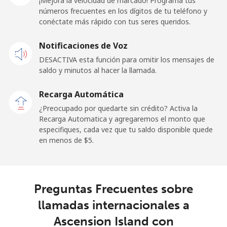
¡Mejora la velocidad de marcado! Programa tus
números frecuentes en los dígitos de tu teléfono y
Celular
⁦20.5¢⁩
48 min por ⁦$10⁩
-
conéctate más rápido con tus seres queridos.
Andorra
Notificaciones de Voz
DESACTIVA esta función para omitir los mensajes de
Línea fija
⁦9.5¢⁩
105 min por ⁦$10⁩
-
saldo y minutos al hacer la llamada.
Celular
⁦30.5¢⁩
32 min por ⁦$10⁩
⁦15¢⁩
Recarga Automática
¿Preocupado por quedarte sin crédito? Activa la
Angola
Recarga Automatica y agregaremos el monto que
especifiques, cada vez que tu saldo disponible quede
en menos de ⁦$5⁩.
Línea fija
⁦42.5¢⁩
23 min por ⁦$10⁩
-
Celular
⁦56.5¢⁩
17 min por ⁦$10⁩
⁦45¢⁩
Preguntas Frecuentes sobre
Anguilla
llamadas internacionales a
Ascension Island con
Línea fija
⁦32.9¢⁩
30 min por ⁦$10⁩
-