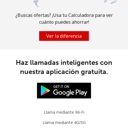
Celular
⁦2.4¢⁩
416 min por ⁦$10⁩
-
¿Buscas ofertas? ¡Usa tu Calculadora para ver
cuánto puedes ahorrar!
Austria
Ver la diferencia
Línea fija
⁦1.9¢⁩
526 min por ⁦$10⁩
-
Celular
⁦2.9¢⁩
344 min por ⁦$10⁩
⁦10¢⁩
Haz llamadas inteligentes con
Azerbaijan
nuestra aplicación gratuita.
Línea fija
⁦33.9¢⁩
29 min por ⁦$10⁩
-
Celular
⁦44.9¢⁩
22 min por ⁦$10⁩
⁦50¢⁩
Llama mediante Wi-Fi
Llama mediante 4G/5G