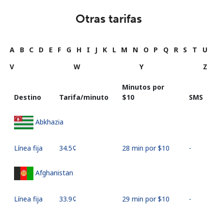
Otras tarifas
A
B
C
D
E
F
G
H
I
J
K
L
M
N
O
P
Q
R
S
T
U
V
W
Y
Z
Minutos por
Destino
Tarifa/minuto
⁦$10⁩
SMS
Abkhazia
Línea fija
⁦34.5¢⁩
28 min por ⁦$10⁩
-
Afghanistan
Línea fija
⁦33.9¢⁩
29 min por ⁦$10⁩
-