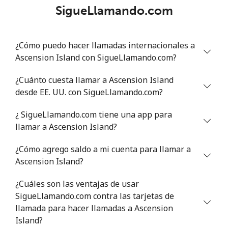
SigueLlamando.com
Celular
⁦36.5¢⁩
27 min por ⁦$10⁩
⁦8¢⁩
¿Cómo puedo hacer llamadas internacionales a
Antigua And Barbuda
Ascension Island con SigueLlamando.com?
Línea fija
⁦35.9¢⁩
27 min por ⁦$10⁩
-
¿Cuánto cuesta llamar a Ascension Island
desde EE. UU. con SigueLlamando.com?
Celular
⁦35.9¢⁩
27 min por ⁦$10⁩
⁦15¢⁩
¿ SigueLlamando.com tiene una app para
Argentina
llamar a Ascension Island?
¿Cómo agrego saldo a mi cuenta para llamar a
Línea fija
⁦1.3¢⁩
769 min por ⁦$10⁩
-
Ascension Island?
Celular
⁦20.5¢⁩
48 min por ⁦$10⁩
⁦20¢⁩
¿Cuáles son las ventajas de usar
SigueLlamando.com contra las tarjetas de
Armenia
llamada para hacer llamadas a Ascension
Island?