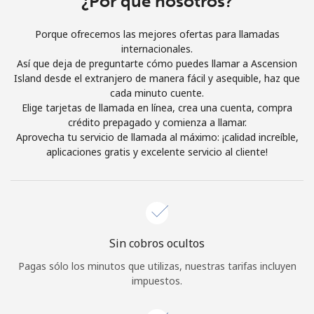
¿Por qué nosotros?
Al abrir una cuenta en este sitio web, estoy de acuerdo con
estos
Términos y condiciones.
Porque ofrecemos las mejores ofertas para llamadas
internacionales.
Así que deja de preguntarte cómo puedes llamar a Ascension
Únete
Island desde el extranjero de manera fácil y asequible, haz que
cada minuto cuente.
Elige tarjetas de llamada en línea, crea una cuenta, compra
crédito prepagado y comienza a llamar.
Aprovecha tu servicio de llamada al máximo: ¡calidad increíble,
¡Hola!
aplicaciones gratis y excelente servicio al cliente!
Inicia sesión o
REGÍSTRATE →
Sin cobros ocultos
Pagas sólo los minutos que utilizas, nuestras tarifas incluyen
impuestos.
¿Olvidaste tu contraseña? →