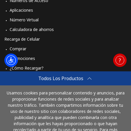
Números de Acceso
Aplicaciones
Número Virtual
Calculadora de ahorros
Recarga de Celular
Comprar
Promociones
¿Cómo Recargar?
Travel eSIM
Todos Los Productos
Comprar
Usamos cookies para personalizar contenido y anuncios, para
Cómo funciona
proporcionar funciones de redes sociales y para analizar
nuestro tráfico. También compartimos información sobre tu
uso de nuestro sitio con colaboradores de redes sociales,
publicidad y analítica que pueden combinarla con otra
Paga con
información que les hayas proporcionado o que hayan
recolectado a partir de tu uso de su servicio. Para más