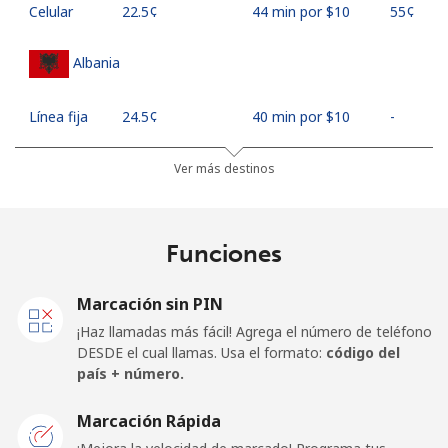
Celular
⁦22.5¢⁩
44 min por ⁦$10⁩
⁦55¢⁩
Albania
Línea fija
⁦24.5¢⁩
40 min por ⁦$10⁩
-
Celular
⁦54.5¢⁩
18 min por ⁦$10⁩
⁦16¢⁩
Ver más destinos
Algeria
Funciones
Línea fija
⁦9.5¢⁩
105 min por ⁦$10⁩
-
Marcación sin PIN
Celular
⁦111.5¢⁩
8 min por ⁦$10⁩
-
¡Haz llamadas más fácil! Agrega el número de teléfono
DESDE el cual llamas. Usa el formato:
código del
American Samoa
país + número.
Marcación Rápida
Línea fija
⁦17.9¢⁩
55 min por ⁦$10⁩
-