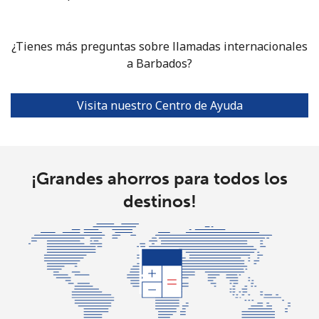
Bolivia
¿Tienes más preguntas sobre llamadas internacionales
a Barbados?
Línea fija
⁦23.5c⁩
42 min por ⁦$10⁩
-
Celular
⁦27.5c⁩
36 min por ⁦$10⁩
-
Visita nuestro Centro de Ayuda
Bosnia And Herzegovina
¡Grandes ahorros para todos los
Línea fija
⁦26.5c⁩
37 min por ⁦$10⁩
-
destinos!
Celular
⁦54.5c⁩
18 min por ⁦$10⁩
⁦17c⁩
Botswana
Línea fija
⁦31.9c⁩
31 min por ⁦$10⁩
-