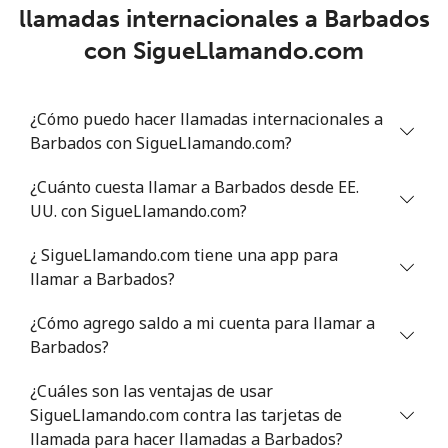
llamadas internacionales a Barbados
Benin
con SigueLlamando.com
Línea fija
⁦59.5c⁩
16 min por ⁦$10⁩
-
¿Cómo puedo hacer llamadas internacionales a
Celular
⁦60.5c⁩
16 min por ⁦$10⁩
-
Barbados con SigueLlamando.com?
Bermuda
¿Cuánto cuesta llamar a Barbados desde EE.
UU. con SigueLlamando.com?
Línea fija
⁦3c⁩
333 min por ⁦$10⁩
-
¿ SigueLlamando.com tiene una app para
llamar a Barbados?
Celular
⁦2.9c⁩
344 min por ⁦$10⁩
⁦25c⁩
¿Cómo agrego saldo a mi cuenta para llamar a
Bhutan
Barbados?
Línea fija
⁦9.5c⁩
105 min por ⁦$10⁩
-
¿Cuáles son las ventajas de usar
SigueLlamando.com contra las tarjetas de
Celular
llamada para hacer llamadas a Barbados?
⁦8.9c⁩
112 min por ⁦$10⁩
-