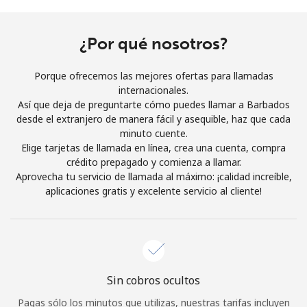
Al abrir una cuenta en este sitio web, estoy de acuerdo con
estos
Términos y condiciones.
¿Por qué nosotros?
Únete
Porque ofrecemos las mejores ofertas para llamadas
internacionales.
Así que deja de preguntarte cómo puedes llamar a Barbados
desde el extranjero de manera fácil y asequible, haz que cada
minuto cuente.
¡Hola!
Elige tarjetas de llamada en línea, crea una cuenta, compra
crédito prepagado y comienza a llamar.
Aprovecha tu servicio de llamada al máximo: ¡calidad increíble,
Inicia sesión o
REGÍSTRATE →
aplicaciones gratis y excelente servicio al cliente!
Sin cobros ocultos
¿Olvidaste tu contraseña? →
Pagas sólo los minutos que utilizas, nuestras tarifas incluyen