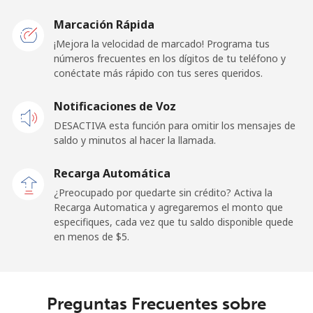
Belarus
Marcación Rápida
¡Mejora la velocidad de marcado! Programa tus
Línea fija
⁦57.5c⁩
17 min por ⁦$10⁩
-
números frecuentes en los dígitos de tu teléfono y
conéctate más rápido con tus seres queridos.
Celular
⁦52.5c⁩
19 min por ⁦$10⁩
-
Notificaciones de Voz
Belgium
DESACTIVA esta función para omitir los mensajes de
saldo y minutos al hacer la llamada.
Línea fija
⁦2.6c⁩
384 min por ⁦$10⁩
-
Recarga Automática
Celular
⁦38.5c⁩
25 min por ⁦$10⁩
⁦17c⁩
¿Preocupado por quedarte sin crédito? Activa la
Recarga Automatica y agregaremos el monto que
especifiques, cada vez que tu saldo disponible quede
Belize
en menos de ⁦$5⁩.
Línea fija
⁦31.5c⁩
31 min por ⁦$10⁩
-
Celular
⁦31.5c⁩
31 min por ⁦$10⁩
⁦22c⁩
Preguntas Frecuentes sobre