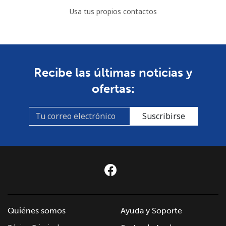
Celular
⁦35.5c⁩
28 min por ⁦$10⁩
⁦13c⁩
Usa tus propios contactos
Bulgaria
Línea fija
⁦1c⁩
1000 min por ⁦$10⁩
-
Recibe las últimas noticias y
ofertas:
Celular
⁦3.9c⁩
256 min por ⁦$10⁩
⁦55c⁩
Burkina Faso
Suscribirse
Línea fija
⁦61.9c⁩
16 min por ⁦$10⁩
-
Celular
⁦48.9c⁩
20 min por ⁦$10⁩
⁦41c⁩
Burundi
Quiénes somos
Ayuda y Soporte
Línea fija
⁦77.9c⁩
12 min por ⁦$10⁩
-