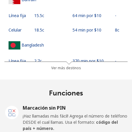
Línea fija
⁦15.5c⁩
64 min por ⁦$10⁩
-
Celular
⁦18.5c⁩
54 min por ⁦$10⁩
⁦8c⁩
Bangladesh
Línea fija
⁦2.7c⁩
370 min por ⁦$10⁩
-
Ver más destinos
Celular
⁦2.5c⁩
400 min por ⁦$10⁩
-
Barbados
Funciones
Línea fija
⁦29.9c⁩
33 min por ⁦$10⁩
-
Marcación sin PIN
¡Haz llamadas más fácil! Agrega el número de teléfono
Celular
⁦33.5c⁩
29 min por ⁦$10⁩
-
DESDE el cual llamas. Usa el formato:
código del
país + número.