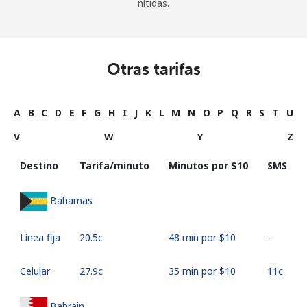
nítidas.
Otras tarifas
A
B
C
D
E
F
G
H
I
J
K
L
M
N
O
P
Q
R
S
T
U
V
W
Y
Z
Destino
Tarifa/minuto
Minutos por ⁦$10⁩
SMS
Bahamas
Línea fija
⁦20.5c⁩
48 min por ⁦$10⁩
-
Celular
⁦27.9c⁩
35 min por ⁦$10⁩
⁦11c⁩
Bahrain