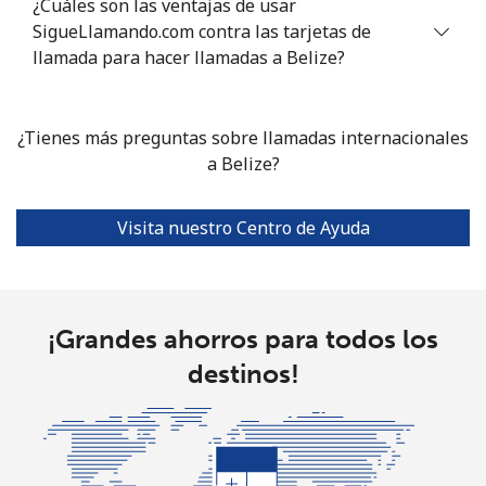
Línea fija
⁦5.3p⁩
188 min por ⁦£10⁩
-
¿Cuáles son las ventajas de usar
SigueLlamando.com contra las tarjetas de
Celular
llamada para hacer llamadas a Belize?
⁦5.1p⁩
196 min por ⁦£10⁩
-
Bolivia
¿Tienes más preguntas sobre llamadas internacionales
a Belize?
Línea fija
⁦12.5p⁩
80 min por ⁦£10⁩
-
Celular
⁦15.5p⁩
64 min por ⁦£10⁩
-
Visita nuestro Centro de Ayuda
Bosnia And Herzegovina
¡Grandes ahorros para todos los
Línea fija
⁦13.9p⁩
71 min por ⁦£10⁩
-
destinos!
Celular
⁦29.5p⁩
33 min por ⁦£10⁩
⁦9p⁩
Botswana