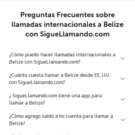
Celular
⁦17.5p⁩
57 min por ⁦£10⁩
⁦11p⁩
Preguntas Frecuentes sobre
llamadas internacionales a Belize
Benin
con SigueLlamando.com
Línea fija
⁦30.5p⁩
32 min por ⁦£10⁩
-
¿Cómo puedo hacer llamadas internacionales a
Celular
⁦31.9p⁩
31 min por ⁦£10⁩
-
Belize con SigueLlamando.com?
Bermuda
¿Cuánto cuesta llamar a Belize desde EE. UU.
con SigueLlamando.com?
Línea fija
⁦1.7p⁩
588 min por ⁦£10⁩
-
¿ SigueLlamando.com tiene una app para
llamar a Belize?
Celular
⁦1.7p⁩
588 min por ⁦£10⁩
⁦13p⁩
¿Cómo agrego saldo a mi cuenta para llamar a
Bhutan
Belize?