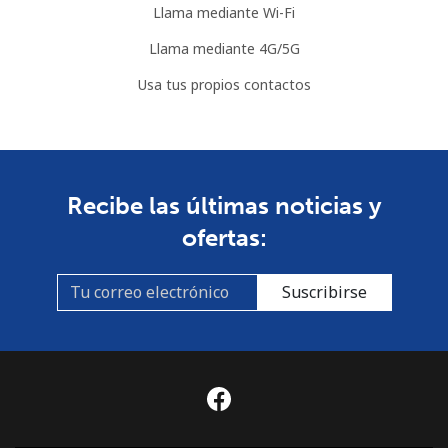
Llama mediante Wi-Fi
Línea fija
⁦19.5p⁩
51 min por ⁦£10⁩
-
Llama mediante 4G/5G
Celular
⁦19.5p⁩
51 min por ⁦£10⁩
⁦7p⁩
Usa tus propios contactos
Bulgaria
Línea fija
⁦0.6p⁩
1666 min por ⁦£10⁩
-
Recibe las últimas noticias y
ofertas:
Celular
⁦2.2p⁩
454 min por ⁦£10⁩
⁦28p⁩
Burkina Faso
Suscribirse
Línea fija
⁦31.9p⁩
31 min por ⁦£10⁩
-
Celular
⁦26.9p⁩
37 min por ⁦£10⁩
⁦21p⁩
Burundi