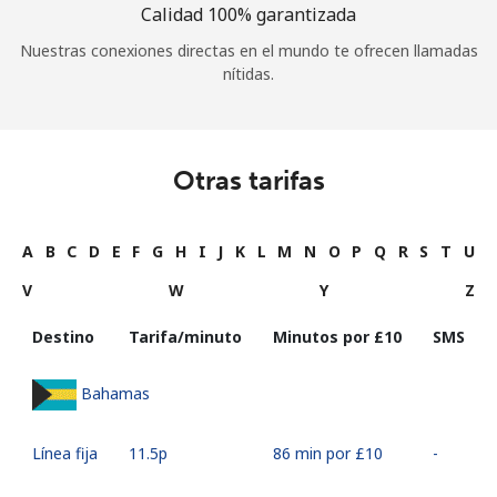
Calidad 100% garantizada
Nuestras conexiones directas en el mundo te ofrecen llamadas
nítidas.
Otras tarifas
A
B
C
D
E
F
G
H
I
J
K
L
M
N
O
P
Q
R
S
T
U
V
W
Y
Z
Destino
Tarifa/minuto
Minutos por ⁦£10⁩
SMS
Bahamas
Línea fija
⁦11.5p⁩
86 min por ⁦£10⁩
-