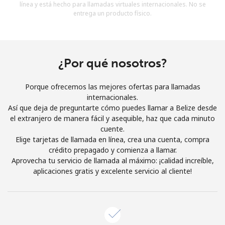
línea y está hecho para llamadas virtuales internacionales. No se
Al abrir una cuenta en este sitio web, estoy de acuerdo con
entrega un producto físico.
estos
Términos y condiciones.
Únete
¿Por qué nosotros?
Porque ofrecemos las mejores ofertas para llamadas
internacionales.
¡Hola!
Así que deja de preguntarte cómo puedes llamar a Belize desde
el extranjero de manera fácil y asequible, haz que cada minuto
cuente.
Inicia sesión o
REGÍSTRATE →
Elige tarjetas de llamada en línea, crea una cuenta, compra
crédito prepagado y comienza a llamar.
Aprovecha tu servicio de llamada al máximo: ¡calidad increíble,
aplicaciones gratis y excelente servicio al cliente!
¿Olvidaste tu contraseña? →