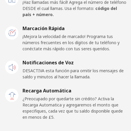
¡Haz llamadas más fácil! Agrega el número de teléfono
Celular
⁦18.5p⁩
54 min por ⁦£10⁩
-
DESDE el cual llamas. Usa el formato:
código del
país + número.
Belarus
Marcación Rápida
¡Mejora la velocidad de marcado! Programa tus
Línea fija
⁦30.9p⁩
32 min por ⁦£10⁩
-
números frecuentes en los dígitos de tu teléfono y
conéctate más rápido con tus seres queridos.
Celular
⁦29.5p⁩
33 min por ⁦£10⁩
-
Notificaciones de Voz
Belgium
DESACTIVA esta función para omitir los mensajes de
saldo y minutos al hacer la llamada.
Línea fija
⁦1.5p⁩
665 min por ⁦£10⁩
-
Recarga Automática
Celular
⁦20.9p⁩
47 min por ⁦£10⁩
⁦9p⁩
¿Preocupado por quedarte sin crédito? Activa la
Recarga Automatica y agregaremos el monto que
especifiques, cada vez que tu saldo disponible quede
Belize
en menos de ⁦£5⁩.
Línea fija
⁦17.5p⁩
57 min por ⁦£10⁩
-