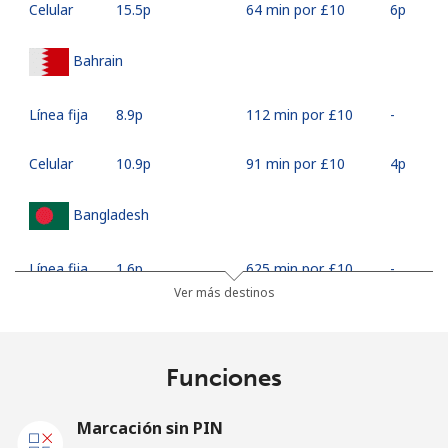
Celular
⁦15.5p⁩
64 min por ⁦£10⁩
⁦6p⁩
Bahrain
Línea fija
⁦8.9p⁩
112 min por ⁦£10⁩
-
Celular
⁦10.9p⁩
91 min por ⁦£10⁩
⁦4p⁩
Bangladesh
Línea fija
⁦1.6p⁩
625 min por ⁦£10⁩
-
Ver más destinos
Celular
⁦1.5p⁩
665 min por ⁦£10⁩
-
Barbados
Funciones
Línea fija
⁦15.5p⁩
64 min por ⁦£10⁩
-
Marcación sin PIN