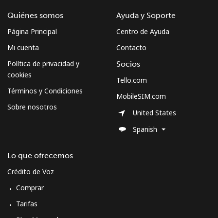
Quiénes somos
Ayuda y Soporte
Línea fija
⁦42.9p⁩
23 min por ⁦£10⁩
-
Página Principal
Centro de Ayuda
Celular
⁦39.9p⁩
25 min por ⁦£10⁩
-
Mi cuenta
Contacto
Política de privacidad y
Socios
cookies
Tello.com
Términos y Condiciones
MobileSIM.com
Sobre nosotros
United States
Spanish
Lo que ofrecemos
Crédito de Voz
Comprar
Tarifas