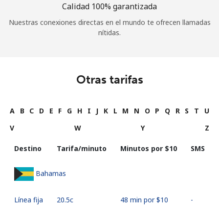
Calidad 100% garantizada
Nuestras conexiones directas en el mundo te ofrecen llamadas
nítidas.
Otras tarifas
A
B
C
D
E
F
G
H
I
J
K
L
M
N
O
P
Q
R
S
T
U
V
W
Y
Z
Destino
Tarifa/minuto
Minutos por ⁦$10⁩
SMS
Bahamas
Línea fija
⁦20.5c⁩
48 min por ⁦$10⁩
-