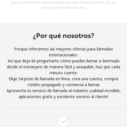
línea y está hecho para llamadas virtuales internacionales. No se
Al abrir una cuenta en este sitio web, estoy de acuerdo con
entrega un producto físico.
estos
Términos y condiciones.
Únete
¿Por qué nosotros?
Porque ofrecemos las mejores ofertas para llamadas
internacionales.
¡Hola!
Así que deja de preguntarte cómo puedes llamar a Bermuda
desde el extranjero de manera fácil y asequible, haz que cada
minuto cuente.
Inicia sesión o
REGÍSTRATE →
Elige tarjetas de llamada en línea, crea una cuenta, compra
crédito prepagado y comienza a llamar.
Aprovecha tu servicio de llamada al máximo: ¡calidad increíble,
aplicaciones gratis y excelente servicio al cliente!
¿Olvidaste tu contraseña? →