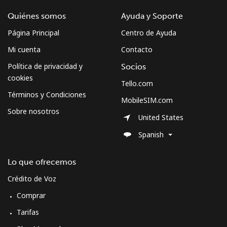
Quiénes somos
Ayuda y Soporte
Línea fija
⁦77.9c⁩
12 min por ⁦$10⁩
-
Página Principal
Centro de Ayuda
Celular
⁦70.5c⁩
14 min por ⁦$10⁩
-
Mi cuenta
Contacto
Política de privacidad y
Socios
cookies
Tello.com
Términos y Condiciones
MobileSIM.com
Sobre nosotros
United States
Spanish
Lo que ofrecemos
Crédito de Voz
Comprar
Tarifas