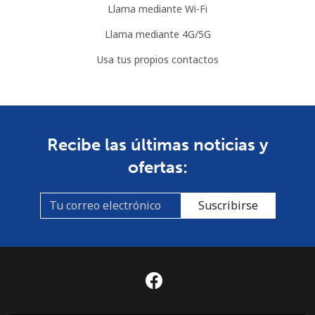
Llama mediante Wi-Fi
Línea fija
⁦35.5c⁩
28 min por ⁦$10⁩
-
Llama mediante 4G/5G
Celular
⁦35.5c⁩
28 min por ⁦$10⁩
⁦13c⁩
Usa tus propios contactos
Bulgaria
Línea fija
⁦1c⁩
1000 min por ⁦$10⁩
-
Recibe las últimas noticias y
ofertas:
Celular
⁦3.9c⁩
256 min por ⁦$10⁩
⁦55c⁩
Burkina Faso
Suscribirse
Línea fija
⁦61.9c⁩
16 min por ⁦$10⁩
-
Celular
⁦48.9c⁩
20 min por ⁦$10⁩
⁦41c⁩
Burundi