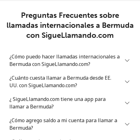
Celular
⁦31.5c⁩
31 min por ⁦$10⁩
⁦22c⁩
Preguntas Frecuentes sobre
llamadas internacionales a Bermuda
Benin
con SigueLlamando.com
Línea fija
⁦59.5c⁩
16 min por ⁦$10⁩
-
¿Cómo puedo hacer llamadas internacionales a
Celular
⁦60.5c⁩
16 min por ⁦$10⁩
-
Bermuda con SigueLlamando.com?
Bermuda
¿Cuánto cuesta llamar a Bermuda desde EE.
UU. con SigueLlamando.com?
Línea fija
⁦3c⁩
333 min por ⁦$10⁩
-
¿ SigueLlamando.com tiene una app para
llamar a Bermuda?
Celular
⁦2.9c⁩
344 min por ⁦$10⁩
⁦25c⁩
¿Cómo agrego saldo a mi cuenta para llamar a
Bhutan
Bermuda?