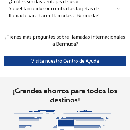
Línea fija
⁦9.5c⁩
105 min por ⁦$10⁩
-
¿Cuáles son las ventajas de usar
SigueLlamando.com contra las tarjetas de
Celular
llamada para hacer llamadas a Bermuda?
⁦8.9c⁩
112 min por ⁦$10⁩
-
Bolivia
¿Tienes más preguntas sobre llamadas internacionales
a Bermuda?
Línea fija
⁦23.5c⁩
42 min por ⁦$10⁩
-
Celular
⁦27.5c⁩
36 min por ⁦$10⁩
-
Visita nuestro Centro de Ayuda
Bosnia And Herzegovina
¡Grandes ahorros para todos los
Línea fija
⁦26.5c⁩
37 min por ⁦$10⁩
-
destinos!
Celular
⁦54.5c⁩
18 min por ⁦$10⁩
⁦17c⁩
Botswana