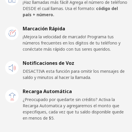
¡Haz llamadas más fácil! Agrega el número de teléfono
Celular
⁦33.5c⁩
29 min por ⁦$10⁩
-
DESDE el cual llamas. Usa el formato:
código del
país + número.
Belarus
Marcación Rápida
¡Mejora la velocidad de marcado! Programa tus
Línea fija
⁦57.5c⁩
17 min por ⁦$10⁩
-
números frecuentes en los dígitos de tu teléfono y
conéctate más rápido con tus seres queridos.
Celular
⁦52.5c⁩
19 min por ⁦$10⁩
-
Notificaciones de Voz
Belgium
DESACTIVA esta función para omitir los mensajes de
saldo y minutos al hacer la llamada.
Línea fija
⁦2.6c⁩
384 min por ⁦$10⁩
-
Recarga Automática
Celular
⁦38.5c⁩
25 min por ⁦$10⁩
⁦17c⁩
¿Preocupado por quedarte sin crédito? Activa la
Recarga Automatica y agregaremos el monto que
especifiques, cada vez que tu saldo disponible quede
Belize
en menos de ⁦$5⁩.
Línea fija
⁦31.5c⁩
31 min por ⁦$10⁩
-