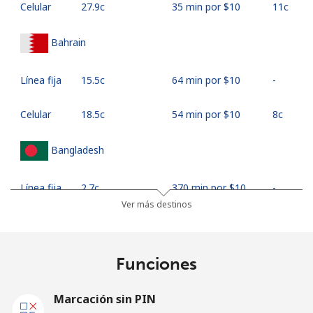
Celular
⁦27.9c⁩
35 min por ⁦$10⁩
⁦11c⁩
Bahrain
Línea fija
⁦15.5c⁩
64 min por ⁦$10⁩
-
Celular
⁦18.5c⁩
54 min por ⁦$10⁩
⁦8c⁩
Bangladesh
Línea fija
⁦2.7c⁩
370 min por ⁦$10⁩
-
Ver más destinos
Celular
⁦2.5c⁩
400 min por ⁦$10⁩
-
Barbados
Funciones
Línea fija
⁦29.9c⁩
33 min por ⁦$10⁩
-
Marcación sin PIN