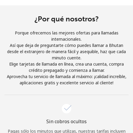
Al abrir una cuenta en este sitio web, estoy de acuerdo con
estos
Términos y condiciones.
¿Por qué nosotros?
Únete
Porque ofrecemos las mejores ofertas para llamadas
internacionales.
Así que deja de preguntarte cómo puedes llamar a Bhutan
desde el extranjero de manera fácil y asequible, haz que cada
minuto cuente.
¡Hola!
Elige tarjetas de llamada en línea, crea una cuenta, compra
crédito prepagado y comienza a llamar.
Aprovecha tu servicio de llamada al máximo: ¡calidad increíble,
Inicia sesión o
REGÍSTRATE →
aplicaciones gratis y excelente servicio al cliente!
Sin cobros ocultos
¿Olvidaste tu contraseña? →
Pagas sólo los minutos que utilizas, nuestras tarifas incluyen