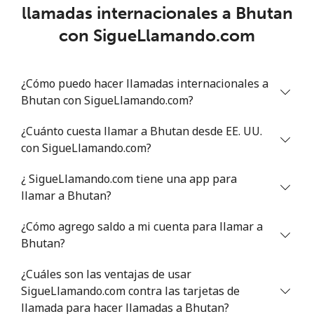
llamadas internacionales a Bhutan
Benin
con SigueLlamando.com
Línea fija
⁦34.9¢⁩
28 min por ⁦€10⁩
-
¿Cómo puedo hacer llamadas internacionales a
Celular
⁦37.5¢⁩
26 min por ⁦€10⁩
-
Bhutan con SigueLlamando.com?
Bermuda
¿Cuánto cuesta llamar a Bhutan desde EE. UU.
con SigueLlamando.com?
Línea fija
⁦1.9¢⁩
526 min por ⁦€10⁩
-
¿ SigueLlamando.com tiene una app para
llamar a Bhutan?
Celular
⁦2¢⁩
500 min por ⁦€10⁩
⁦14¢⁩
¿Cómo agrego saldo a mi cuenta para llamar a
Bhutan
Bhutan?
Línea fija
⁦6.3¢⁩
158 min por ⁦€10⁩
-
¿Cuáles son las ventajas de usar
SigueLlamando.com contra las tarjetas de
Celular
llamada para hacer llamadas a Bhutan?
⁦5.9¢⁩
169 min por ⁦€10⁩
-