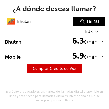
¿A dónde deseas llamar?
Tarifas
EUR
6.3
No se ha creado una contraseña
¢
/min
Bhutan
Mínimo 8 caracteres
Una letra mayúscula y una minúscula
5.9
¢
/min
Mobile
Un número
Un caracter especial
Comprar Crédito de Voz
El crédito prepagado es una tarjeta de llamadas digital disponible en
línea y está hecho para llamadas virtuales internacionales. No se
Mantente en contacto para recibir nuestras mejores
entrega un producto físico.
ofertas.