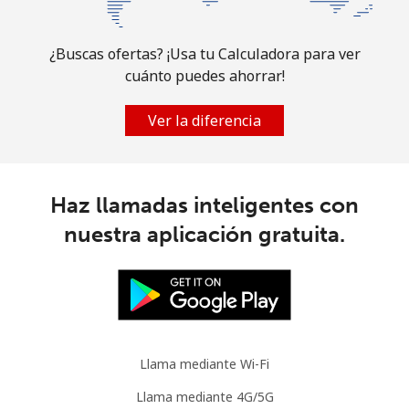
Celular
⁦22.5¢⁩
44 min por ⁦€10⁩
⁦7¢⁩
Brazil
¿Buscas ofertas? ¡Usa tu Calculadora para ver
cuánto puedes ahorrar!
Línea fija
⁦0.6¢⁩
1666 min por ⁦€10⁩
-
Ver la diferencia
Celular
⁦1.1¢⁩
909 min por ⁦€10⁩
⁦5¢⁩
British Virgin Islands
Haz llamadas inteligentes con
nuestra aplicación gratuita.
Línea fija
⁦20.9¢⁩
47 min por ⁦€10⁩
-
Celular
⁦21.5¢⁩
46 min por ⁦€10⁩
⁦14¢⁩
Brunei
Llama mediante Wi-Fi
Línea fija
⁦21.9¢⁩
45 min por ⁦€10⁩
-
Llama mediante 4G/5G