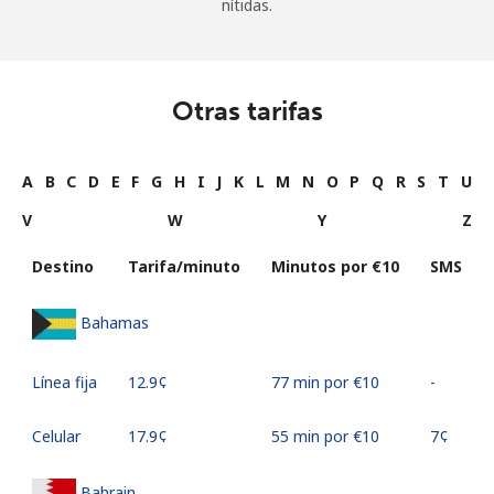
nítidas.
Otras tarifas
A
B
C
D
E
F
G
H
I
J
K
L
M
N
O
P
Q
R
S
T
U
V
W
Y
Z
Destino
Tarifa/minuto
Minutos por ⁦€10⁩
SMS
Bahamas
Línea fija
⁦12.9¢⁩
77 min por ⁦€10⁩
-
Celular
⁦17.9¢⁩
55 min por ⁦€10⁩
⁦7¢⁩
Bahrain