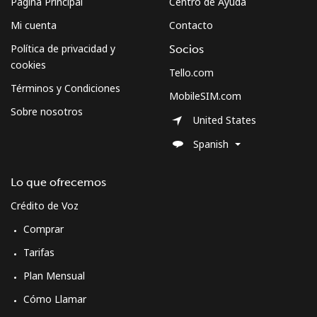
Página Principal
Centro de Ayuda
Celular
⁦45.5¢⁩
21 min por ⁦€10⁩
-
Mi cuenta
Contacto
Política de privacidad y
Socios
cookies
Tello.com
Términos y Condiciones
MobileSIM.com
Sobre nosotros
United States
Spanish
Lo que ofrecemos
Crédito de Voz
Comprar
Tarifas
Plan Mensual
Cómo Llamar