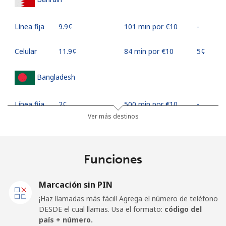
Línea fija
⁦9.9¢⁩
101 min por ⁦€10⁩
-
Celular
⁦11.9¢⁩
84 min por ⁦€10⁩
⁦5¢⁩
Bangladesh
Línea fija
⁦2¢⁩
500 min por ⁦€10⁩
-
Ver más destinos
Celular
⁦1.6¢⁩
625 min por ⁦€10⁩
-
Barbados
Funciones
Línea fija
⁦18.5¢⁩
54 min por ⁦€10⁩
-
Marcación sin PIN
¡Haz llamadas más fácil! Agrega el número de teléfono
Celular
⁦21.9¢⁩
45 min por ⁦€10⁩
-
DESDE el cual llamas. Usa el formato:
código del
país + número.