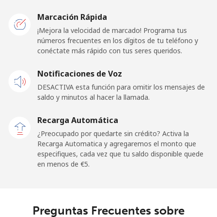
Belarus
Marcación Rápida
¡Mejora la velocidad de marcado! Programa tus
Línea fija
⁦36.5¢⁩
27 min por ⁦€10⁩
-
números frecuentes en los dígitos de tu teléfono y
conéctate más rápido con tus seres queridos.
Celular
⁦32.9¢⁩
30 min por ⁦€10⁩
-
Notificaciones de Voz
Belgium
DESACTIVA esta función para omitir los mensajes de
saldo y minutos al hacer la llamada.
Línea fija
⁦1.8¢⁩
555 min por ⁦€10⁩
-
Recarga Automática
Celular
⁦23.5¢⁩
42 min por ⁦€10⁩
⁦10¢⁩
¿Preocupado por quedarte sin crédito? Activa la
Recarga Automatica y agregaremos el monto que
especifiques, cada vez que tu saldo disponible quede
Belize
en menos de ⁦€5⁩.
Línea fija
⁦20.9¢⁩
47 min por ⁦€10⁩
-
Celular
⁦19.9¢⁩
50 min por ⁦€10⁩
⁦13¢⁩
Preguntas Frecuentes sobre