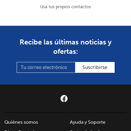
Celular
⁦21.9¢⁩
45 min por ⁦€10⁩
⁦7¢⁩
Usa tus propios contactos
Bulgaria
Línea fija
⁦0.7¢⁩
1428 min por ⁦€10⁩
-
Recibe las últimas noticias y
ofertas:
Celular
⁦2.4¢⁩
416 min por ⁦€10⁩
⁦31¢⁩
Burkina Faso
Suscribirse
Línea fija
⁦38.9¢⁩
25 min por ⁦€10⁩
-
Celular
⁦30.9¢⁩
32 min por ⁦€10⁩
⁦24¢⁩
Burundi
Quiénes somos
Ayuda y Soporte
Línea fija
⁦48.5¢⁩
20 min por ⁦€10⁩
-