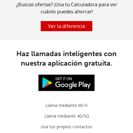
Brazil
¿Buscas ofertas? ¡Usa tu Calculadora para ver
cuánto puedes ahorrar!
Línea fija
⁦0.6p⁩
1666 min por ⁦£10⁩
-
Ver la diferencia
Celular
⁦1.1p⁩
909 min por ⁦£10⁩
⁦4p⁩
British Virgin Islands
Haz llamadas inteligentes con
nuestra aplicación gratuita.
Línea fija
⁦18.9p⁩
52 min por ⁦£10⁩
-
Celular
⁦18.5p⁩
54 min por ⁦£10⁩
⁦13p⁩
Brunei
Llama mediante Wi-Fi
Línea fija
⁦19.5p⁩
51 min por ⁦£10⁩
-
Llama mediante 4G/5G
Celular
⁦19.5p⁩
51 min por ⁦£10⁩
⁦7p⁩
Usa tus propios contactos