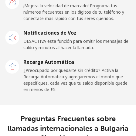
¡Mejora la velocidad de marcado! Programa tus
Línea fija
⁦30.9p⁩
32 min por ⁦£10⁩
-
números frecuentes en los dígitos de tu teléfono y
conéctate más rápido con tus seres queridos.
Celular
⁦29.5p⁩
33 min por ⁦£10⁩
-
Notificaciones de Voz
Belgium
DESACTIVA esta función para omitir los mensajes de
saldo y minutos al hacer la llamada.
Línea fija
⁦1.5p⁩
665 min por ⁦£10⁩
-
Recarga Automática
Celular
⁦20.9p⁩
47 min por ⁦£10⁩
⁦9p⁩
¿Preocupado por quedarte sin crédito? Activa la
Recarga Automatica y agregaremos el monto que
especifiques, cada vez que tu saldo disponible quede
Belize
en menos de ⁦£5⁩.
Línea fija
⁦17.5p⁩
57 min por ⁦£10⁩
-
Celular
⁦17.5p⁩
57 min por ⁦£10⁩
⁦11p⁩
Preguntas Frecuentes sobre
llamadas internacionales a Bulgaria
Benin