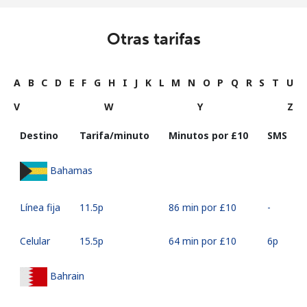
Otras tarifas
A
B
C
D
E
F
G
H
I
J
K
L
M
N
O
P
Q
R
S
T
U
V
W
Y
Z
Destino
Tarifa/minuto
Minutos por ⁦£10⁩
SMS
Bahamas
Línea fija
⁦11.5p⁩
86 min por ⁦£10⁩
-
Celular
⁦15.5p⁩
64 min por ⁦£10⁩
⁦6p⁩
Bahrain