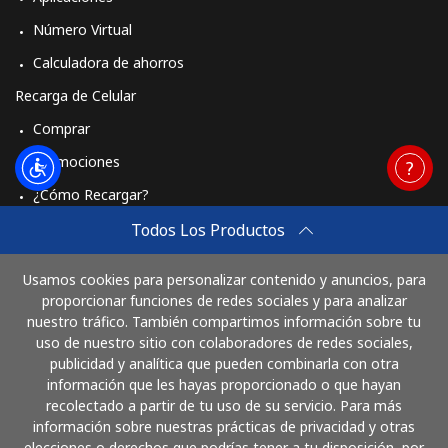
Número Virtual
Calculadora de ahorros
Recarga de Celular
Comprar
Promociones
¿Cómo Recargar?
Travel eSIM
Todos Los Productos
Comprar
Usamos cookies para personalizar contenido y anuncios, para
Cómo funciona
proporcionar funciones de redes sociales y para analizar
nuestro tráfico. También compartimos información sobre tu
uso de nuestro sitio con colaboradores de redes sociales,
publicidad y analítica que pueden combinarla con otra
Paga con
información que les hayas proporcionado o que hayan
recolectado a partir de tu uso de su servicio. Para más
información sobre nuestras prácticas de privacidad y otras
elecciones o derechos que podrías tener a tu disposición, por