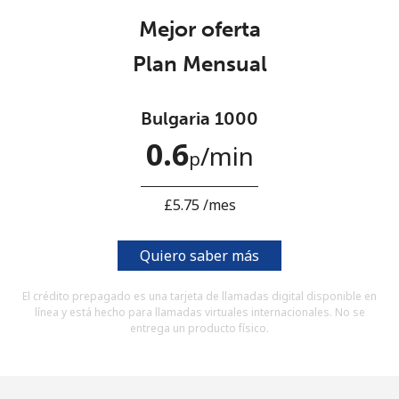
Al abrir una cuenta en este sitio web, estoy de acuerdo con
Mejor oferta
estos
Términos y condiciones.
Plan Mensual
Únete
Bulgaria 1000
0.6
⁩/min
p
¡Hola!
⁦£5.75⁩ /mes
Inicia sesión o
REGÍSTRATE →
Quiero saber más
El crédito prepagado es una tarjeta de llamadas digital disponible en
línea y está hecho para llamadas virtuales internacionales. No se
entrega un producto físico.
¿Olvidaste tu contraseña? →