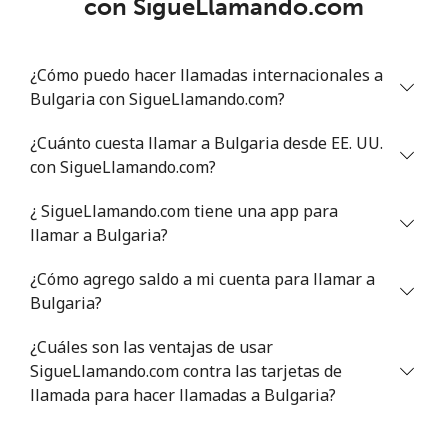
con SigueLlamando.com
Línea fija
⁦30.5p⁩
32 min por ⁦£10⁩
-
¿Cómo puedo hacer llamadas internacionales a
Celular
⁦31.9p⁩
31 min por ⁦£10⁩
-
Bulgaria con SigueLlamando.com?
Bermuda
¿Cuánto cuesta llamar a Bulgaria desde EE. UU.
con SigueLlamando.com?
Línea fija
⁦1.7p⁩
588 min por ⁦£10⁩
-
¿ SigueLlamando.com tiene una app para
llamar a Bulgaria?
Celular
⁦1.7p⁩
588 min por ⁦£10⁩
⁦13p⁩
¿Cómo agrego saldo a mi cuenta para llamar a
Bhutan
Bulgaria?
Línea fija
⁦5.3p⁩
188 min por ⁦£10⁩
-
¿Cuáles son las ventajas de usar
SigueLlamando.com contra las tarjetas de
Celular
llamada para hacer llamadas a Bulgaria?
⁦5.1p⁩
196 min por ⁦£10⁩
-
Bolivia