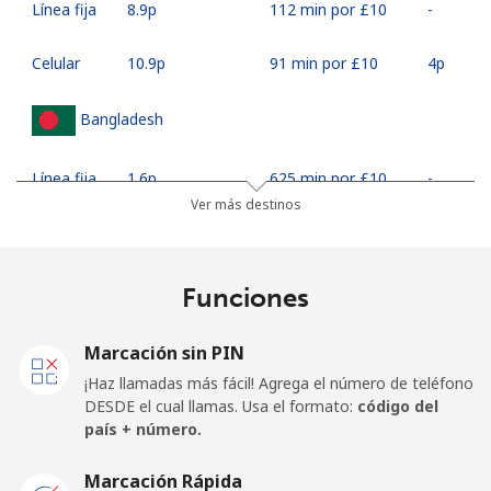
Línea fija
⁦8.9p⁩
112 min por ⁦£10⁩
-
Celular
⁦10.9p⁩
91 min por ⁦£10⁩
⁦4p⁩
Bangladesh
Línea fija
⁦1.6p⁩
625 min por ⁦£10⁩
-
Ver más destinos
Celular
⁦1.5p⁩
665 min por ⁦£10⁩
-
Barbados
Funciones
Línea fija
⁦15.5p⁩
64 min por ⁦£10⁩
-
Marcación sin PIN
¡Haz llamadas más fácil! Agrega el número de teléfono
Celular
⁦18.5p⁩
54 min por ⁦£10⁩
-
DESDE el cual llamas. Usa el formato:
código del
país + número.
Belarus
Marcación Rápida