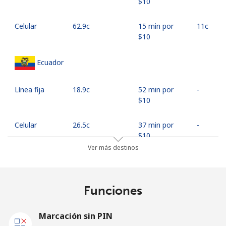
⁦$10⁩
Celular
⁦62.9c⁩
15 min por
⁦11c⁩
⁦$10⁩
Ecuador
Línea fija
⁦18.9c⁩
52 min por
-
⁦$10⁩
Celular
⁦26.5c⁩
37 min por
-
⁦$10⁩
Ver más destinos
Egypt
Funciones
Línea fija
⁦14.5c⁩
68 min por
-
⁦$10⁩
Marcación sin PIN
Celular
⁦18.5c⁩
54 min por
-