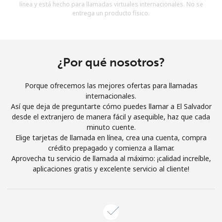
línea y está hecho para llamadas virtuales internacionales. No se
Al abrir una cuenta en este sitio web, estoy de acuerdo con
entrega un producto físico.
estos
Términos y condiciones.
Únete
¿Por qué nosotros?
Porque ofrecemos las mejores ofertas para llamadas
internacionales.
¡Hola!
Así que deja de preguntarte cómo puedes llamar a El Salvador
desde el extranjero de manera fácil y asequible, haz que cada
minuto cuente.
Inicia sesión o
REGÍSTRATE →
Elige tarjetas de llamada en línea, crea una cuenta, compra
crédito prepagado y comienza a llamar.
Aprovecha tu servicio de llamada al máximo: ¡calidad increíble,
aplicaciones gratis y excelente servicio al cliente!
¿Olvidaste tu contraseña? →