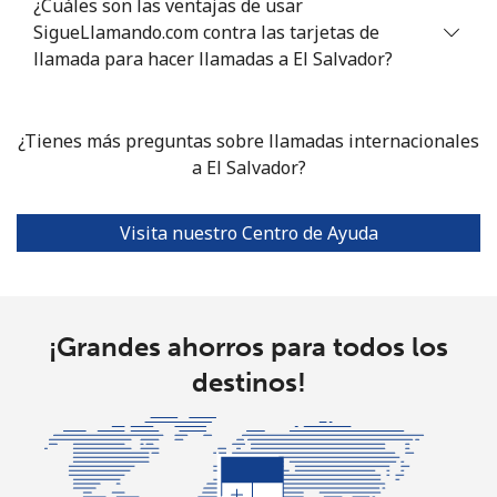
¿Cuáles son las ventajas de usar
Eswatini
SigueLlamando.com contra las tarjetas de
llamada para hacer llamadas a El Salvador?
Línea fija
⁦24.5c⁩
40 min por
-
⁦$10⁩
¿Tienes más preguntas sobre llamadas internacionales
Celular
⁦19.9c⁩
a El Salvador?
50 min por
⁦60c⁩
⁦$10⁩
Visita nuestro Centro de Ayuda
Ethiopia
Línea fija
⁦31.9c⁩
31 min por
-
⁦$10⁩
¡Grandes ahorros para todos los
destinos!
Celular
⁦29.5c⁩
33 min por
-
⁦$10⁩