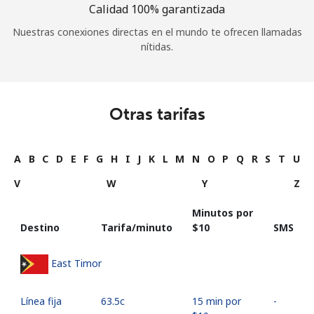
Calidad 100% garantizada
Nuestras conexiones directas en el mundo te ofrecen llamadas
nítidas.
Otras tarifas
A
B
C
D
E
F
G
H
I
J
K
L
M
N
O
P
Q
R
S
T
U
V
W
Y
Z
Minutos por
Destino
Tarifa/minuto
⁦$10⁩
SMS
East Timor
Línea fija
⁦63.5c⁩
15 min por
-