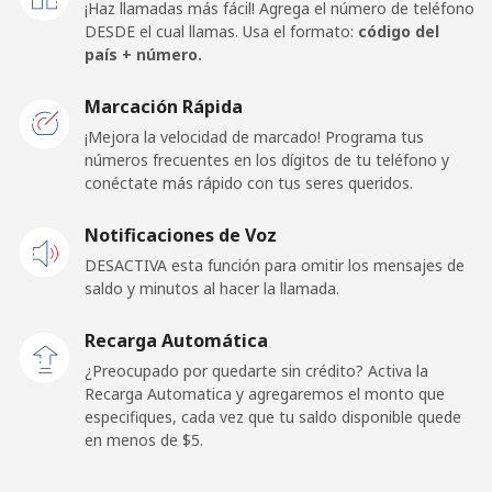
¡Haz llamadas más fácil! Agrega el número de teléfono
⁦$10⁩
DESDE el cual llamas. Usa el formato:
código del
país + número.
Mobile -
⁦15.5c⁩
64 min por
-
Etisalat
⁦$10⁩
Marcación Rápida
¡Mejora la velocidad de marcado! Programa tus
El Salvador
números frecuentes en los dígitos de tu teléfono y
conéctate más rápido con tus seres queridos.
Línea fija
⁦22.5c⁩
44 min por
-
Notificaciones de Voz
⁦$10⁩
DESACTIVA esta función para omitir los mensajes de
Claro
⁦11.5c⁩
86 min por
-
saldo y minutos al hacer la llamada.
Landlines
⁦$10⁩
Recarga Automática
Celular
⁦15.9c⁩
62 min por
⁦17c⁩
¿Preocupado por quedarte sin crédito? Activa la
⁦$10⁩
Recarga Automatica y agregaremos el monto que
especifiques, cada vez que tu saldo disponible quede
en menos de ⁦$5⁩.
Equatorial Guinea