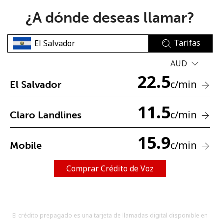
¿A dónde deseas llamar?
Tarifas
AUD
22.5
No se ha creado una contraseña
c
/min
El Salvador
Mínimo 8 caracteres
Una letra mayúscula y una minúscula
11.5
c
/min
Claro Landlines
Un número
Un caracter especial
15.9
c
/min
Mobile
Comprar Crédito de Voz
Mantente en contacto para recibir nuestras mejores
ofertas.
El crédito prepagado es una tarjeta de llamadas digital disponible en