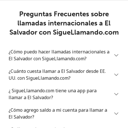
All country
⁦85.9c⁩
11 min por
-
⁦$10⁩
Preguntas Frecuentes sobre
llamadas internacionales a El
Eritrea
Salvador con SigueLlamando.com
Línea fija
⁦32.9c⁩
30 min por
-
⁦$10⁩
¿Cómo puedo hacer llamadas internacionales a
El Salvador con SigueLlamando.com?
Celular
⁦32.5c⁩
30 min por
⁦13c⁩
⁦$10⁩
¿Cuánto cuesta llamar a El Salvador desde EE.
UU. con SigueLlamando.com?
Estonia
¿ SigueLlamando.com tiene una app para
Línea fija
⁦0.8c⁩
1250 min por
-
llamar a El Salvador?
⁦$10⁩
¿Cómo agrego saldo a mi cuenta para llamar a
Celular
⁦53.9c⁩
18 min por
⁦13c⁩
El Salvador?
⁦$10⁩