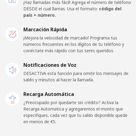
¡Haz llamadas más fácil! Agrega el número de teléfono
⁦€10⁩
DESDE el cual llamas. Usa el formato:
código del
país + número.
Mobile -
⁦9.9¢⁩
101 min por
-
Etisalat
⁦€10⁩
Marcación Rápida
¡Mejora la velocidad de marcado! Programa tus
El Salvador
números frecuentes en los dígitos de tu teléfono y
conéctate más rápido con tus seres queridos.
Línea fija
⁦14.5¢⁩
68 min por
-
Notificaciones de Voz
⁦€10⁩
DESACTIVA esta función para omitir los mensajes de
Claro
⁦7.9¢⁩
126 min por
-
saldo y minutos al hacer la llamada.
Landlines
⁦€10⁩
Recarga Automática
Celular
⁦10.5¢⁩
95 min por
⁦10¢⁩
¿Preocupado por quedarte sin crédito? Activa la
⁦€10⁩
Recarga Automatica y agregaremos el monto que
especifiques, cada vez que tu saldo disponible quede
en menos de ⁦€5⁩.
Equatorial Guinea