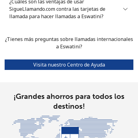
¿Cuáles son las ventajas de usar
Eswatini
SigueLlamando.com contra las tarjetas de
llamada para hacer llamadas a Eswatini?
Línea fija
⁦15.5¢⁩
64 min por
-
⁦€10⁩
¿Tienes más preguntas sobre llamadas internacionales
Celular
⁦12.9¢⁩
a Eswatini?
77 min por
⁦34¢⁩
⁦€10⁩
Visita nuestro Centro de Ayuda
Ethiopia
Línea fija
⁦19.9¢⁩
50 min por
-
⁦€10⁩
¡Grandes ahorros para todos los
destinos!
Celular
⁦18.5¢⁩
54 min por
-
⁦€10⁩