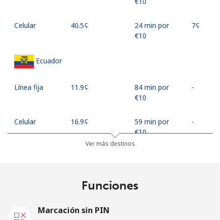
⁦€10⁩
Celular
⁦40.5¢⁩
24 min por
⁦7¢⁩
⁦€10⁩
Ecuador
Línea fija
⁦11.9¢⁩
84 min por
-
⁦€10⁩
Celular
⁦16.9¢⁩
59 min por
-
⁦€10⁩
Ver más destinos
Egypt
Funciones
Línea fija
⁦8.5¢⁩
117 min por
-
⁦€10⁩
Marcación sin PIN
Celular
⁦11.5¢⁩
86 min por
-