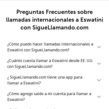
All country
⁦48.9¢⁩
20 min por
-
⁦€10⁩
Preguntas Frecuentes sobre
llamadas internacionales a Eswatini
Eritrea
con SigueLlamando.com
Línea fija
⁦20.9¢⁩
47 min por
-
⁦€10⁩
¿Cómo puedo hacer llamadas internacionales a
Eswatini con SigueLlamando.com?
Celular
⁦20.9¢⁩
47 min por
⁦7¢⁩
⁦€10⁩
¿Cuánto cuesta llamar a Eswatini desde EE. UU.
con SigueLlamando.com?
Estonia
¿ SigueLlamando.com tiene una app para
Línea fija
⁦0.7¢⁩
1428 min por
-
llamar a Eswatini?
⁦€10⁩
¿Cómo agrego saldo a mi cuenta para llamar a
Celular
⁦31.5¢⁩
31 min por
⁦7¢⁩
Eswatini?
⁦€10⁩