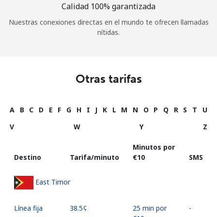
Calidad 100% garantizada
Nuestras conexiones directas en el mundo te ofrecen llamadas
nítidas.
Otras tarifas
A
B
C
D
E
F
G
H
I
J
K
L
M
N
O
P
Q
R
S
T
U
V
W
Y
Z
Minutos por
Destino
Tarifa/minuto
⁦€10⁩
SMS
East Timor
Línea fija
⁦38.5¢⁩
25 min por
-