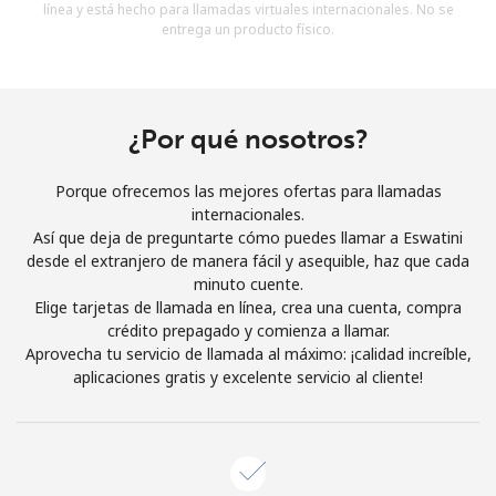
línea y está hecho para llamadas virtuales internacionales. No se
Al abrir una cuenta en este sitio web, estoy de acuerdo con
entrega un producto físico.
estos
Términos y condiciones.
Únete
¿Por qué nosotros?
Porque ofrecemos las mejores ofertas para llamadas
internacionales.
¡Hola!
Así que deja de preguntarte cómo puedes llamar a Eswatini
desde el extranjero de manera fácil y asequible, haz que cada
minuto cuente.
Inicia sesión o
REGÍSTRATE →
Elige tarjetas de llamada en línea, crea una cuenta, compra
crédito prepagado y comienza a llamar.
Aprovecha tu servicio de llamada al máximo: ¡calidad increíble,
aplicaciones gratis y excelente servicio al cliente!
¿Olvidaste tu contraseña? →