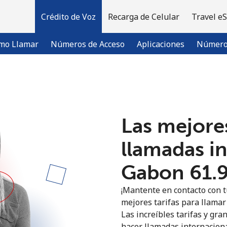
Crédito de Voz
Recarga de Celular
Travel e
mo Llamar
Números de Acceso
Aplicaciones
Número 
¡Bienvenido!
Las mejores
¿Ya tienes una cuenta?
Inicia sesión →
llamadas i
Regístrate con
Gabon ⁦61.
¡Mantente en contacto con t
mejores tarifas para llamar 
Las increíbles tarifas y gra
hacer llamadas internaciona