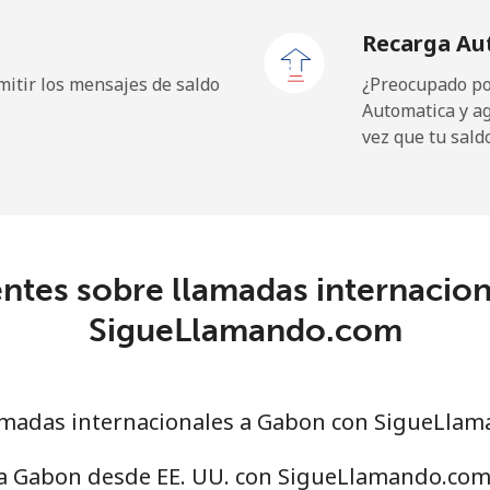
Recarga Au
⁦28.9¢⁩
34 min por ⁦$10⁩
itir los mensajes de saldo
¿Preocupado por
Automatica y a
vez que tu sald
⁦8.9¢⁩
112 min por ⁦$10⁩
⁦19.9¢⁩
50 min por ⁦$10⁩
ntes sobre llamadas internacio
SigueLlamando.com
⁦0.7¢⁩
1428 min por ⁦$10⁩
⁦1.2¢⁩
833 min por ⁦$10⁩
madas internacionales a Gabon con SigueLla
 a Gabon desde EE. UU. con SigueLlamando.com