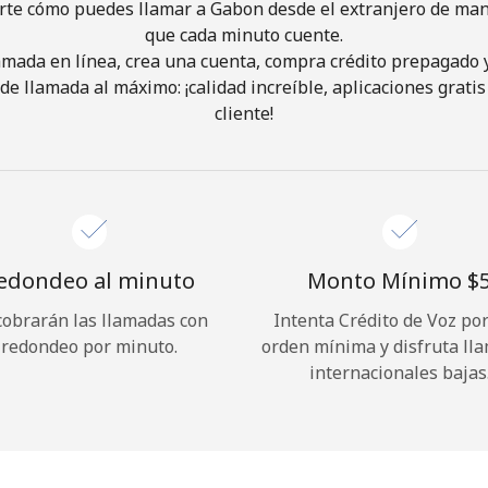
rte cómo puedes llamar a Gabon desde el extranjero de mane
que cada minuto cuente.
¡Hola!
lamada en línea, crea una cuenta, compra crédito prepagado 
de llamada al máximo: ¡calidad increíble, aplicaciones gratis 
cliente!
Inicia sesión o
REGÍSTRATE →
edondeo al minuto
Monto Mínimo ⁦$5
cobrarán las llamadas con
Intenta Crédito de Voz po
¿Olvidaste tu contraseña? →
redondeo por minuto.
orden mínima y disfruta ll
internacionales bajas
Iniciar Sesión