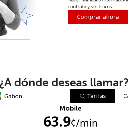
contrato y sin trucos.
o
Comprar ahora
¿A dónde deseas llamar
Tarifas
C
No se ha creado una contraseña
Mobile
63.9
Mínimo 8 caracteres
¢
/min
Una letra mayúscula y una minúscula