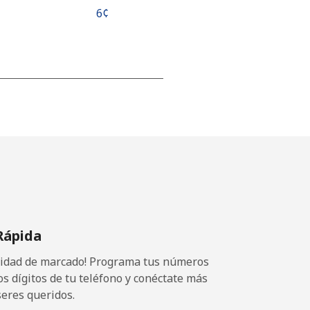
⁦6¢⁩
-
⁦23¢⁩
-
Rápida
⁦15¢⁩
ocidad de marcado! Programa tus números
os dígitos de tu teléfono y conéctate más
seres queridos.
-