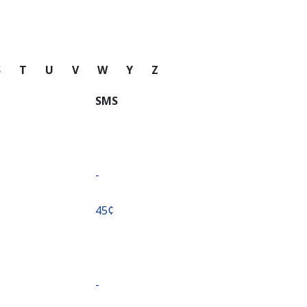
S
T
U
V
W
Y
Z
SMS
-
⁦45¢⁩
-