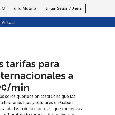
SIM
Tello Mobile
Iniciar Sesión / Únete
Virtual
 tarifas para
nternacionales a
9¢⁩/min
us seres queridos en casa! Consigue las
a teléfonos fijos y celulares en Gabon.
n calidad van de la mano, así que comienza a
les baratas sin cargos adicionales, sin