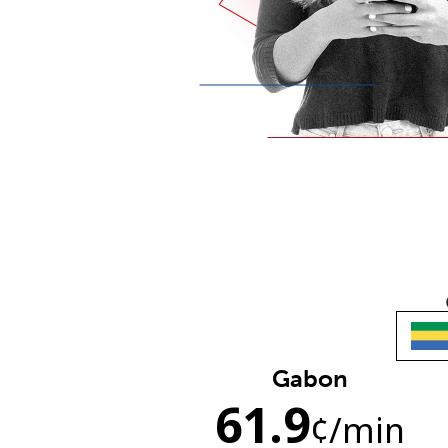
Gabon
61.9
¢
/min