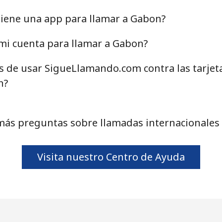
⁦8.9¢⁩
112 min por ⁦$10⁩
iene una app para llamar a Gabon?
⁦10.5¢⁩
95 min por ⁦$10⁩
mi cuenta para llamar a Gabon?
as de usar SigueLlamando.com contra las tarjet
n?
⁦15.9¢⁩
62 min por ⁦$10⁩
⁦31.9¢⁩
31 min por ⁦$10⁩
más preguntas sobre llamadas internacionales
Visita nuestro Centro de Ayuda
⁦16.9¢⁩
59 min por ⁦$10⁩
⁦29.9¢⁩
33 min por ⁦$10⁩