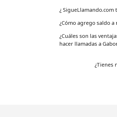
Línea fija
¿ SigueLlamando.com t
Celular
¿Cómo agrego saldo a 
¿Cuáles son las ventaj
Grenada
hacer llamadas a Gabo
Línea fija
Celular
¿Tienes 
Guadeloupe
Línea fija
Celular