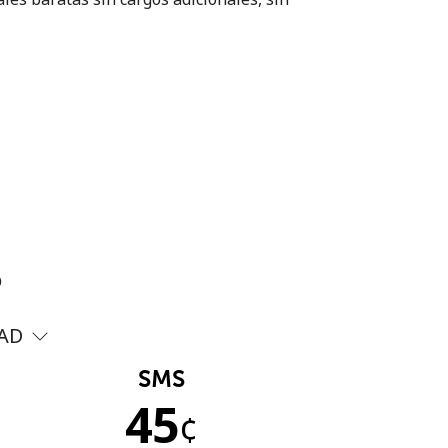
?
AD
SMS
45
¢