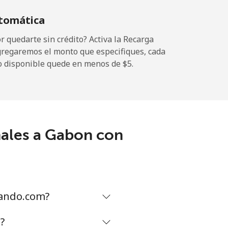
tomática
-
 quedarte sin crédito? Activa la Recarga
gregaremos el monto que especifiques, cada
o disponible quede en menos de ⁦$5⁩.
-
-
nales a Gabon con
-
⁦12¢⁩
mando.com?
?