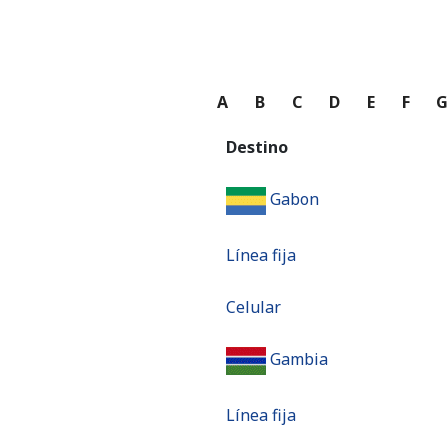
A
B
C
D
E
F
Destino
Gabon
Línea fija
Celular
Gambia
Línea fija