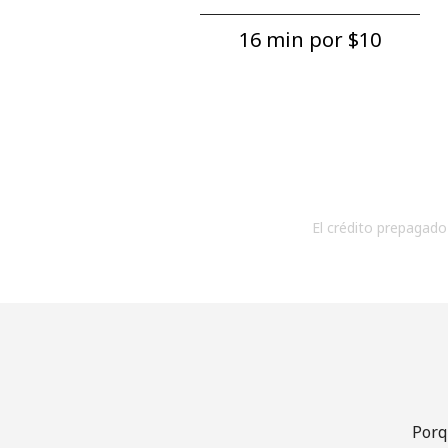
16 min por ⁦$10⁩
El crédito prepagado 
Porq