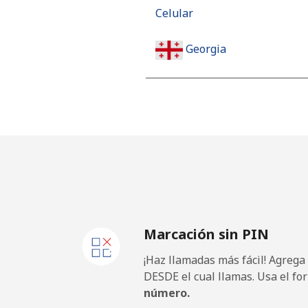
Celular
Georgia
Línea fija
Celular
Germany
Línea fija
Marcación sin PIN
Celular
¡Haz llamadas más fácil! Agrega
Ghana
DESDE el cual llamas. Usa el fo
número.
Línea fija