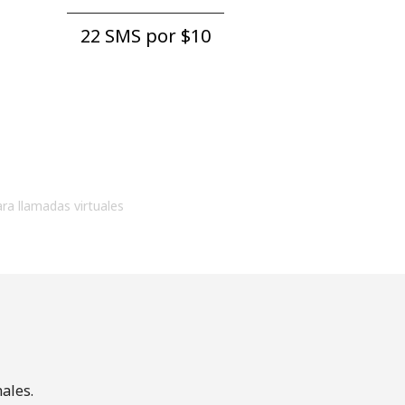
22 SMS por ⁦$10⁩
ara llamadas virtuales
ales.