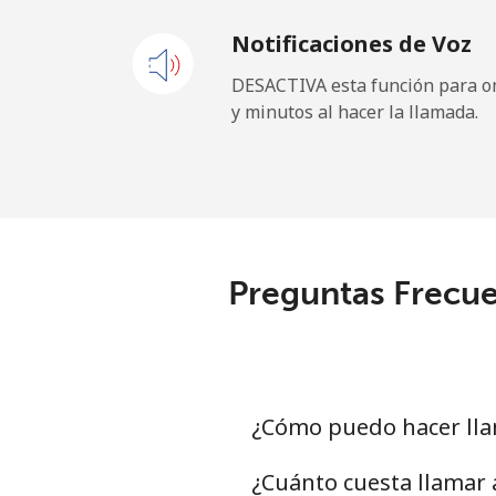
Notificaciones de Voz
Celular
DESACTIVA esta función para om
y minutos al hacer la llamada.
Gibraltar
Línea fija
Celular
Preguntas Frecue
Greece
Línea fija
Celular
¿Cómo puedo hacer lla
Greenland
¿Cuánto cuesta llamar