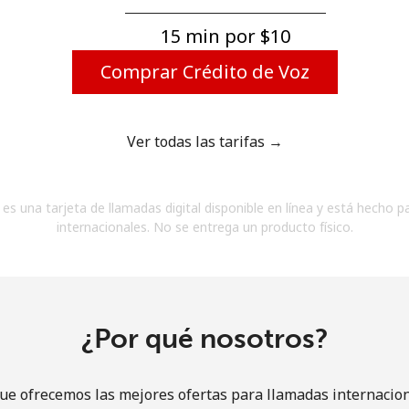
Un número
Un caracter especial
15 min por ⁦$10⁩
Comprar Crédito de Voz
Ver todas las tarifas →
Mantente en contacto para recibir nuestras mejores
es una tarjeta de llamadas digital disponible en línea y está hecho p
ofertas.
internacionales. No se entrega un producto físico.
Al abrir una cuenta en este sitio web, estoy de
acuerdo con estos
Términos y condiciones.
Únete
¿Por qué nosotros?
ue ofrecemos las mejores ofertas para llamadas internacion