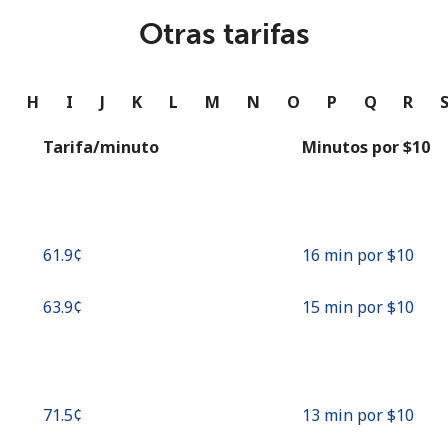
o
Otras tarifas
Continuar con
G
H
I
J
K
L
M
N
O
P
Q
R
Tarifa/minuto
Minutos por ⁦$10⁩
⁦61.9¢⁩
16 min por ⁦$10⁩
⁦63.9¢⁩
15 min por ⁦$10⁩
⁦71.5¢⁩
13 min por ⁦$10⁩