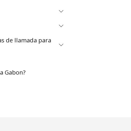
-
⁦8¢⁩
as de llamada para
-
⁦13¢⁩
 a Gabon?
-
-