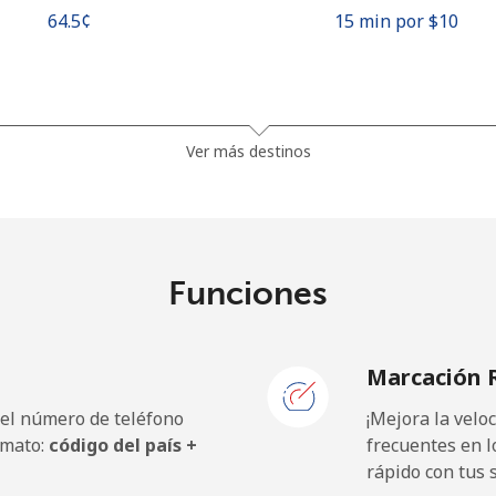
⁦64.5¢⁩
15 min por ⁦$10⁩
⁦33.5¢⁩
29 min por ⁦$10⁩
Ver más destinos
⁦40.5¢⁩
24 min por ⁦$10⁩
Funciones
⁦0.7¢⁩
1428 min por ⁦$10⁩
Marcación 
⁦1.1¢⁩
909 min por ⁦$10⁩
 el número de teléfono
¡Mejora la vel
rmato:
código del país +
frecuentes en l
rápido con tus 
⁦38.9¢⁩
25 min por ⁦$10⁩