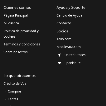
Quiénes somos
Ayuda y Soporte
Celular
⁦38.5¢⁩
25 min por
⁦8¢⁩
⁦$10⁩
Página Principal
Centro de Ayuda
Mi cuenta
Contacto
Mobile -
⁦27.5¢⁩
36 min por
⁦8¢⁩
Digicel
⁦$10⁩
Política de privacidad y
Socios
cookies
Tello.com
Términos y Condiciones
MobileSIM.com
Sobre nosotros
United States
Spanish
Lo que ofrecemos
Crédito de Voz
Comprar
Tarifas