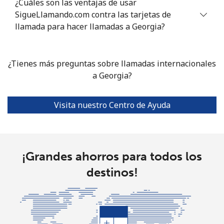
¿Cuáles son las ventajas de usar
Línea fija
⁦8.9¢⁩
112 min por
-
SigueLlamando.com contra las tarjetas de
⁦$10⁩
llamada para hacer llamadas a Georgia?
Celular
⁦10.5¢⁩
95 min por
⁦8¢⁩
⁦$10⁩
¿Tienes más preguntas sobre llamadas internacionales
a Georgia?
Grenada
Línea fija
⁦15.9¢⁩
62 min por
-
Visita nuestro Centro de Ayuda
⁦$10⁩
Celular
⁦31.9¢⁩
31 min por
⁦13¢⁩
⁦$10⁩
¡Grandes ahorros para todos los
destinos!
Guadeloupe
Línea fija
⁦16.9¢⁩
59 min por
-
⁦$10⁩