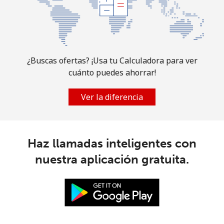
Celular
⁦29.9¢⁩
33 min por
-
⁦$10⁩
Guam
¿Buscas ofertas? ¡Usa tu Calculadora para ver
cuánto puedes ahorrar!
All country
⁦3.5¢⁩
285 min por
⁦12¢⁩
⁦$10⁩
Ver la diferencia
Guatemala
Línea fija
⁦18.9¢⁩
52 min por
-
Haz llamadas inteligentes con
⁦$10⁩
nuestra aplicación gratuita.
Celular
⁦20.9¢⁩
47 min por
⁦15¢⁩
⁦$10⁩
Guinea