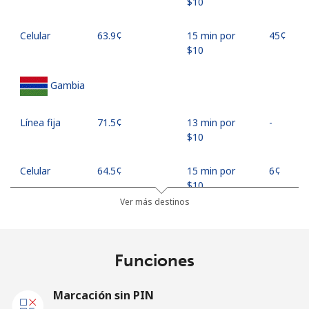
⁦$10⁩
Celular
⁦63.9¢⁩
15 min por
⁦45¢⁩
⁦$10⁩
Gambia
Línea fija
⁦71.5¢⁩
13 min por
-
⁦$10⁩
Celular
⁦64.5¢⁩
15 min por
⁦6¢⁩
⁦$10⁩
Ver más destinos
Georgia
Funciones
Línea fija
⁦33.5¢⁩
29 min por
-
⁦$10⁩
Marcación sin PIN
Celular
⁦40.5¢⁩
24 min por
⁦23¢⁩