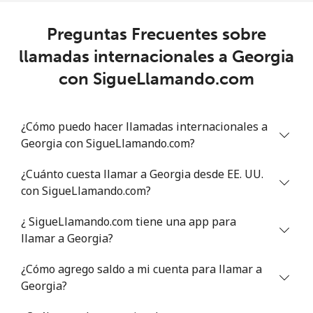
Gibraltar
Preguntas Frecuentes sobre
Línea fija
⁦8.9¢⁩
112 min por
-
llamadas internacionales a Georgia
⁦$10⁩
con SigueLlamando.com
Celular
⁦19.9¢⁩
50 min por
-
⁦$10⁩
¿Cómo puedo hacer llamadas internacionales a
Georgia con SigueLlamando.com?
Greece
¿Cuánto cuesta llamar a Georgia desde EE. UU.
Línea fija
⁦0.7¢⁩
1428 min por
-
con SigueLlamando.com?
⁦$10⁩
¿ SigueLlamando.com tiene una app para
Celular
⁦1.2¢⁩
833 min por
⁦12¢⁩
llamar a Georgia?
⁦$10⁩
¿Cómo agrego saldo a mi cuenta para llamar a
Greenland
Georgia?