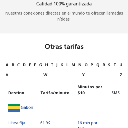
Calidad 100% garantizada
Nuestras conexiones directas en el mundo te ofrecen llamadas
nítidas.
Otras tarifas
A
B
C
D
E
F
G
H
I
J
K
L
M
N
O
P
Q
R
S
T
U
V
W
Y
Z
Minutos por
Destino
Tarifa/minuto
⁦$10⁩
SMS
Gabon
Línea fija
⁦61.9¢⁩
16 min por
-