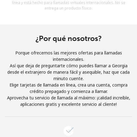
línea y está hecho para llamadas virtuales internacionales. No se
Al abrir una cuenta en este sitio web, estoy de acuerdo con
entrega un producto físico.
estos
Términos y condiciones.
Únete
¿Por qué nosotros?
Porque ofrecemos las mejores ofertas para llamadas
internacionales.
¡Hola!
Así que deja de preguntarte cómo puedes llamar a Georgia
desde el extranjero de manera fácil y asequible, haz que cada
minuto cuente.
Inicia sesión o
REGÍSTRATE →
Elige tarjetas de llamada en línea, crea una cuenta, compra
crédito prepagado y comienza a llamar.
Aprovecha tu servicio de llamada al máximo: ¡calidad increíble,
aplicaciones gratis y excelente servicio al cliente!
¿Olvidaste tu contraseña? →