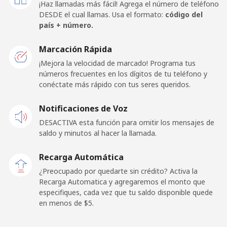
¡Haz llamadas más fácil! Agrega el número de teléfono
⁦$10⁩
DESDE el cual llamas. Usa el formato:
código del
país + número.
Germany
Marcación Rápida
Línea fija
⁦0.7¢⁩
1428 min por
-
¡Mejora la velocidad de marcado! Programa tus
⁦$10⁩
números frecuentes en los dígitos de tu teléfono y
conéctate más rápido con tus seres queridos.
Celular
⁦1.1¢⁩
909 min por
⁦15¢⁩
Notificaciones de Voz
⁦$10⁩
DESACTIVA esta función para omitir los mensajes de
saldo y minutos al hacer la llamada.
Ghana
Recarga Automática
Línea fija
⁦38.9¢⁩
25 min por
-
¿Preocupado por quedarte sin crédito? Activa la
⁦$10⁩
Recarga Automatica y agregaremos el monto que
especifiques, cada vez que tu saldo disponible quede
Celular
⁦28.9¢⁩
34 min por
-
en menos de ⁦$5⁩.
⁦$10⁩