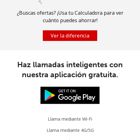
Guam
¿Buscas ofertas? ¡Usa tu Calculadora para ver
cuánto puedes ahorrar!
All country
⁦2.5¢⁩
400 min por
⁦7¢⁩
⁦€10⁩
Ver la diferencia
Guatemala
Línea fija
⁦11.9¢⁩
84 min por
-
Haz llamadas inteligentes con
⁦€10⁩
nuestra aplicación gratuita.
Celular
⁦13.5¢⁩
74 min por
⁦10¢⁩
⁦€10⁩
Guinea
Llama mediante Wi-Fi
Línea fija
⁦44.5¢⁩
22 min por
-
⁦€10⁩
Llama mediante 4G/5G