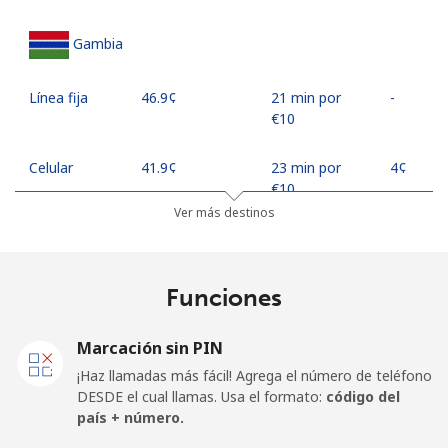
Gambia
Línea fija
⁦46.9¢⁩
21 min por
-
⁦€10⁩
Celular
⁦41.9¢⁩
23 min por
⁦4¢⁩
⁦€10⁩
Ver más destinos
Georgia
Funciones
Línea fija
⁦21.5¢⁩
46 min por
-
⁦€10⁩
Marcación sin PIN
Celular
⁦26.5¢⁩
37 min por
⁦14¢⁩
¡Haz llamadas más fácil! Agrega el número de teléfono
⁦€10⁩
DESDE el cual llamas. Usa el formato:
código del
país + número.
Germany