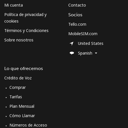
Mi cuenta
Contacto
Mobile -
⁦16.5¢⁩
60 min por
⁦5¢⁩
Digicel
⁦€10⁩
Política de privacidad y
Socios
cookies
Tello.com
Términos y Condiciones
MobileSIM.com
Sobre nosotros
United States
Spanish
Lo que ofrecemos
Crédito de Voz
Comprar
Tarifas
Plan Mensual
Cómo Llamar
Números de Acceso