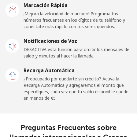
Marcación Rápida
Línea fija
⁦0.6¢⁩
1666 min por
-
¡Mejora la velocidad de marcado! Programa tus
⁦€10⁩
números frecuentes en los dígitos de tu teléfono y
conéctate más rápido con tus seres queridos.
Celular
⁦0.8¢⁩
1250 min por
⁦10¢⁩
Notificaciones de Voz
⁦€10⁩
DESACTIVA esta función para omitir los mensajes de
saldo y minutos al hacer la llamada.
Ghana
Recarga Automática
Línea fija
⁦22.9¢⁩
43 min por
-
¿Preocupado por quedarte sin crédito? Activa la
⁦€10⁩
Recarga Automatica y agregaremos el monto que
especifiques, cada vez que tu saldo disponible quede
Celular
⁦18.5¢⁩
54 min por
-
en menos de ⁦€5⁩.
⁦€10⁩
Gibraltar
Preguntas Frecuentes sobre
Línea fija
⁦6.1¢⁩
163 min por
-