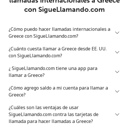
llamadas internacionales a Greece
⁦€10⁩
con SigueLlamando.com
Celular
⁦12.9¢⁩
77 min por
-
⁦€10⁩
¿Cómo puedo hacer llamadas internacionales a
Greece con SigueLlamando.com?
Greece
¿Cuánto cuesta llamar a Greece desde EE. UU.
Línea fija
⁦0.6¢⁩
1666 min por
-
con SigueLlamando.com?
⁦€10⁩
¿ SigueLlamando.com tiene una app para
Celular
⁦0.8¢⁩
1250 min por
⁦7¢⁩
llamar a Greece?
⁦€10⁩
¿Cómo agrego saldo a mi cuenta para llamar a
Greenland
Greece?
¿Cuáles son las ventajas de usar
Línea fija
⁦6.3¢⁩
158 min por
-
SigueLlamando.com contra las tarjetas de
⁦€10⁩
llamada para hacer llamadas a Greece?
Celular
⁦6.9¢⁩
144 min por
⁦5¢⁩