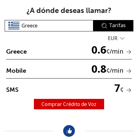
¿A dónde deseas llamar?
Tarifas
EUR
0.6
No se ha creado una contraseña
¢
/min
Greece
Mínimo 8 caracteres
0.8
Una letra mayúscula y una minúscula
¢
/min
Mobile
Un número
Un caracter especial
7
¢
SMS
Comprar Crédito de Voz
Mantente en contacto para recibir nuestras mejores
ofertas.