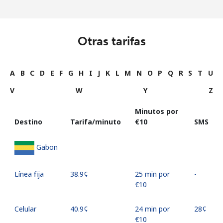
Otras tarifas
A
B
C
D
E
F
G
H
I
J
K
L
M
N
O
P
Q
R
S
T
U
V
W
Y
Z
Minutos por
Destino
Tarifa/minuto
⁦€10⁩
SMS
Gabon
Línea fija
⁦38.9¢⁩
25 min por
-
⁦€10⁩
Celular
⁦40.9¢⁩
24 min por
⁦28¢⁩
⁦€10⁩