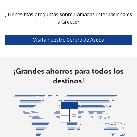
⁦€10⁩
¿Tienes más preguntas sobre llamadas internacionales
a Greece?
Grenada
Línea fija
⁦10.5¢⁩
95 min por
-
Visita nuestro Centro de Ayuda
⁦€10⁩
Celular
⁦19.9¢⁩
50 min por
⁦8¢⁩
⁦€10⁩
¡Grandes ahorros para todos los
destinos!
Guadeloupe
Línea fija
⁦10.9¢⁩
91 min por
-
⁦€10⁩
Celular
⁦18.9¢⁩
52 min por
-
⁦€10⁩