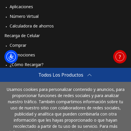
Aplicaciones
Número Virtual
Calculadora de ahorros
Recarga de Celular
Comprar
Promociones
¿Cómo Recargar?
Travel eSIM
Todos Los Productos
Comprar
Usamos cookies para personalizar contenido y anuncios, para
Cómo funciona
proporcionar funciones de redes sociales y para analizar
nuestro tráfico. También compartimos información sobre tu
uso de nuestro sitio con colaboradores de redes sociales,
publicidad y analítica que pueden combinarla con otra
Paga con
información que les hayas proporcionado o que hayan
recolectado a partir de tu uso de su servicio. Para más