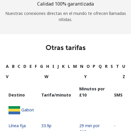
Calidad 100% garantizada
Nuestras conexiones directas en el mundo te ofrecen llamadas
nítidas.
Otras tarifas
A
B
C
D
E
F
G
H
I
J
K
L
M
N
O
P
Q
R
S
T
U
V
W
Y
Z
Minutos por
Destino
Tarifa/minuto
⁦£10⁩
SMS
Gabon
Línea fija
⁦33.9p⁩
29 min por
-