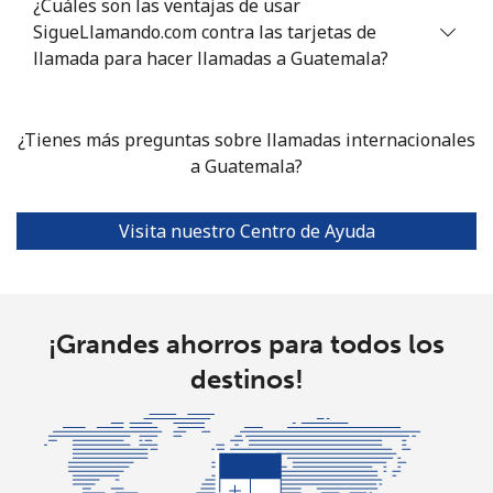
¿Cuáles son las ventajas de usar
Línea fija
⁦5.7p⁩
175 min por
-
SigueLlamando.com contra las tarjetas de
⁦£10⁩
llamada para hacer llamadas a Guatemala?
Celular
⁦6.3p⁩
158 min por
⁦4p⁩
⁦£10⁩
¿Tienes más preguntas sobre llamadas internacionales
a Guatemala?
Grenada
Línea fija
⁦8.9p⁩
112 min por
-
Visita nuestro Centro de Ayuda
⁦£10⁩
Celular
⁦17.5p⁩
57 min por
⁦7p⁩
⁦£10⁩
¡Grandes ahorros para todos los
destinos!
Guadeloupe
Línea fija
⁦9.5p⁩
105 min por
-
⁦£10⁩