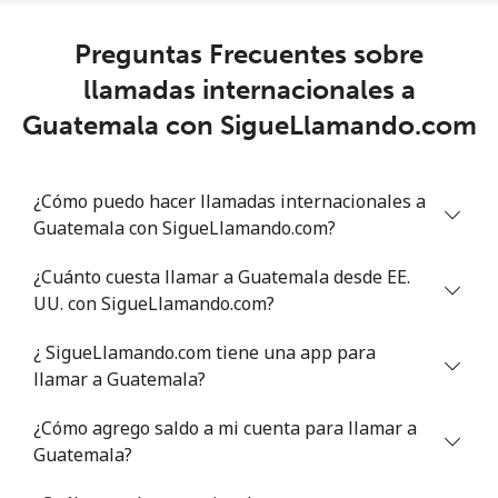
Gibraltar
Preguntas Frecuentes sobre
Línea fija
⁦5.3p⁩
188 min por
-
llamadas internacionales a
⁦£10⁩
Guatemala con SigueLlamando.com
Celular
⁦11.9p⁩
84 min por
-
⁦£10⁩
¿Cómo puedo hacer llamadas internacionales a
Guatemala con SigueLlamando.com?
Greece
¿Cuánto cuesta llamar a Guatemala desde EE.
Línea fija
⁦0.5p⁩
2000 min por
-
UU. con SigueLlamando.com?
⁦£10⁩
¿ SigueLlamando.com tiene una app para
Celular
⁦0.8p⁩
1250 min por
⁦7p⁩
llamar a Guatemala?
⁦£10⁩
¿Cómo agrego saldo a mi cuenta para llamar a
Greenland
Guatemala?