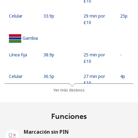
⁦£10⁩
Celular
⁦33.9p⁩
29 min por
⁦25p⁩
⁦£10⁩
Gambia
Línea fija
⁦38.9p⁩
25 min por
-
⁦£10⁩
Celular
⁦36.5p⁩
27 min por
⁦4p⁩
⁦£10⁩
Ver más destinos
Georgia
Funciones
Línea fija
⁦18.9p⁩
52 min por
-
⁦£10⁩
Marcación sin PIN
Celular
⁦22.5p⁩
44 min por
⁦13p⁩