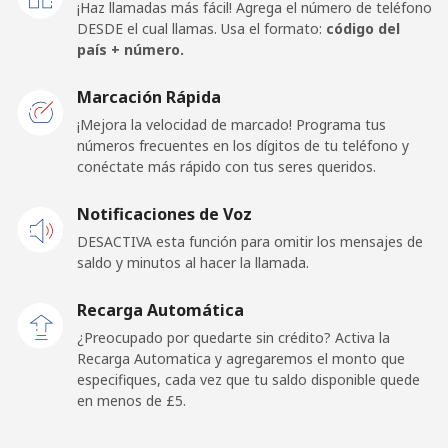
¡Haz llamadas más fácil! Agrega el número de teléfono
⁦£10⁩
DESDE el cual llamas. Usa el formato:
código del
país + número.
Germany
Marcación Rápida
Línea fija
⁦0.5p⁩
2000 min por
-
¡Mejora la velocidad de marcado! Programa tus
⁦£10⁩
números frecuentes en los dígitos de tu teléfono y
conéctate más rápido con tus seres queridos.
Celular
⁦0.7p⁩
1428 min por
⁦9p⁩
Notificaciones de Voz
⁦£10⁩
DESACTIVA esta función para omitir los mensajes de
saldo y minutos al hacer la llamada.
Ghana
Recarga Automática
Línea fija
⁦19.9p⁩
50 min por
-
¿Preocupado por quedarte sin crédito? Activa la
⁦£10⁩
Recarga Automatica y agregaremos el monto que
especifiques, cada vez que tu saldo disponible quede
Celular
⁦15.9p⁩
62 min por
-
en menos de ⁦£5⁩.
⁦£10⁩