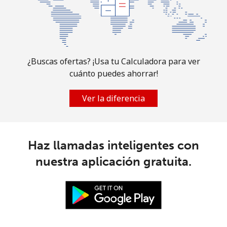
Celular
⁦17.5p⁩
57 min por
-
⁦£10⁩
Guam
¿Buscas ofertas? ¡Usa tu Calculadora para ver
cuánto puedes ahorrar!
All country
⁦2.2p⁩
454 min por
⁦7p⁩
⁦£10⁩
Ver la diferencia
Guatemala
Línea fija
⁦10.9p⁩
91 min por
-
Haz llamadas inteligentes con
⁦£10⁩
nuestra aplicación gratuita.
Celular
⁦11.5p⁩
86 min por
⁦9p⁩
⁦£10⁩
Guinea