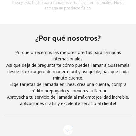
línea y está hecho para llamadas virtuales internacionales. No se
Al abrir una cuenta en este sitio web, estoy de acuerdo con
entrega un producto físico.
estos
Términos y condiciones.
Únete
¿Por qué nosotros?
Porque ofrecemos las mejores ofertas para llamadas
internacionales.
¡Hola!
Así que deja de preguntarte cómo puedes llamar a Guatemala
desde el extranjero de manera fácil y asequible, haz que cada
minuto cuente.
Inicia sesión o
REGÍSTRATE →
Elige tarjetas de llamada en línea, crea una cuenta, compra
crédito prepagado y comienza a llamar.
Aprovecha tu servicio de llamada al máximo: ¡calidad increíble,
aplicaciones gratis y excelente servicio al cliente!
¿Olvidaste tu contraseña? →