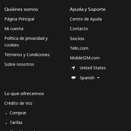
Quiénes somos
Ayuda y Soporte
Celular
⁦20.9p⁩
47 min por
⁦4p⁩
⁦£10⁩
Página Principal
Centro de Ayuda
Mi cuenta
Contacto
Mobile -
⁦14.5p⁩
68 min por
⁦4p⁩
Digicel
⁦£10⁩
Política de privacidad y
Socios
cookies
Tello.com
Términos y Condiciones
MobileSIM.com
Sobre nosotros
United States
Spanish
Lo que ofrecemos
Crédito de Voz
Comprar
Tarifas