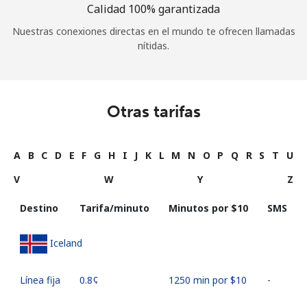
Calidad 100% garantizada
Nuestras conexiones directas en el mundo te ofrecen llamadas
nítidas.
Otras tarifas
A
B
C
D
E
F
G
H
I
J
K
L
M
N
O
P
Q
R
S
T
U
V
W
Y
Z
Destino
Tarifa/minuto
Minutos por ⁦$10⁩
SMS
Iceland
Línea fija
⁦0.8¢⁩
1250 min por ⁦$10⁩
-