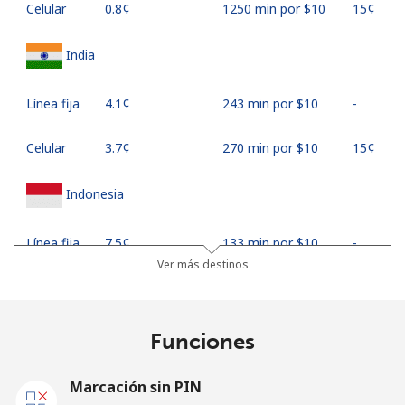
Celular
⁦0.8¢⁩
1250 min por ⁦$10⁩
⁦15¢⁩
India
Línea fija
⁦4.1¢⁩
243 min por ⁦$10⁩
-
Celular
⁦3.7¢⁩
270 min por ⁦$10⁩
⁦15¢⁩
Indonesia
Línea fija
⁦7.5¢⁩
133 min por ⁦$10⁩
-
Ver más destinos
Jakarta
⁦5.1¢⁩
196 min por ⁦$10⁩
-
Celular
⁦6.9¢⁩
144 min por ⁦$10⁩
-
Funciones
Iran
Marcación sin PIN