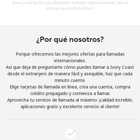
línea y está hecho para llamadas virtuales internacionales. No se
Al abrir una cuenta en este sitio web, estoy de acuerdo con
entrega un producto físico.
estos
Términos y condiciones.
Únete
¿Por qué nosotros?
Porque ofrecemos las mejores ofertas para llamadas
internacionales.
¡Hola!
Así que deja de preguntarte cómo puedes llamar a Ivory Coast
desde el extranjero de manera fácil y asequible, haz que cada
minuto cuente.
Inicia sesión o
REGÍSTRATE →
Elige tarjetas de llamada en línea, crea una cuenta, compra
crédito prepagado y comienza a llamar.
Aprovecha tu servicio de llamada al máximo: ¡calidad increíble,
aplicaciones gratis y excelente servicio al cliente!
¿Olvidaste tu contraseña? →