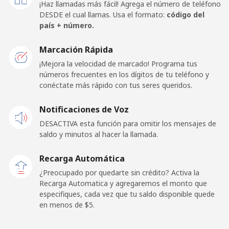
¡Haz llamadas más fácil! Agrega el número de teléfono
Línea fija
⁦26.9¢⁩
37 min por ⁦$10⁩
-
DESDE el cual llamas. Usa el formato:
código del
país + número.
Celular
⁦36.5¢⁩
27 min por ⁦$10⁩
-
Marcación Rápida
Iraq
¡Mejora la velocidad de marcado! Programa tus
números frecuentes en los dígitos de tu teléfono y
conéctate más rápido con tus seres queridos.
Línea fija
⁦27.9¢⁩
35 min por ⁦$10⁩
-
Notificaciones de Voz
Celular
⁦29.9¢⁩
33 min por ⁦$10⁩
-
DESACTIVA esta función para omitir los mensajes de
saldo y minutos al hacer la llamada.
Ireland
Recarga Automática
Línea fija
⁦1.2¢⁩
833 min por ⁦$10⁩
-
¿Preocupado por quedarte sin crédito? Activa la
Recarga Automatica y agregaremos el monto que
especifiques, cada vez que tu saldo disponible quede
Celular
⁦2.2¢⁩
454 min por ⁦$10⁩
-
en menos de ⁦$5⁩.
Israel