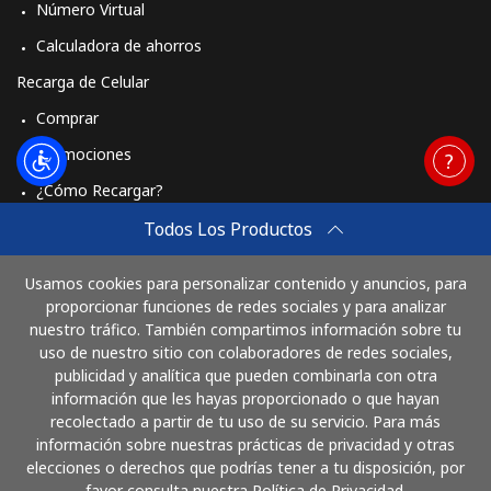
Número Virtual
Calculadora de ahorros
Recarga de Celular
Comprar
Promociones
¿Cómo Recargar?
Travel eSIM
Todos Los Productos
Comprar
Usamos cookies para personalizar contenido y anuncios, para
Cómo funciona
proporcionar funciones de redes sociales y para analizar
nuestro tráfico. También compartimos información sobre tu
uso de nuestro sitio con colaboradores de redes sociales,
publicidad y analítica que pueden combinarla con otra
Paga con
información que les hayas proporcionado o que hayan
recolectado a partir de tu uso de su servicio. Para más
información sobre nuestras prácticas de privacidad y otras
elecciones o derechos que podrías tener a tu disposición, por
favor consulta nuestra Política de Privacidad.