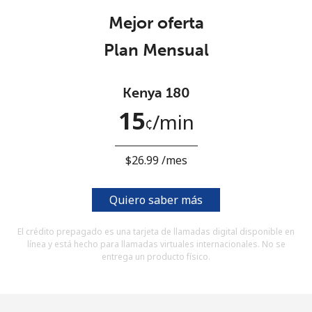
Al abrir una cuenta en este sitio web, estoy de acuerdo con
Mejor oferta
estos
Términos y condiciones.
Plan Mensual
Únete
Kenya 180
15
⁩/min
¢
¡Hola!
⁦$26.99⁩ /mes
Inicia sesión o
REGÍSTRATE →
Quiero saber más
El crédito prepagado es una tarjeta de llamadas digital disponible en
línea y está hecho para llamadas virtuales internacionales. No se
entrega un producto físico.
¿Olvidaste tu contraseña? →