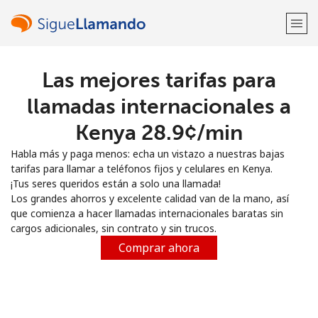
Las mejores tarifas para
¡Bienvenido!
llamadas internacionales a
¿Ya tienes una cuenta?
Inicia sesión →
Kenya ⁦28.9¢⁩/min
Habla más y paga menos: echa un vistazo a nuestras bajas
Regístrate con
tarifas para llamar a teléfonos fijos y celulares en Kenya.
¡Tus seres queridos están a solo una llamada!
Los grandes ahorros y excelente calidad van de la mano, así
que comienza a hacer llamadas internacionales baratas sin
cargos adicionales, sin contrato y sin trucos.
o
Comprar ahora