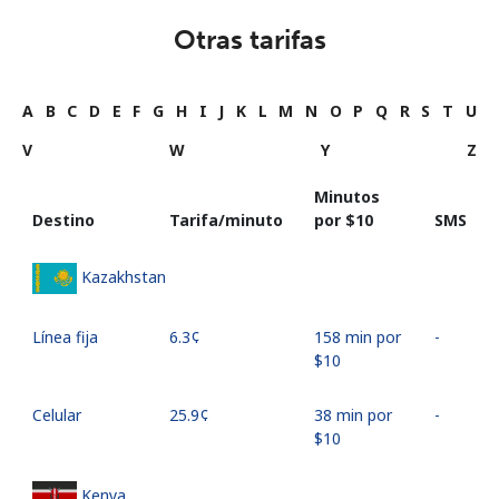
Otras tarifas
A
B
C
D
E
F
G
H
I
J
K
L
M
N
O
P
Q
R
S
T
U
V
W
Y
Z
Minutos
Destino
Tarifa/minuto
por ⁦$10⁩
SMS
Kazakhstan
Línea fija
⁦6.3¢⁩
158 min por
-
⁦$10⁩
Celular
⁦25.9¢⁩
38 min por
-
⁦$10⁩
Kenya