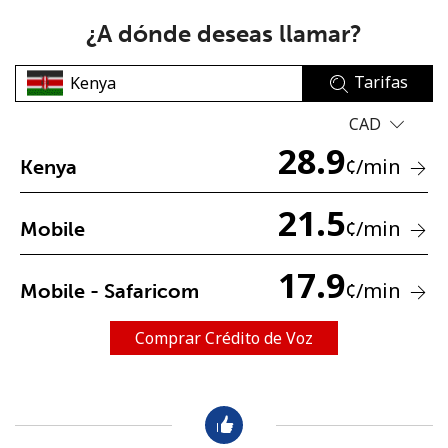
¿A dónde deseas llamar?
Tarifas
CAD
28.9
No se ha creado una contraseña
¢
/min
Kenya
Mínimo 8 caracteres
21.5
Una letra mayúscula y una minúscula
¢
/min
Mobile
Un número
Un caracter especial
17.9
¢
/min
Mobile - Safaricom
Comprar Crédito de Voz
Mantente en contacto para recibir nuestras mejores
ofertas.