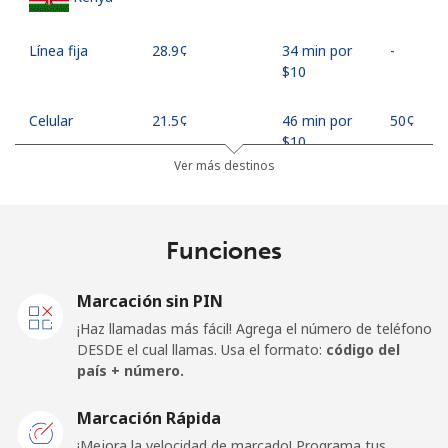
Línea fija
⁦28.9¢⁩
34 min por
-
⁦$10⁩
Celular
⁦21.5¢⁩
46 min por
⁦50¢⁩
⁦$10⁩
Ver más destinos
Mobile -
⁦17.9¢⁩
55 min por
⁦50¢⁩
Safaricom
⁦$10⁩
Funciones
Kiribati
Marcación sin PIN
All country
⁦221.9¢⁩
4 min por
-
¡Haz llamadas más fácil! Agrega el número de teléfono
⁦$10⁩
DESDE el cual llamas. Usa el formato:
código del
país + número.
Kosovo
Marcación Rápida
Línea fija
⁦35.9¢⁩
27 min por
-
¡Mejora la velocidad de marcado! Programa tus