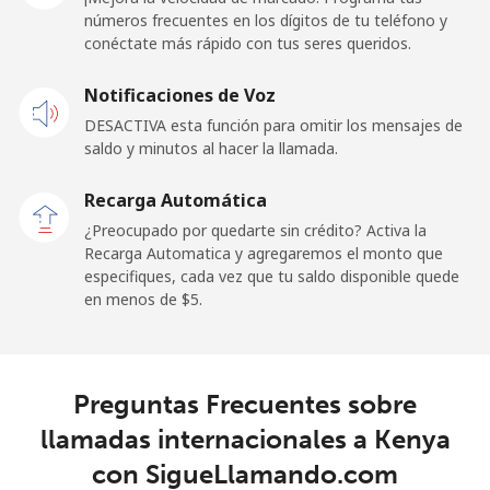
⁦$10⁩
números frecuentes en los dígitos de tu teléfono y
conéctate más rápido con tus seres queridos.
Celular
⁦71.9¢⁩
13 min por
-
Notificaciones de Voz
⁦$10⁩
DESACTIVA esta función para omitir los mensajes de
saldo y minutos al hacer la llamada.
Kuwait
Recarga Automática
Línea fija
⁦6.9¢⁩
144 min por
-
¿Preocupado por quedarte sin crédito? Activa la
⁦$10⁩
Recarga Automatica y agregaremos el monto que
especifiques, cada vez que tu saldo disponible quede
Celular
⁦6.3¢⁩
158 min por
-
en menos de ⁦$5⁩.
⁦$10⁩
Kyrgyzstan
Preguntas Frecuentes sobre
Línea fija
⁦31.5¢⁩
31 min por
-
llamadas internacionales a Kenya
⁦$10⁩
con SigueLlamando.com