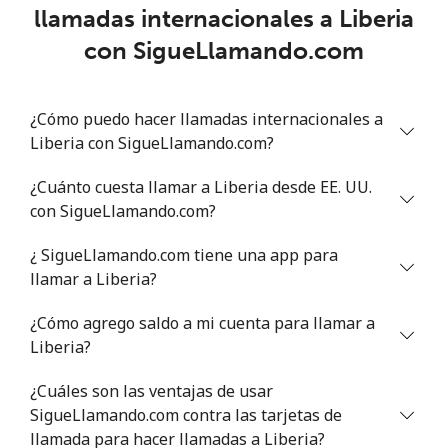
llamadas internacionales a Liberia
Lithuania
con SigueLlamando.com
Línea fija
⁦4.3¢⁩
232 min por ⁦$10⁩
-
¿Cómo puedo hacer llamadas internacionales a
Celular
⁦5.9¢⁩
169 min por ⁦$10⁩
⁦9¢⁩
Liberia con SigueLlamando.com?
Luxembourg
¿Cuánto cuesta llamar a Liberia desde EE. UU.
con SigueLlamando.com?
Línea fija
⁦31.5¢⁩
31 min por ⁦$10⁩
-
¿ SigueLlamando.com tiene una app para
llamar a Liberia?
Celular
⁦27.9¢⁩
35 min por ⁦$10⁩
⁦19¢⁩
¿Cómo agrego saldo a mi cuenta para llamar a
Liberia?
¿Cuáles son las ventajas de usar
SigueLlamando.com contra las tarjetas de
llamada para hacer llamadas a Liberia?