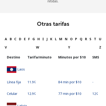
nítidas.
Otras tarifas
A
B
C
D
E
F
G
H
I
J
K
L
M
N
O
P
Q
R
S
T
U
V
W
Y
Z
Destino
Tarifa/minuto
Minutos por ⁦$10⁩
SMS
Laos
Línea fija
⁦11.9¢⁩
84 min por ⁦$10⁩
-
Celular
⁦12.9¢⁩
77 min por ⁦$10⁩
⁦12¢⁩
Latvia