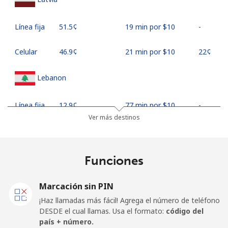
Línea fija
⁦51.5¢⁩
19 min por ⁦$10⁩
-
Celular
⁦46.9¢⁩
21 min por ⁦$10⁩
⁦22¢⁩
Lebanon
Línea fija
⁦12.9¢⁩
77 min por ⁦$10⁩
-
Ver más destinos
Celular
⁦24.5¢⁩
40 min por ⁦$10⁩
-
Lesotho
Funciones
Línea fija
⁦68.5¢⁩
14 min por ⁦$10⁩
-
Marcación sin PIN
¡Haz llamadas más fácil! Agrega el número de teléfono
Celular
⁦67.9¢⁩
14 min por ⁦$10⁩
⁦10¢⁩
DESDE el cual llamas. Usa el formato:
código del
país + número.