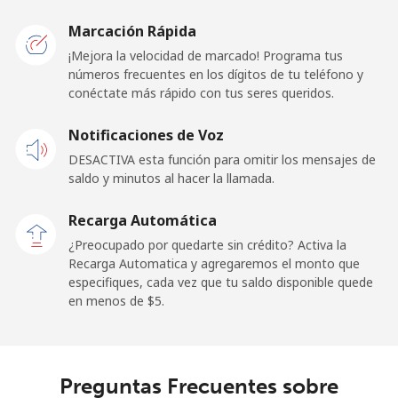
Liberia
Marcación Rápida
¡Mejora la velocidad de marcado! Programa tus
Línea fija
⁦74.9¢⁩
13 min por ⁦$10⁩
-
números frecuentes en los dígitos de tu teléfono y
conéctate más rápido con tus seres queridos.
Celular
⁦50.5¢⁩
19 min por ⁦$10⁩
-
Notificaciones de Voz
Libya
DESACTIVA esta función para omitir los mensajes de
saldo y minutos al hacer la llamada.
Línea fija
⁦39.5¢⁩
25 min por ⁦$10⁩
-
Recarga Automática
Celular
⁦42.9¢⁩
23 min por ⁦$10⁩
-
¿Preocupado por quedarte sin crédito? Activa la
Recarga Automatica y agregaremos el monto que
especifiques, cada vez que tu saldo disponible quede
Liechtenstein
en menos de ⁦$5⁩.
Línea fija
⁦12.9¢⁩
77 min por ⁦$10⁩
-
Celular
⁦12.9¢⁩
77 min por ⁦$10⁩
-
Preguntas Frecuentes sobre