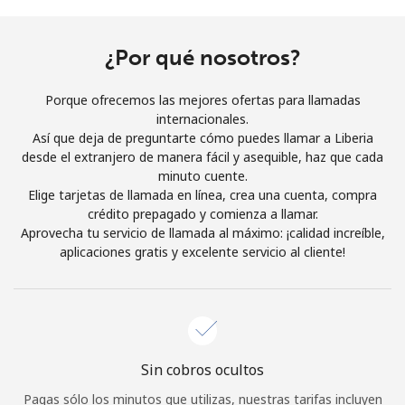
Al abrir una cuenta en este sitio web, estoy de acuerdo con
estos
Términos y condiciones.
¿Por qué nosotros?
Únete
Porque ofrecemos las mejores ofertas para llamadas
internacionales.
Así que deja de preguntarte cómo puedes llamar a Liberia
desde el extranjero de manera fácil y asequible, haz que cada
minuto cuente.
¡Hola!
Elige tarjetas de llamada en línea, crea una cuenta, compra
crédito prepagado y comienza a llamar.
Aprovecha tu servicio de llamada al máximo: ¡calidad increíble,
Inicia sesión o
REGÍSTRATE →
aplicaciones gratis y excelente servicio al cliente!
Sin cobros ocultos
¿Olvidaste tu contraseña? →
Pagas sólo los minutos que utilizas, nuestras tarifas incluyen