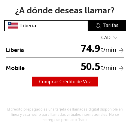
¿A dónde deseas llamar?
Tarifas
CAD
74.9
No se ha creado una contraseña
¢
/min
Liberia
Mínimo 8 caracteres
Una letra mayúscula y una minúscula
50.5
¢
/min
Mobile
Un número
Un caracter especial
Comprar Crédito de Voz
El crédito prepagado es una tarjeta de llamadas digital disponible en
línea y está hecho para llamadas virtuales internacionales. No se
Mantente en contacto para recibir nuestras mejores
entrega un producto físico.
ofertas.