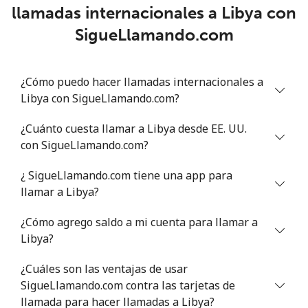
llamadas internacionales a Libya con
Lithuania
SigueLlamando.com
Línea fija
⁦2.9¢⁩
344 min por ⁦€10⁩
-
¿Cómo puedo hacer llamadas internacionales a
Celular
⁦3.9¢⁩
256 min por ⁦€10⁩
⁦6¢⁩
Libya con SigueLlamando.com?
Luxembourg
¿Cuánto cuesta llamar a Libya desde EE. UU.
con SigueLlamando.com?
Línea fija
⁦18.9¢⁩
52 min por ⁦€10⁩
-
¿ SigueLlamando.com tiene una app para
llamar a Libya?
Celular
⁦17.5¢⁩
57 min por ⁦€10⁩
⁦12¢⁩
¿Cómo agrego saldo a mi cuenta para llamar a
Libya?
¿Cuáles son las ventajas de usar
SigueLlamando.com contra las tarjetas de
llamada para hacer llamadas a Libya?