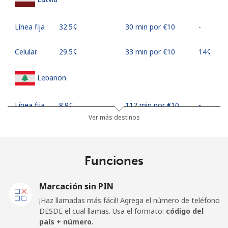
Línea fija
⁦32.5¢⁩
30 min por ⁦€10⁩
-
Celular
⁦29.5¢⁩
33 min por ⁦€10⁩
⁦14¢⁩
Lebanon
Línea fija
⁦8.9¢⁩
112 min por ⁦€10⁩
-
Ver más destinos
Celular
⁦14.9¢⁩
67 min por ⁦€10⁩
-
Lesotho
Funciones
Línea fija
⁦43.5¢⁩
22 min por ⁦€10⁩
-
Marcación sin PIN
¡Haz llamadas más fácil! Agrega el número de teléfono
Celular
⁦42.9¢⁩
23 min por ⁦€10⁩
⁦7¢⁩
DESDE el cual llamas. Usa el formato:
código del
país + número.