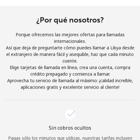
Al abrir una cuenta en este sitio web, estoy de acuerdo con
estos
Términos y condiciones.
¿Por qué nosotros?
Únete
Porque ofrecemos las mejores ofertas para llamadas
internacionales.
Así que deja de preguntarte cómo puedes llamar a Libya desde
el extranjero de manera fácil y asequible, haz que cada minuto
cuente.
¡Hola!
Elige tarjetas de llamada en línea, crea una cuenta, compra
crédito prepagado y comienza a llamar.
Aprovecha tu servicio de llamada al máximo: ¡calidad increíble,
Inicia sesión o
REGÍSTRATE →
aplicaciones gratis y excelente servicio al cliente!
Sin cobros ocultos
¿Olvidaste tu contraseña? →
Pagas sólo los minutos que utilizas, nuestras tarifas incluyen