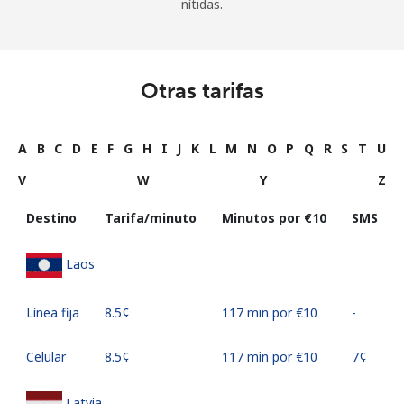
nítidas.
Otras tarifas
A
B
C
D
E
F
G
H
I
J
K
L
M
N
O
P
Q
R
S
T
U
V
W
Y
Z
Destino
Tarifa/minuto
Minutos por ⁦€10⁩
SMS
Laos
Línea fija
⁦8.5¢⁩
117 min por ⁦€10⁩
-
Celular
⁦8.5¢⁩
117 min por ⁦€10⁩
⁦7¢⁩
Latvia