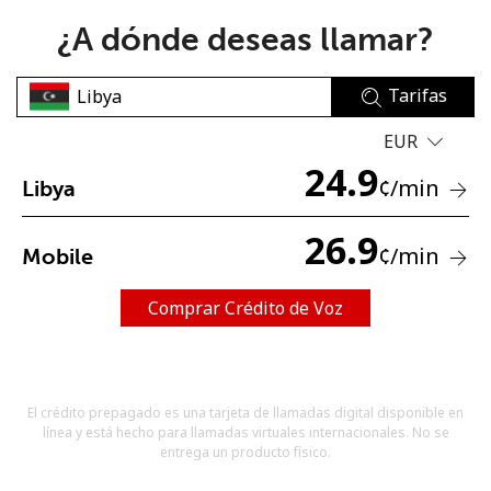
¿A dónde deseas llamar?
Tarifas
EUR
24.9
No se ha creado una contraseña
¢
/min
Libya
Mínimo 8 caracteres
Una letra mayúscula y una minúscula
26.9
¢
/min
Mobile
Un número
Un caracter especial
Comprar Crédito de Voz
El crédito prepagado es una tarjeta de llamadas digital disponible en
línea y está hecho para llamadas virtuales internacionales. No se
Mantente en contacto para recibir nuestras mejores
entrega un producto físico.
ofertas.