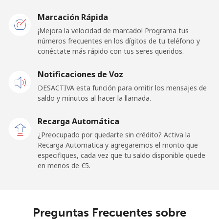
Liberia
Marcación Rápida
¡Mejora la velocidad de marcado! Programa tus
Línea fija
⁦47.5¢⁩
21 min por ⁦€10⁩
-
números frecuentes en los dígitos de tu teléfono y
conéctate más rápido con tus seres queridos.
Celular
⁦32.9¢⁩
30 min por ⁦€10⁩
-
Notificaciones de Voz
Libya
DESACTIVA esta función para omitir los mensajes de
saldo y minutos al hacer la llamada.
Línea fija
⁦24.9¢⁩
40 min por ⁦€10⁩
-
Recarga Automática
Celular
⁦26.9¢⁩
37 min por ⁦€10⁩
-
¿Preocupado por quedarte sin crédito? Activa la
Recarga Automatica y agregaremos el monto que
especifiques, cada vez que tu saldo disponible quede
Liechtenstein
en menos de ⁦€5⁩.
Línea fija
⁦8.5¢⁩
117 min por ⁦€10⁩
-
Celular
⁦8.5¢⁩
117 min por ⁦€10⁩
-
Preguntas Frecuentes sobre