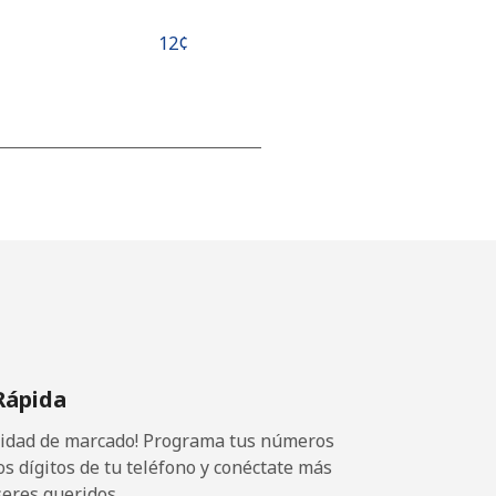
⁦12¢⁩
-
-
-
Rápida
-
ocidad de marcado! Programa tus números
os dígitos de tu teléfono y conéctate más
seres queridos.