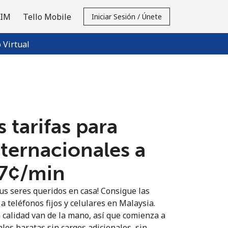
SIM
Tello Mobile
Iniciar Sesión / Únete
Virtual
 tarifas para
nternacionales a
.7¢⁩/min
us seres queridos en casa! Consigue las
a teléfonos fijos y celulares en Malaysia.
n calidad van de la mano, así que comienza a
les baratas sin cargos adicionales, sin