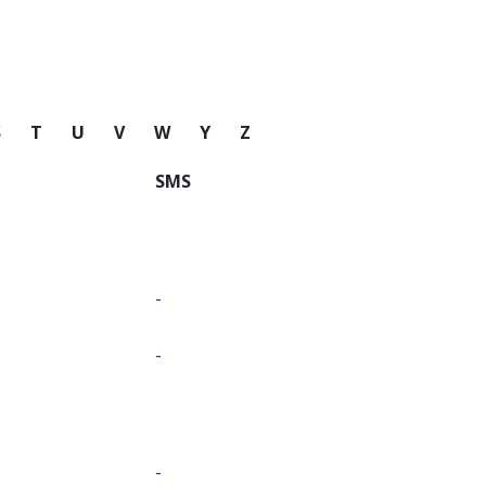
S
T
U
V
W
Y
Z
SMS
-
-
-