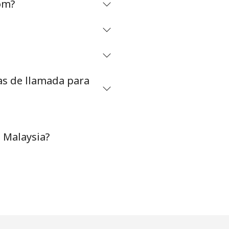
om?
-
⁦7¢⁩
as de llamada para
-
 Malaysia?
-
-