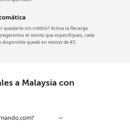
-
tomática
-
 quedarte sin crédito? Activa la Recarga
gregaremos el monto que especifiques, cada
o disponible quede en menos de ⁦€5⁩.
-
-
les a Malaysia con
-
⁦16¢⁩
lamando.com?