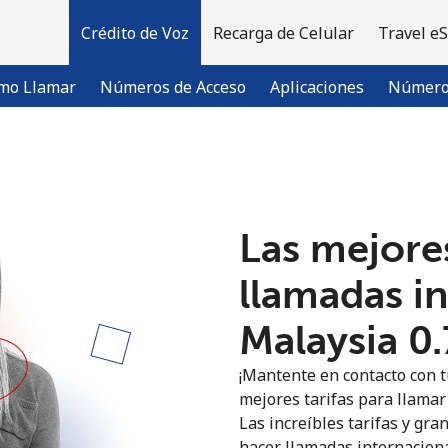
Crédito de Voz
Recarga de Celular
Travel e
mo Llamar
Números de Acceso
Aplicaciones
Número 
¡Bienvenido!
Las mejores
¿Ya tienes una cuenta?
Inicia sesión →
llamadas i
Regístrate con
Malaysia ⁦0
¡Mantente en contacto con t
mejores tarifas para llamar 
Las increíbles tarifas y gra
hacer llamadas internaciona