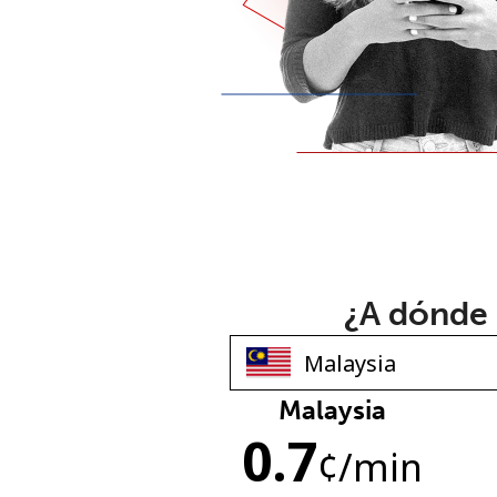
¿A dónde 
Malaysia
0.7
¢
/min