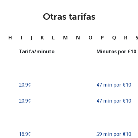
o
Otras tarifas
Continuar con
G
H
I
J
K
L
M
N
O
P
Q
R
Tarifa/minuto
Minutos por ⁦€10⁩
⁦20.9¢⁩
47 min por ⁦€10⁩
⁦20.9¢⁩
47 min por ⁦€10⁩
⁦16.9¢⁩
59 min por ⁦€10⁩