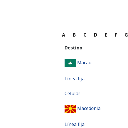
A
B
C
D
E
F
Destino
Macau
Línea fija
Celular
Macedonia
Línea fija