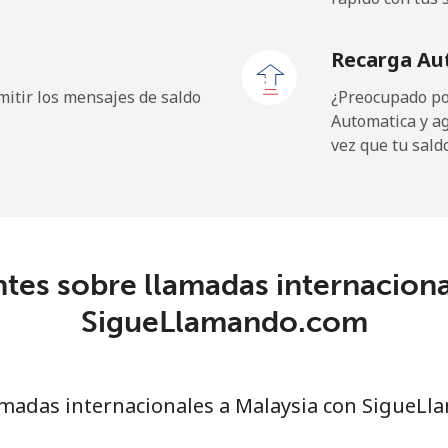
⁦0.7¢⁩
1428 min por ⁦€10⁩
Recarga Au
⁦0.9¢⁩
1111 min por ⁦€10⁩
itir los mensajes de saldo
¿Preocupado por
Automatica y a
vez que tu sald
⁦74.9¢⁩
13 min por ⁦€10⁩
⁦76.5¢⁩
13 min por ⁦€10⁩
tes sobre llamadas internaciona
SigueLlamando.com
⁦34.9¢⁩
28 min por ⁦€10⁩
⁦41.5¢⁩
24 min por ⁦€10⁩
madas internacionales a Malaysia con SigueL