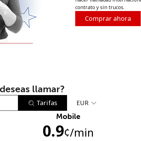
contrato y sin trucos.
o
Comprar ahora
deseas llamar?
Tarifas
EUR
Mobile
No se ha creado una contraseña
0.9
Mínimo 8 caracteres
¢
/min
Una letra mayúscula y una minúscula