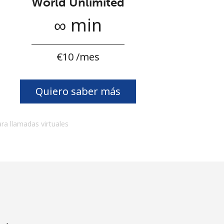
World Unlimited
∞ min
⁦€10⁩ /mes
Quiero saber más
ara llamadas virtuales