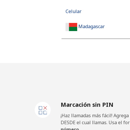
Celular
Madagascar
Línea fija
Celular
Malawi
Línea fija
Marcación sin PIN
Celular
¡Haz llamadas más fácil! Agrega
Malaysia
DESDE el cual llamas. Usa el fo
número.