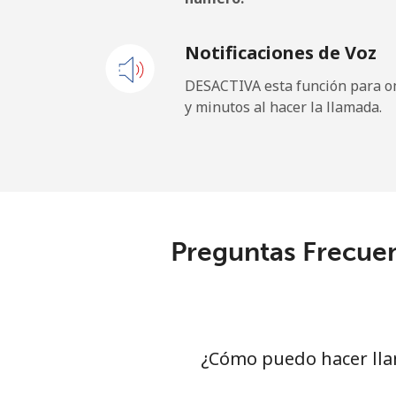
Línea fija
Notificaciones de Voz
Celular
DESACTIVA esta función para om
y minutos al hacer la llamada.
Maldives
Línea fija
Celular
Preguntas Frecuen
Mali
Línea fija
Celular
¿Cómo puedo hacer lla
Malta