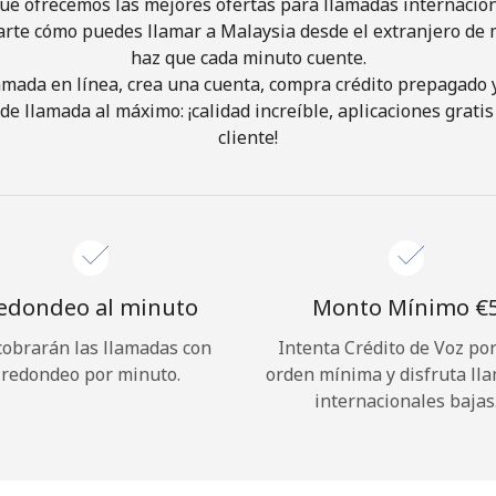
ue ofrecemos las mejores ofertas para llamadas internacion
arte cómo puedes llamar a Malaysia desde el extranjero de m
haz que cada minuto cuente.
¡Hola!
lamada en línea, crea una cuenta, compra crédito prepagado 
de llamada al máximo: ¡calidad increíble, aplicaciones gratis 
Inicia sesión o
REGÍSTRATE →
cliente!
edondeo al minuto
Monto Mínimo ⁦€5
cobrarán las llamadas con
Intenta Crédito de Voz po
¿Olvidaste tu contraseña? →
redondeo por minuto.
orden mínima y disfruta ll
internacionales bajas
Iniciar Sesión