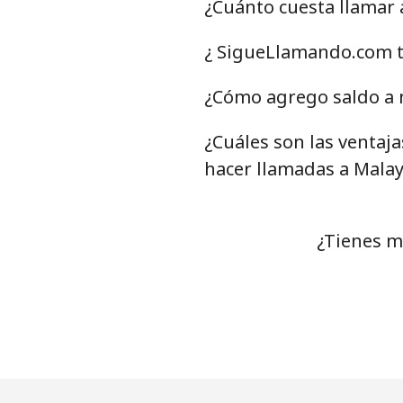
¿Cuánto cuesta llamar
Línea fija
¿ SigueLlamando.com t
Celular
¿Cómo agrego saldo a m
¿Cuáles son las ventaj
Mariana Islands
hacer llamadas a Malay
All country
Marshall Islands
¿Tienes m
Línea fija
Celular
Martinique