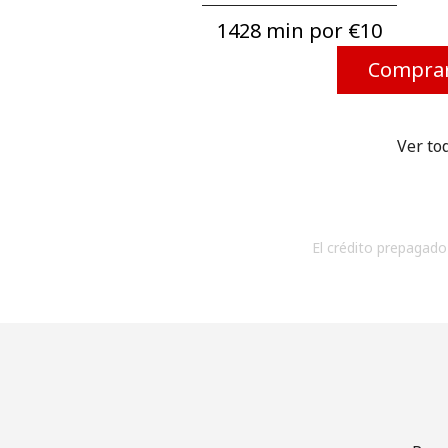
1428 min por ⁦€10⁩
Comprar
Ver to
El crédito prepagado 