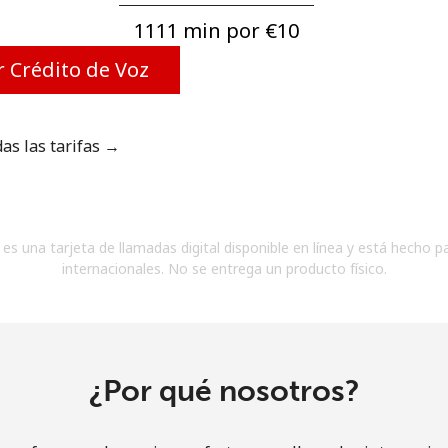
Un número
1111 min por ⁦€10⁩
Un caracter especial
 Crédito de Voz
das las tarifas →
Mantente en contacto para recibir nuestras mejores
ofertas.
es una tarjeta de llamadas digital disponible en línea y está hecho p
Al abrir una cuenta en este sitio web, estoy de
internacionales. No se entrega un producto físico.
acuerdo con estos
Términos y condiciones.
Únete
¿Por qué nosotros?