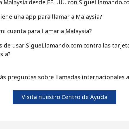
 a Malaysia desde EE. UU. con SigueLlamando.c
⁦26.9¢⁩
37 min por ⁦€10⁩
iene una app para llamar a Malaysia?
⁦40.9¢⁩
24 min por ⁦€10⁩
i cuenta para llamar a Malaysia?
as de usar SigueLlamando.com contra las tarjet
sia?
⁦6.5¢⁩
153 min por ⁦€10⁩
ás preguntas sobre llamadas internacionales a
⁦22.5¢⁩
44 min por ⁦€10⁩
Visita nuestro Centro de Ayuda
⁦22.5¢⁩
44 min por ⁦€10⁩