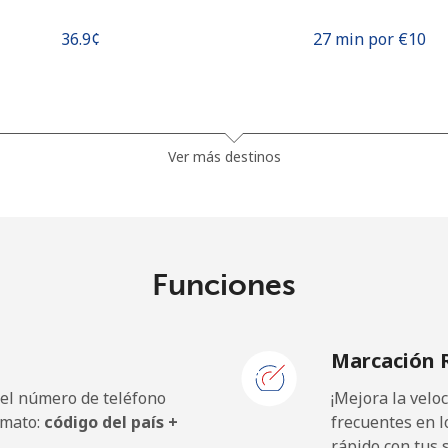
⁦36.9¢⁩
27 min por ⁦€10⁩
⁦57.5¢⁩
17 min por ⁦€10⁩
Ver más destinos
⁦59.9¢⁩
16 min por ⁦€10⁩
Funciones
⁦40.5¢⁩
24 min por ⁦€10⁩
Marcación 
⁦41.5¢⁩
24 min por ⁦€10⁩
 el número de teléfono
¡Mejora la vel
rmato:
código del país +
frecuentes en l
rápido con tus 