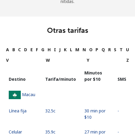
nítidas.
Otras tarifas
A
B
C
D
E
F
G
H
I
J
K
L
M
N
O
P
Q
R
S
T
U
V
W
Y
Z
Minutos
Destino
Tarifa/minuto
por ⁦$10⁩
SMS
Macau
Línea fija
⁦32.5c⁩
30 min por
-
⁦$10⁩
Celular
⁦35.9c⁩
27 min por
-