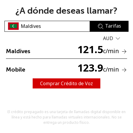
¿A dónde deseas llamar?
Tarifas
AUD
121.5
No se ha creado una contraseña
c
/min
Maldives
Mínimo 8 caracteres
Una letra mayúscula y una minúscula
123.9
c
/min
Mobile
Un número
Un caracter especial
Comprar Crédito de Voz
El crédito prepagado es una tarjeta de llamadas digital disponible en
línea y está hecho para llamadas virtuales internacionales. No se
Mantente en contacto para recibir nuestras mejores
entrega un producto físico.
ofertas.