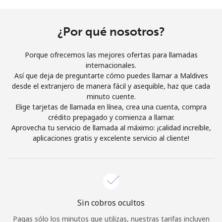
Al abrir una cuenta en este sitio web, estoy de acuerdo con
estos
Términos y condiciones.
¿Por qué nosotros?
Únete
Porque ofrecemos las mejores ofertas para llamadas
internacionales.
Así que deja de preguntarte cómo puedes llamar a Maldives
desde el extranjero de manera fácil y asequible, haz que cada
minuto cuente.
¡Hola!
Elige tarjetas de llamada en línea, crea una cuenta, compra
crédito prepagado y comienza a llamar.
Aprovecha tu servicio de llamada al máximo: ¡calidad increíble,
Inicia sesión o
REGÍSTRATE →
aplicaciones gratis y excelente servicio al cliente!
Sin cobros ocultos
¿Olvidaste tu contraseña? →
Pagas sólo los minutos que utilizas, nuestras tarifas incluyen