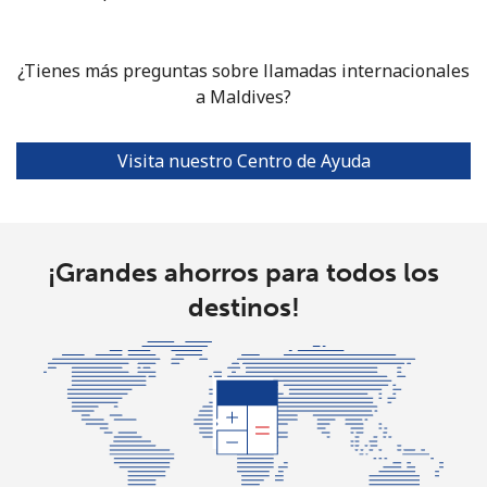
Celular
⁦65.5c⁩
15 min por
⁦13c⁩
⁦$10⁩
¿Tienes más preguntas sobre llamadas internacionales
a Maldives?
Mariana Islands
All country
⁦9.5c⁩
105 min por
-
Visita nuestro Centro de Ayuda
⁦$10⁩
Marshall Islands
¡Grandes ahorros para todos los
Línea fija
⁦35.5c⁩
28 min por
-
destinos!
⁦$10⁩
Celular
⁦34.5c⁩
28 min por
-
⁦$10⁩
Martinique