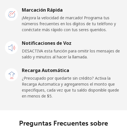
Malawi
Marcación Rápida
Línea fija
⁦65.5c⁩
15 min por
-
¡Mejora la velocidad de marcado! Programa tus
⁦$10⁩
números frecuentes en los dígitos de tu teléfono y
conéctate más rápido con tus seres queridos.
Celular
⁦65.9c⁩
15 min por
-
Notificaciones de Voz
⁦$10⁩
DESACTIVA esta función para omitir los mensajes de
saldo y minutos al hacer la llamada.
Malaysia
Recarga Automática
Línea fija
⁦1.2c⁩
833 min por
-
¿Preocupado por quedarte sin crédito? Activa la
⁦$10⁩
Recarga Automatica y agregaremos el monto que
especifiques, cada vez que tu saldo disponible quede
Celular
⁦1.2c⁩
833 min por
-
en menos de ⁦$5⁩.
⁦$10⁩
Maldives
Preguntas Frecuentes sobre