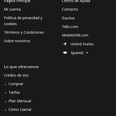
Página Principal
Centro de Ayuda
Mi cuenta
Contacto
Micronesia
Política de privacidad y
Socios
cookies
All country
⁦78.9c⁩
12 min por
-
Tello.com
⁦$10⁩
Términos y Condiciones
MobileSIM.com
Sobre nosotros
United States
Moldova
Spanish
Línea fija
⁦40.5c⁩
24 min por
-
⁦$10⁩
Lo que ofrecemos
Crédito de Voz
Celular
⁦41.9c⁩
23 min por
⁦49c⁩
⁦$10⁩
Comprar
Tarifas
Monaco
Plan Mensual
Cómo Llamar
Línea fija
⁦46.5c⁩
21 min por
-
⁦$10⁩