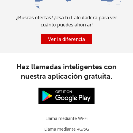
Línea fija
⁦6.5c⁩
153 min por
-
⁦$10⁩
¿Buscas ofertas? ¡Usa tu Calculadora para ver
cuánto puedes ahorrar!
Celular
⁦31.9c⁩
31 min por
-
⁦$10⁩
Ver la diferencia
Mauritania
Línea fija
⁦97.5c⁩
10 min por
-
Haz llamadas inteligentes con
⁦$10⁩
nuestra aplicación gratuita.
Celular
⁦99.5c⁩
10 min por
-
⁦$10⁩
Mauritius
Llama mediante Wi-Fi
Línea fija
⁦7.9c⁩
126 min por
-
⁦$10⁩
Llama mediante 4G/5G