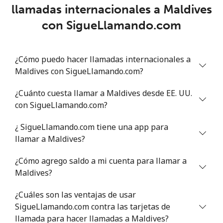
Línea fija
⁦121.5c⁩
8 min por
-
llamadas internacionales a Maldives
⁦$10⁩
con SigueLlamando.com
Celular
⁦123.9c⁩
8 min por
-
⁦$10⁩
¿Cómo puedo hacer llamadas internacionales a
Maldives con SigueLlamando.com?
Mali
¿Cuánto cuesta llamar a Maldives desde EE. UU.
Línea fija
⁦56.5c⁩
17 min por
-
con SigueLlamando.com?
⁦$10⁩
¿ SigueLlamando.com tiene una app para
Celular
⁦66.9c⁩
14 min por
⁦27c⁩
llamar a Maldives?
⁦$10⁩
¿Cómo agrego saldo a mi cuenta para llamar a
Malta
Maldives?
¿Cuáles son las ventajas de usar
Línea fija
⁦42.9c⁩
23 min por
-
SigueLlamando.com contra las tarjetas de
⁦$10⁩
llamada para hacer llamadas a Maldives?