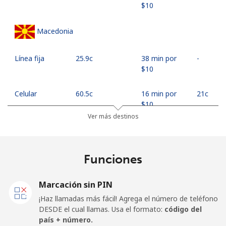
⁦$10⁩
Macedonia
Línea fija
⁦25.9c⁩
38 min por
-
⁦$10⁩
Celular
⁦60.5c⁩
16 min por
⁦21c⁩
⁦$10⁩
Ver más destinos
Madagascar
Funciones
Línea fija
⁦92.9c⁩
10 min por
-
⁦$10⁩
Marcación sin PIN
Celular
⁦98.9c⁩
10 min por
-
¡Haz llamadas más fácil! Agrega el número de teléfono
⁦$10⁩
DESDE el cual llamas. Usa el formato:
código del
país + número.