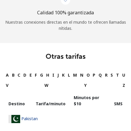
Calidad 100% garantizada
Nuestras conexiones directas en el mundo te ofrecen llamadas
nítidas.
Otras tarifas
A
B
C
D
E
F
G
H
I
J
K
L
M
N
O
P
Q
R
S
T
U
V
W
Y
Z
Minutos por
Destino
Tarifa/minuto
⁦$10⁩
SMS
Pakistan