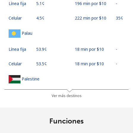
Línea fija
⁦5.1¢⁩
196 min por ⁦$10⁩
-
Celular
⁦4.5¢⁩
222 min por ⁦$10⁩
⁦35¢⁩
Palau
Línea fija
⁦53.9¢⁩
18 min por ⁦$10⁩
-
Celular
⁦53.5¢⁩
18 min por ⁦$10⁩
-
Palestine
Línea fija
⁦19.9¢⁩
50 min por ⁦$10⁩
-
Ver más destinos
Celular
⁦22.9¢⁩
43 min por ⁦$10⁩
-
Funciones
Panama