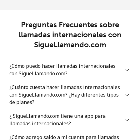
Línea fija
⁦0.8¢⁩
1250 min por
-
⁦$10⁩
Preguntas Frecuentes sobre
llamadas internacionales con
Celular
⁦0.8¢⁩
1250 min por
-
⁦$10⁩
SigueLlamando.com
Philippines
¿Cómo puedo hacer llamadas internacionales
con SigueLlamando.com?
Línea fija
⁦14.5¢⁩
68 min por ⁦$10⁩
-
¿Cuánto cuesta hacer llamadas internacionales
Celular
⁦9.5¢⁩
105 min por ⁦$10⁩
-
con SigueLlamando.com? ¿Hay diferentes tipos
de planes?
Poland
¿ SigueLlamando.com tiene una app para
Línea fija
⁦0.8¢⁩
1250 min por
-
llamadas internacionales?
⁦$10⁩
¿Cómo agrego saldo a mi cuenta para llamadas