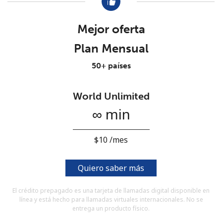
Al abrir una cuenta en este sitio web, estoy de acuerdo con
estos
Términos y condiciones.
Mejor oferta
Únete
Plan Mensual
50+ países
World Unlimited
¡Hola!
∞ min
Inicia sesión o
REGÍSTRATE →
⁦$10⁩ /mes
Quiero saber más
El crédito prepagado es una tarjeta de llamadas digital disponible en
línea y está hecho para llamadas virtuales internacionales. No se
¿Olvidaste tu contraseña? →
entrega un producto físico.