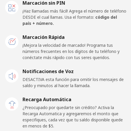
Marcación sin PIN
Línea fija
⁦3.9¢⁩
256 min por ⁦$10⁩
-
¡Haz llamadas más fácil! Agrega el número de teléfono
DESDE el cual llamas. Usa el formato:
código del
Celular
⁦13.5¢⁩
74 min por ⁦$10⁩
⁦14¢⁩
país + número.
Papua New Guinea
Marcación Rápida
¡Mejora la velocidad de marcado! Programa tus
números frecuentes en los dígitos de tu teléfono y
Línea fija
⁦103.9¢⁩
9 min por ⁦$10⁩
-
conéctate más rápido con tus seres queridos.
Celular
⁦108.9¢⁩
9 min por ⁦$10⁩
⁦25¢⁩
Notificaciones de Voz
DESACTIVA esta función para omitir los mensajes de
Paraguay
saldo y minutos al hacer la llamada.
Línea fija
⁦2.5¢⁩
400 min por ⁦$10⁩
-
Recarga Automática
¿Preocupado por quedarte sin crédito? Activa la
Celular
⁦4.7¢⁩
212 min por ⁦$10⁩
⁦7¢⁩
Recarga Automatica y agregaremos el monto que
especifiques, cada vez que tu saldo disponible quede
en menos de ⁦$5⁩.
Peru