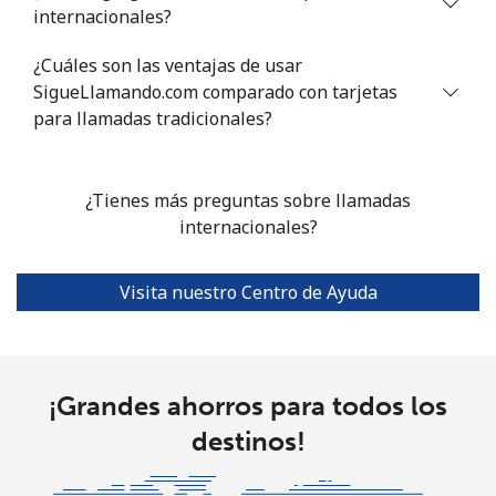
Celular
⁦1.2¢⁩
833 min por ⁦$10⁩
⁦7¢⁩
internacionales?
¿Cuáles son las ventajas de usar
Portugal
SigueLlamando.com comparado con tarjetas
para llamadas tradicionales?
Línea fija
⁦0.7¢⁩
1428 min por
-
⁦$10⁩
¿Tienes más preguntas sobre llamadas
Celular
⁦2.4¢⁩
416 min por ⁦$10⁩
⁦7¢⁩
internacionales?
Puerto Rico
Visita nuestro Centro de Ayuda
All
⁦0.7¢⁩
1428 min por
⁦4¢⁩
country
⁦$10⁩
¡Grandes ahorros para todos los
destinos!