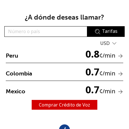
¿A dónde deseas llamar?
Tarifas
USD
No se ha creado una contraseña
0.8
¢
/min
Peru
Mínimo 8 caracteres
Una letra mayúscula y una minúscula
Un número
0.7
¢
/min
Colombia
Un caracter especial
0.7
¢
/min
Mexico
Comprar Crédito de Voz
Mantente en contacto para recibir nuestras mejores
ofertas.