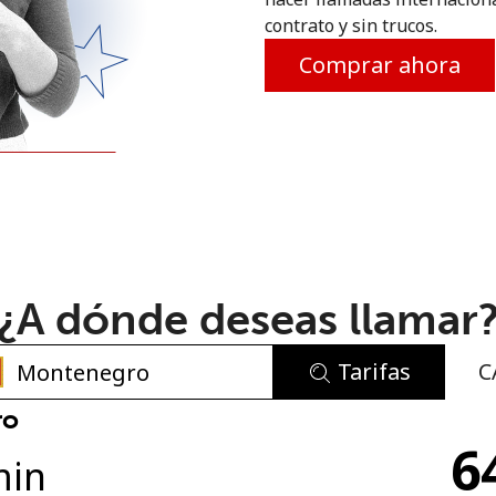
contrato y sin trucos.
o
Comprar ahora
¿A dónde deseas llamar
Tarifas
C
No se ha creado una contraseña
ro
6
Mínimo 8 caracteres
min
Una letra mayúscula y una minúscula