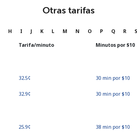
o
Otras tarifas
Continuar con
G
H
I
J
K
L
M
N
O
P
Q
R
Tarifa/minuto
Minutos por ⁦$10⁩
⁦32.5¢⁩
30 min por ⁦$10⁩
⁦32.9¢⁩
30 min por ⁦$10⁩
⁦25.9¢⁩
38 min por ⁦$10⁩