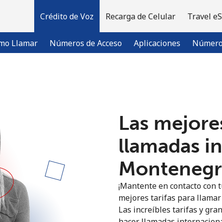
Crédito de Voz
Recarga de Celular
Travel e
mo Llamar
Números de Acceso
Aplicaciones
Número 
¡Bienvenido!
Las mejores
¿Ya tienes una cuenta?
Inicia sesión →
llamadas i
Regístrate con
Montenegro
¡Mantente en contacto con t
mejores tarifas para llamar
Las increíbles tarifas y gra
hacer llamadas internaciona