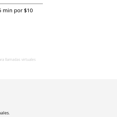
5 min por ⁦$10⁩
ara llamadas virtuales
ales.