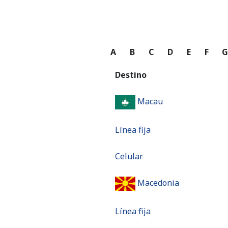
A
B
C
D
E
F
Destino
Macau
Línea fija
Celular
Macedonia
Línea fija