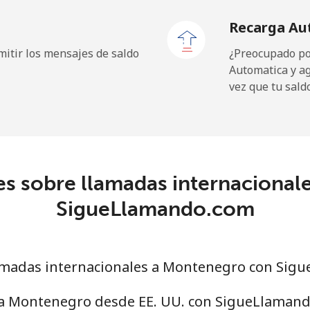
Recarga Au
⁦1.1¢⁩
909 min por ⁦$10⁩
itir los mensajes de saldo
¿Preocupado por
Automatica y a
vez que tu sald
⁦126.9¢⁩
7 min por ⁦$10⁩
⁦119.5¢⁩
8 min por ⁦$10⁩
es sobre llamadas internacional
SigueLlamando.com
⁦55.9¢⁩
17 min por ⁦$10⁩
⁦65.5¢⁩
15 min por ⁦$10⁩
amadas internacionales a Montenegro con Sig
 a Montenegro desde EE. UU. con SigueLlaman