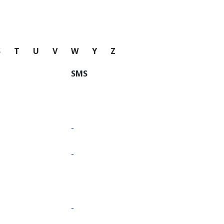
S
T
U
V
W
Y
Z
SMS
-
-
-