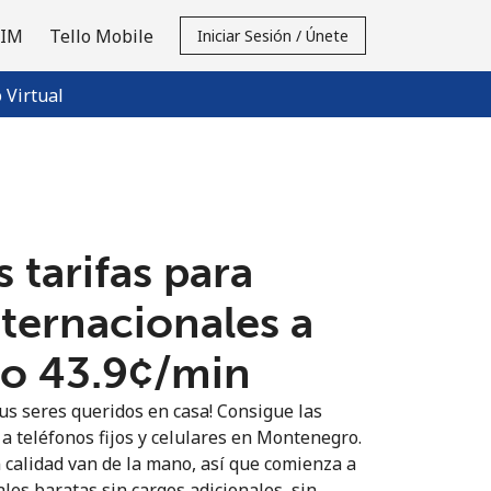
SIM
Tello Mobile
Iniciar Sesión / Únete
Virtual
 tarifas para
nternacionales a
 ⁦43.9¢⁩/min
us seres queridos en casa! Consigue las
 a teléfonos fijos y celulares en Montenegro.
n calidad van de la mano, así que comienza a
les baratas sin cargos adicionales, sin