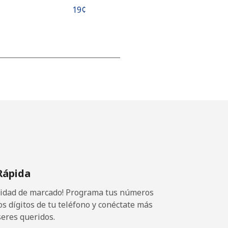
⁦19¢⁩
-
-
-
Rápida
-
ocidad de marcado! Programa tus números
os dígitos de tu teléfono y conéctate más
seres queridos.
-