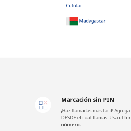
Celular
Madagascar
Línea fija
Celular
Malawi
Línea fija
Marcación sin PIN
Celular
¡Haz llamadas más fácil! Agrega
Malaysia
DESDE el cual llamas. Usa el fo
número.
Línea fija