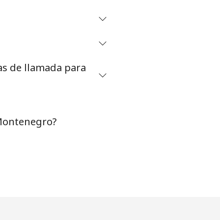
-
⁦12¢⁩
as de llamada para
-
 Montenegro?
-
-