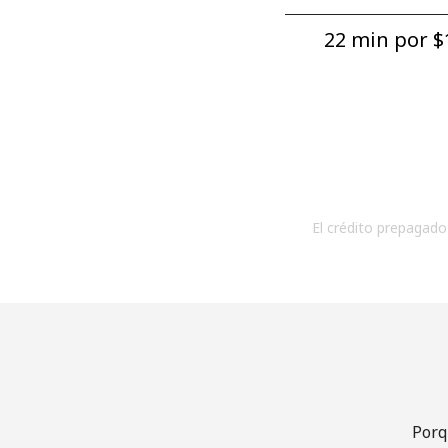
22 min por ⁦$1
El crédito prepagado 
Porq