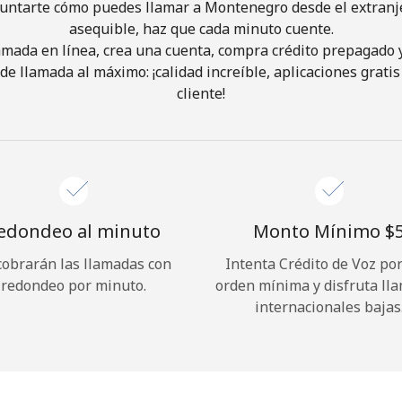
guntarte cómo puedes llamar a Montenegro desde el extranje
asequible, haz que cada minuto cuente.
¡Hola!
lamada en línea, crea una cuenta, compra crédito prepagado 
de llamada al máximo: ¡calidad increíble, aplicaciones gratis 
cliente!
Inicia sesión o
REGÍSTRATE →
edondeo al minuto
Monto Mínimo ⁦$5
cobrarán las llamadas con
Intenta Crédito de Voz po
¿Olvidaste tu contraseña? →
redondeo por minuto.
orden mínima y disfruta ll
internacionales bajas
Iniciar Sesión