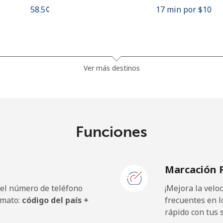
⁦58.5¢⁩
17 min por ⁦$10⁩
⁦90.9¢⁩
11 min por ⁦$10⁩
Ver más destinos
⁦96.5¢⁩
10 min por ⁦$10⁩
Funciones
⁦64.5¢⁩
15 min por ⁦$10⁩
Marcación 
⁦63.5¢⁩
15 min por ⁦$10⁩
 el número de teléfono
¡Mejora la vel
rmato:
código del país +
frecuentes en l
rápido con tus 
⁦1.1¢⁩
909 min por ⁦$10⁩