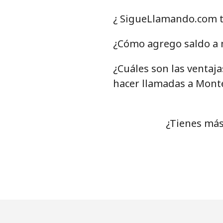
Línea fija
¿ SigueLlamando.com t
Celular
¿Cómo agrego saldo a 
¿Cuáles son las ventaj
Mariana Islands
hacer llamadas a Mont
All country
Marshall Islands
¿Tienes más
Línea fija
Celular
Martinique