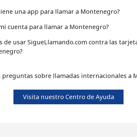
⁦42.5¢⁩
23 min por ⁦$10⁩
iene una app para llamar a Montenegro?
⁦63.5¢⁩
15 min por ⁦$10⁩
mi cuenta para llamar a Montenegro?
as de usar SigueLlamando.com contra las tarjet
enegro?
⁦9.9¢⁩
101 min por ⁦$10⁩
 preguntas sobre llamadas internacionales a
⁦33.9¢⁩
29 min por ⁦$10⁩
Visita nuestro Centro de Ayuda
⁦35.9¢⁩
27 min por ⁦$10⁩