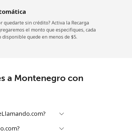
tomática
-
 quedarte sin crédito? Activa la Recarga
gregaremos el monto que especifiques, cada
o disponible quede en menos de ⁦$5⁩.
-
-
es a Montenegro con
-
⁦25¢⁩
ueLlamando.com?
do.com?