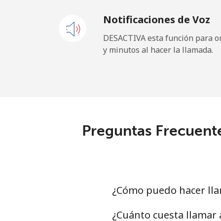
Notificaciones de Voz
Celular
DESACTIVA esta función para om
y minutos al hacer la llamada.
Maldives
Línea fija
Celular
Preguntas Frecuent
Mali
Línea fija
Celular
¿Cómo puedo hacer ll
Malta
¿Cuánto cuesta llamar