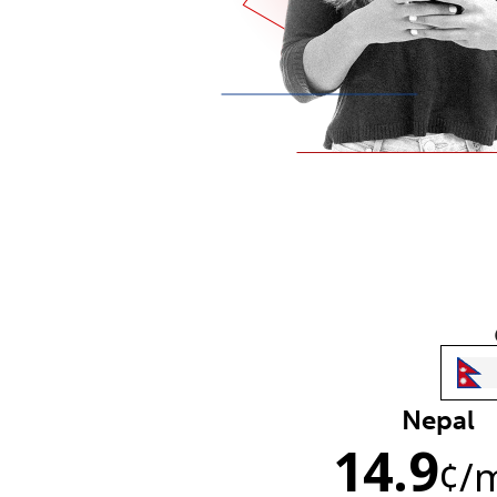
Nepal
14.9
¢
/