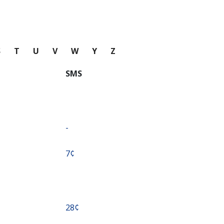
S
T
U
V
W
Y
Z
SMS
-
⁦7¢⁩
⁦28¢⁩