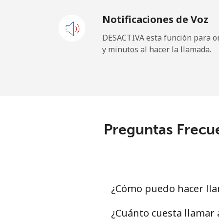
Notificaciones de Voz
New Zealand
DESACTIVA esta función para om
y minutos al hacer la llamada.
Línea fija
⁦1
Celular
⁦4
Nicaragua
Preguntas Frecue
Línea fija
⁦
Celular
⁦
Niger
¿Cómo puedo hacer lla
Línea fija
⁦
¿Cuánto cuesta llamar