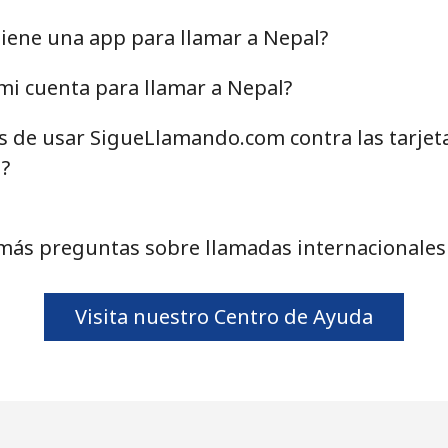
31.9¢⁩
31 min por ⁦€10⁩
iene una app para llamar a Nepal?
mi cuenta para llamar a Nepal?
as de usar SigueLlamando.com contra las tarjet
12.9¢⁩
77 min por ⁦€10⁩
?
10.5¢⁩
95 min por ⁦€10⁩
más preguntas sobre llamadas internacionales
147.9¢⁩
6 min por ⁦€10⁩
Visita nuestro Centro de Ayuda
141.5¢⁩
7 min por ⁦€10⁩