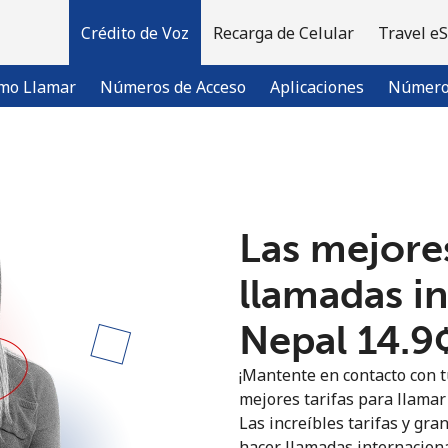
Crédito de Voz
Recarga de Celular
Travel e
mo Llamar
Números de Acceso
Aplicaciones
Número 
¡Bienvenido!
Las mejores
¿Ya tienes una cuenta?
Inicia sesión →
llamadas i
Regístrate con
Nepal ⁦14.9
¡Mantente en contacto con t
mejores tarifas para llamar 
Las increíbles tarifas y gra
hacer llamadas internaciona