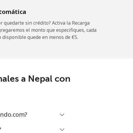
tomática
 quedarte sin crédito? Activa la Recarga
gregaremos el monto que especifiques, cada
-
o disponible quede en menos de ⁦€5⁩.
⁦11¢⁩
nales a Nepal con
-
⁦24¢⁩
ando.com?
-
?