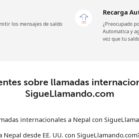
Recarga Au
itir los mensajes de saldo
¿Preocupado por
Automatica y a
.4¢⁩
714 min por ⁦€10⁩
vez que tu sald
.3¢⁩
232 min por ⁦€10⁩
ntes sobre llamadas internacio
12.5¢⁩
80 min por ⁦€10⁩
SigueLlamando.com
22.9¢⁩
43 min por ⁦€10⁩
madas internacionales a Nepal con SigueLlam
36.5¢⁩
27 min por ⁦€10⁩
 a Nepal desde EE. UU. con SigueLlamando.com