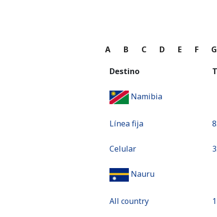
A
B
C
D
E
F
Destino
T
Namibia
Línea fija
⁦8
Celular
⁦3
Nauru
All country
⁦