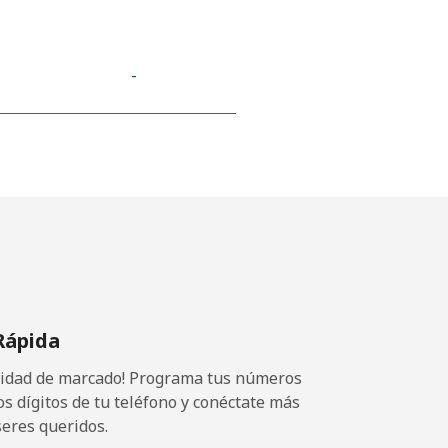
-
-
-
⁦12¢⁩
Rápida
ocidad de marcado! Programa tus números
-
os dígitos de tu teléfono y conéctate más
seres queridos.
⁦10¢⁩