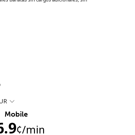
?
UR
Mobile
6.9
¢
/min