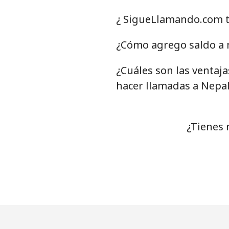
Celular
⁦
¿ SigueLlamando.com t
Nigeria
¿Cómo agrego saldo a 
¿Cuáles son las ventaj
Línea fija
⁦
hacer llamadas a Nepal
Celular
⁦
Niue
¿Tienes 
All country
⁦
Norfolk Island
All country
⁦