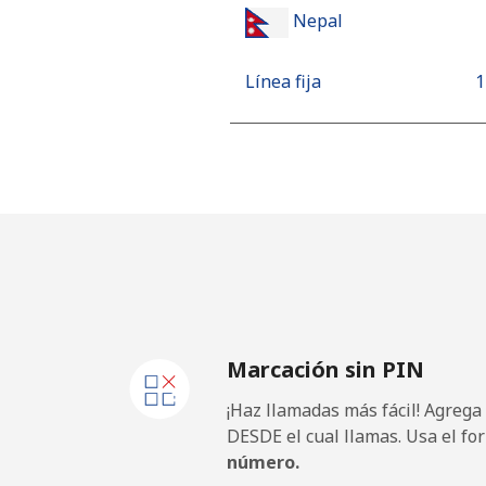
Nepal
Línea fija
⁦
Celular
⁦
Netherlands
Línea fija
⁦0
Celular
⁦
Marcación sin PIN
New Caledonia
¡Haz llamadas más fácil! Agrega
Línea fija
⁦
DESDE el cual llamas. Usa el fo
número.
Celular
⁦