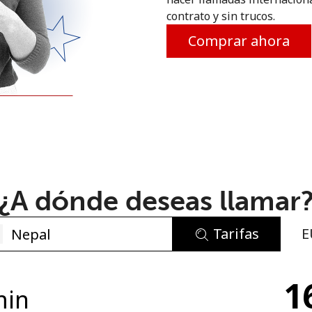
contrato y sin trucos.
o
Comprar ahora
¿A dónde deseas llamar
Tarifas
E
No se ha creado una contraseña
1
Mínimo 8 caracteres
min
Una letra mayúscula y una minúscula