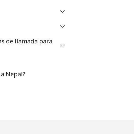
⁦28¢⁩
as de llamada para
-
⁦31¢⁩
 a Nepal?
-
-