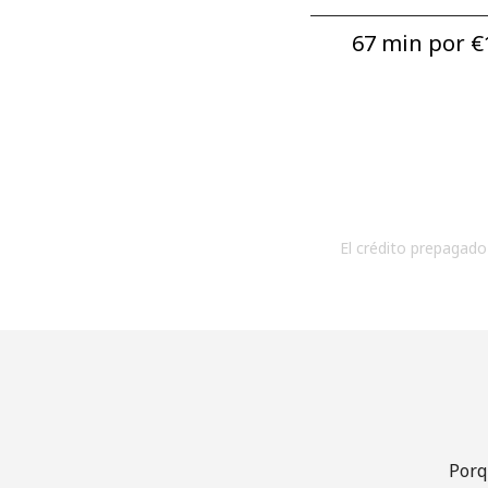
67 min por ⁦€
El crédito prepagado 
Porq