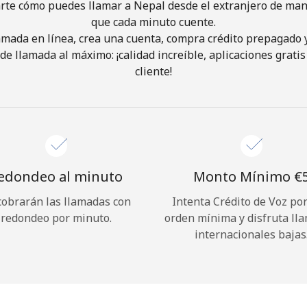
rte cómo puedes llamar a Nepal desde el extranjero de mane
que cada minuto cuente.
¡Hola!
lamada en línea, crea una cuenta, compra crédito prepagado 
de llamada al máximo: ¡calidad increíble, aplicaciones gratis 
cliente!
Inicia sesión o
REGÍSTRATE →
edondeo al minuto
Monto Mínimo ⁦€5
cobrarán las llamadas con
Intenta Crédito de Voz po
¿Olvidaste tu contraseña? →
redondeo por minuto.
orden mínima y disfruta ll
internacionales bajas
Iniciar Sesión