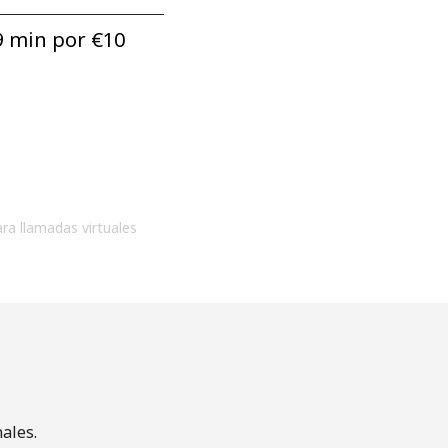
 min por ⁦€10⁩
ara llamadas virtuales
ales.