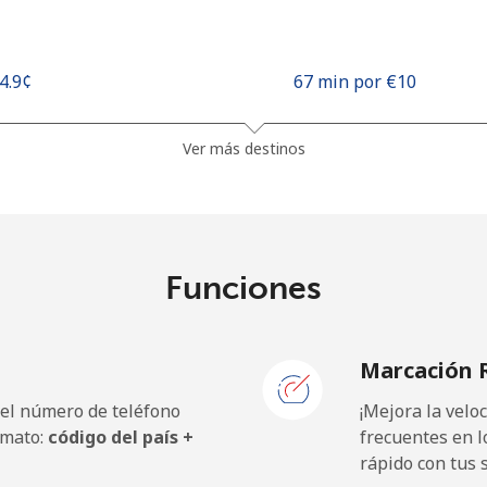
14.9¢⁩
67 min por ⁦€10⁩
16.9¢⁩
59 min por ⁦€10⁩
Ver más destinos
.8¢⁩
1250 min por ⁦€10⁩
Funciones
13.9¢⁩
71 min por ⁦€10⁩
Marcación 
 el número de teléfono
¡Mejora la vel
30.5¢⁩
32 min por ⁦€10⁩
rmato:
código del país +
frecuentes en l
rápido con tus 
32.9¢⁩
30 min por ⁦€10⁩