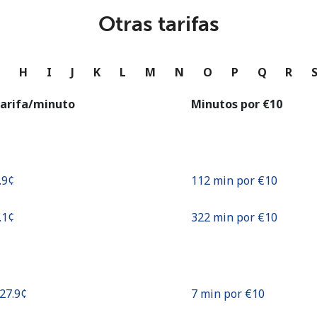
o
Otras tarifas
Continuar con
G
H
I
J
K
L
M
N
O
P
Q
R
arifa/minuto
Minutos por ⁦€10⁩
.9¢⁩
112 min por ⁦€10⁩
.1¢⁩
322 min por ⁦€10⁩
127.9¢⁩
7 min por ⁦€10⁩