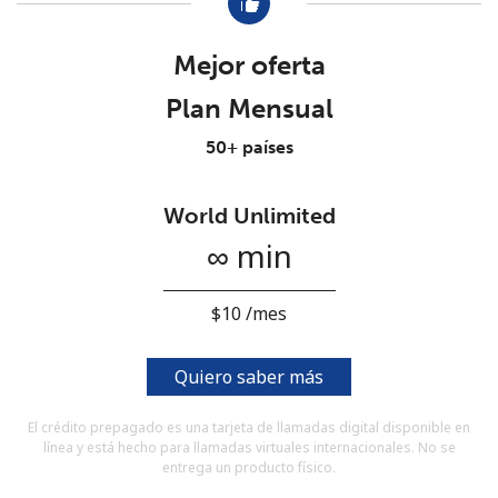
Al abrir una cuenta en este sitio web, estoy de acuerdo con
estos
Términos y condiciones.
Mejor oferta
Únete
Plan Mensual
50+ países
World Unlimited
¡Hola!
∞ min
Inicia sesión o
REGÍSTRATE →
⁦$10⁩ /mes
Quiero saber más
El crédito prepagado es una tarjeta de llamadas digital disponible en
línea y está hecho para llamadas virtuales internacionales. No se
¿Olvidaste tu contraseña? →
entrega un producto físico.