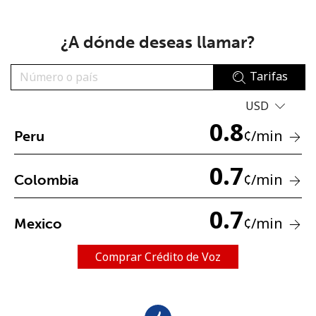
¿A dónde deseas llamar?
Tarifas
USD
No se ha creado una contraseña
0.8
¢
/min
Peru
Mínimo 8 caracteres
Una letra mayúscula y una minúscula
Un número
0.7
¢
/min
Colombia
Un caracter especial
0.7
¢
/min
Mexico
Comprar Crédito de Voz
Mantente en contacto para recibir nuestras mejores
ofertas.