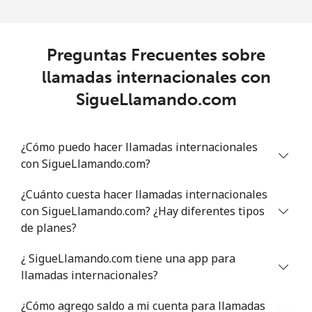
Línea fija
⁦0.8¢⁩
1250 min por
-
⁦$10⁩
Preguntas Frecuentes sobre
llamadas internacionales con
Celular
⁦0.8¢⁩
1250 min por
-
⁦$10⁩
SigueLlamando.com
Philippines
¿Cómo puedo hacer llamadas internacionales
con SigueLlamando.com?
Línea fija
⁦14.5¢⁩
68 min por ⁦$10⁩
-
¿Cuánto cuesta hacer llamadas internacionales
Celular
⁦9.5¢⁩
105 min por ⁦$10⁩
-
con SigueLlamando.com? ¿Hay diferentes tipos
de planes?
Poland
¿ SigueLlamando.com tiene una app para
Línea fija
⁦0.8¢⁩
1250 min por
-
llamadas internacionales?
⁦$10⁩
¿Cómo agrego saldo a mi cuenta para llamadas