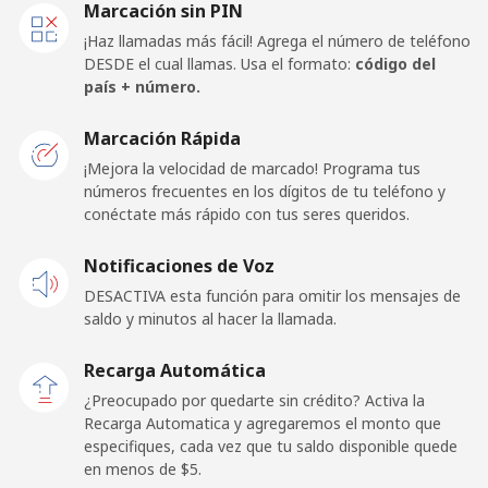
Marcación sin PIN
Línea fija
⁦3.9¢⁩
256 min por ⁦$10⁩
-
¡Haz llamadas más fácil! Agrega el número de teléfono
DESDE el cual llamas. Usa el formato:
código del
Celular
⁦13.5¢⁩
74 min por ⁦$10⁩
⁦14¢⁩
país + número.
Papua New Guinea
Marcación Rápida
¡Mejora la velocidad de marcado! Programa tus
números frecuentes en los dígitos de tu teléfono y
Línea fija
⁦103.9¢⁩
9 min por ⁦$10⁩
-
conéctate más rápido con tus seres queridos.
Celular
⁦108.9¢⁩
9 min por ⁦$10⁩
⁦25¢⁩
Notificaciones de Voz
DESACTIVA esta función para omitir los mensajes de
Paraguay
saldo y minutos al hacer la llamada.
Línea fija
⁦2.5¢⁩
400 min por ⁦$10⁩
-
Recarga Automática
¿Preocupado por quedarte sin crédito? Activa la
Celular
⁦4.7¢⁩
212 min por ⁦$10⁩
⁦7¢⁩
Recarga Automatica y agregaremos el monto que
especifiques, cada vez que tu saldo disponible quede
en menos de ⁦$5⁩.
Peru