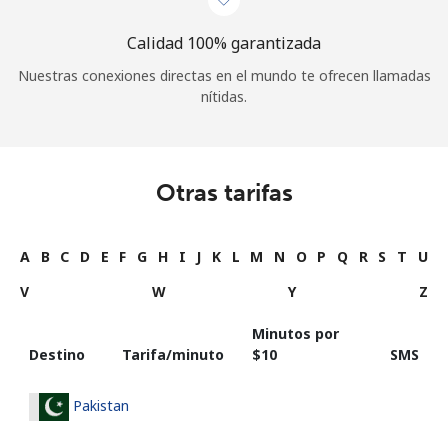
Calidad 100% garantizada
Nuestras conexiones directas en el mundo te ofrecen llamadas
nítidas.
Otras tarifas
A
B
C
D
E
F
G
H
I
J
K
L
M
N
O
P
Q
R
S
T
U
V
W
Y
Z
Minutos por
Destino
Tarifa/minuto
⁦$10⁩
SMS
Pakistan