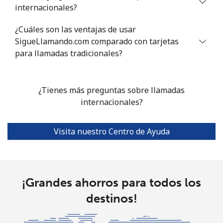
Celular
⁦1.2¢⁩
833 min por ⁦$10⁩
⁦7¢⁩
internacionales?
¿Cuáles son las ventajas de usar
Portugal
SigueLlamando.com comparado con tarjetas
para llamadas tradicionales?
Línea fija
⁦0.7¢⁩
1428 min por
-
⁦$10⁩
¿Tienes más preguntas sobre llamadas
Celular
⁦2.4¢⁩
416 min por ⁦$10⁩
⁦7¢⁩
internacionales?
Puerto Rico
Visita nuestro Centro de Ayuda
All
⁦0.7¢⁩
1428 min por
⁦4¢⁩
country
⁦$10⁩
¡Grandes ahorros para todos los
destinos!