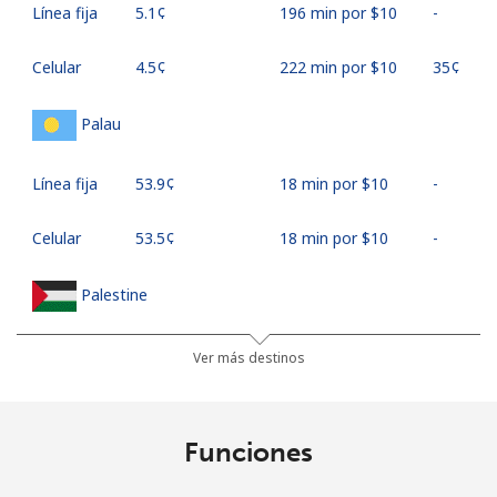
Línea fija
⁦5.1¢⁩
196 min por ⁦$10⁩
-
Celular
⁦4.5¢⁩
222 min por ⁦$10⁩
⁦35¢⁩
Palau
Línea fija
⁦53.9¢⁩
18 min por ⁦$10⁩
-
Celular
⁦53.5¢⁩
18 min por ⁦$10⁩
-
Palestine
Línea fija
⁦19.9¢⁩
50 min por ⁦$10⁩
-
Ver más destinos
Celular
⁦22.9¢⁩
43 min por ⁦$10⁩
-
Funciones
Panama