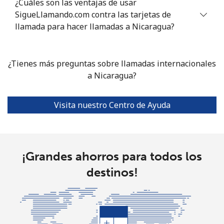
¿Cuáles son las ventajas de usar
All
⁦130.5p⁩
7 min por ⁦£10⁩
-
SigueLlamando.com contra las tarjetas de
country
llamada para hacer llamadas a Nicaragua?
Norfolk Island
¿Tienes más preguntas sobre llamadas internacionales
All
⁦124.9p⁩
8 min por ⁦£10⁩
-
a Nicaragua?
country
Visita nuestro Centro de Ayuda
North Korea
All
⁦43.9p⁩
22 min por ⁦£10⁩
-
country
¡Grandes ahorros para todos los
destinos!
Norway
Línea fija
⁦0.5p⁩
2000 min por
-
⁦£10⁩