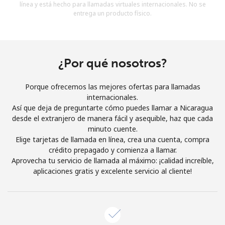
línea y está hecho para llamadas virtuales internacionales. No se
Al abrir una cuenta en este sitio web, estoy de acuerdo con
entrega un producto físico.
estos
Términos y condiciones.
Únete
¿Por qué nosotros?
Porque ofrecemos las mejores ofertas para llamadas
internacionales.
¡Hola!
Así que deja de preguntarte cómo puedes llamar a Nicaragua
desde el extranjero de manera fácil y asequible, haz que cada
minuto cuente.
Inicia sesión o
REGÍSTRATE →
Elige tarjetas de llamada en línea, crea una cuenta, compra
crédito prepagado y comienza a llamar.
Aprovecha tu servicio de llamada al máximo: ¡calidad increíble,
aplicaciones gratis y excelente servicio al cliente!
¿Olvidaste tu contraseña? →