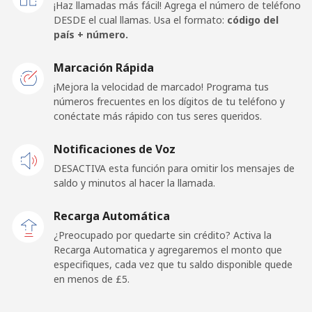
¡Haz llamadas más fácil! Agrega el número de teléfono
DESDE el cual llamas. Usa el formato:
código del
Celular
⁦11.9p⁩
84 min por ⁦£10⁩
⁦11p⁩
país + número.
New Caledonia
Marcación Rápida
¡Mejora la velocidad de marcado! Programa tus
Línea fija
⁦25.9p⁩
38 min por ⁦£10⁩
-
números frecuentes en los dígitos de tu teléfono y
conéctate más rápido con tus seres queridos.
Celular
⁦27.9p⁩
35 min por ⁦£10⁩
⁦9p⁩
Notificaciones de Voz
DESACTIVA esta función para omitir los mensajes de
New Zealand
saldo y minutos al hacer la llamada.
Línea fija
⁦1.2p⁩
833 min por ⁦£10⁩
-
Recarga Automática
¿Preocupado por quedarte sin crédito? Activa la
Celular
⁦3.7p⁩
270 min por ⁦£10⁩
⁦10p⁩
Recarga Automatica y agregaremos el monto que
especifiques, cada vez que tu saldo disponible quede
Nicaragua
en menos de ⁦£5⁩.