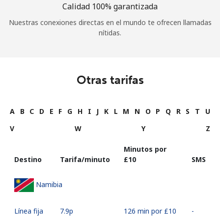
Calidad 100% garantizada
Nuestras conexiones directas en el mundo te ofrecen llamadas
nítidas.
Otras tarifas
A
B
C
D
E
F
G
H
I
J
K
L
M
N
O
P
Q
R
S
T
U
V
W
Y
Z
Minutos por
Destino
Tarifa/minuto
⁦£10⁩
SMS
Namibia
Línea fija
⁦7.9p⁩
126 min por ⁦£10⁩
-