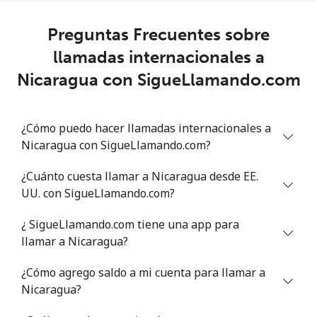
Línea fija
⁦10.5p⁩
95 min por ⁦£10⁩
-
Preguntas Frecuentes sobre
Celular
⁦19.9p⁩
50 min por ⁦£10⁩
⁦21p⁩
llamadas internacionales a
Niger
Nicaragua con SigueLlamando.com
Línea fija
⁦32.5p⁩
30 min por ⁦£10⁩
-
¿Cómo puedo hacer llamadas internacionales a
Nicaragua con SigueLlamando.com?
Celular
⁦27.5p⁩
36 min por ⁦£10⁩
⁦25p⁩
¿Cuánto cuesta llamar a Nicaragua desde EE.
Nigeria
UU. con SigueLlamando.com?
Línea fija
⁦11.9p⁩
84 min por ⁦£10⁩
-
¿ SigueLlamando.com tiene una app para
llamar a Nicaragua?
Celular
⁦8.9p⁩
112 min por ⁦£10⁩
⁦28p⁩
¿Cómo agrego saldo a mi cuenta para llamar a
Nicaragua?
Niue