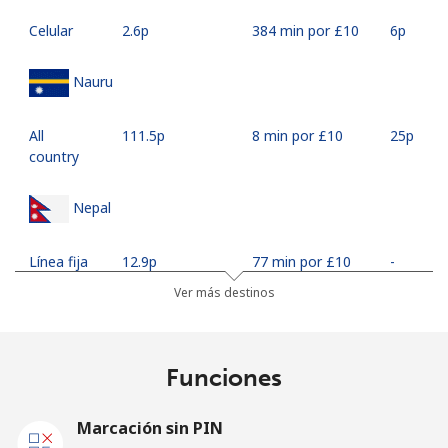
Celular
⁦2.6p⁩
384 min por ⁦£10⁩
⁦6p⁩
Nauru
All
⁦111.5p⁩
8 min por ⁦£10⁩
⁦25p⁩
country
Nepal
Línea fija
⁦12.9p⁩
77 min por ⁦£10⁩
-
Ver más destinos
Celular
⁦14.5p⁩
68 min por ⁦£10⁩
-
Netherlands
Funciones
Línea fija
⁦0.7p⁩
1428 min por
-
Marcación sin PIN
⁦£10⁩