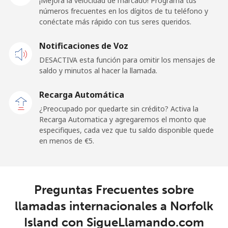
¡Mejora la velocidad de marcado! Programa tus
Línea fija
⁦30.5¢⁩
32 min por ⁦€10⁩
-
números frecuentes en los dígitos de tu teléfono y
conéctate más rápido con tus seres queridos.
Celular
⁦32.9¢⁩
30 min por ⁦€10⁩
⁦10¢⁩
Notificaciones de Voz
DESACTIVA esta función para omitir los mensajes de
New Zealand
saldo y minutos al hacer la llamada.
Línea fija
⁦1.4¢⁩
714 min por ⁦€10⁩
-
Recarga Automática
¿Preocupado por quedarte sin crédito? Activa la
Celular
⁦4.3¢⁩
232 min por ⁦€10⁩
⁦11¢⁩
Recarga Automatica y agregaremos el monto que
especifiques, cada vez que tu saldo disponible quede
Nicaragua
en menos de ⁦€5⁩.
Línea fija
⁦12.5¢⁩
80 min por ⁦€10⁩
-
Preguntas Frecuentes sobre
Celular
⁦22.9¢⁩
43 min por ⁦€10⁩
⁦24¢⁩
llamadas internacionales a Norfolk
Niger
Island con SigueLlamando.com