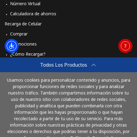
Número Virtual
Calculadora de ahorros
Recarga de Celular
Comprar
Promociones
¿Cómo Recargar?
Travel eSIM
Todos Los Productos
Comprar
Usamos cookies para personalizar contenido y anuncios, para
Cómo funciona
proporcionar funciones de redes sociales y para analizar
nuestro tráfico. También compartimos información sobre tu
uso de nuestro sitio con colaboradores de redes sociales,
publicidad y analítica que pueden combinarla con otra
Paga con
información que les hayas proporcionado o que hayan
recolectado a partir de tu uso de su servicio. Para más
información sobre nuestras prácticas de privacidad y otras
elecciones o derechos que podrías tener a tu disposición, por