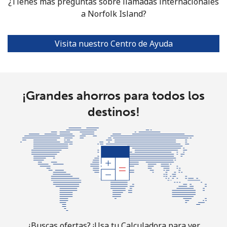
¿Tienes más preguntas sobre llamadas internacionales
All
⁦141.5¢⁩
7 min por ⁦€10⁩
-
a Norfolk Island?
country
Visita nuestro Centro de Ayuda
North Korea
All
⁦50.5¢⁩
19 min por ⁦€10⁩
-
country
¡Grandes ahorros para todos los
destinos!
Norway
Línea fija
⁦0.7¢⁩
1428 min por
-
⁦€10⁩
Celular
⁦0.7¢⁩
1428 min por
⁦7¢⁩
⁦€10⁩
¿Buscas ofertas? ¡Usa tu Calculadora para ver