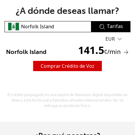
¿A dónde deseas llamar?
Tarifas
EUR
141.5
No se ha creado una contraseña
¢
/min
Norfolk Island
Mínimo 8 caracteres
Una letra mayúscula y una minúscula
Comprar Crédito de Voz
Un número
Un caracter especial
El crédito prepagado es una tarjeta de llamadas digital disponible en
línea y está hecho para llamadas virtuales internacionales. No se
entrega un producto físico.
Mantente en contacto para recibir nuestras mejores
ofertas.