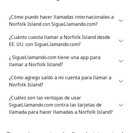
Línea fija
⁦36.5¢⁩
27 min por ⁦€10⁩
-
¿Cómo puedo hacer llamadas internacionales a
Norfolk Island con SigueLlamando.com?
Celular
⁦31.9¢⁩
31 min por ⁦€10⁩
⁦28¢⁩
¿Cuánto cuesta llamar a Norfolk Island desde
Nigeria
EE. UU. con SigueLlamando.com?
Línea fija
⁦12.9¢⁩
77 min por ⁦€10⁩
-
¿ SigueLlamando.com tiene una app para
llamar a Norfolk Island?
Celular
⁦10.5¢⁩
95 min por ⁦€10⁩
⁦31¢⁩
¿Cómo agrego saldo a mi cuenta para llamar a
Norfolk Island?
Niue
¿Cuáles son las ventajas de usar
All
⁦147.9¢⁩
6 min por ⁦€10⁩
-
SigueLlamando.com contra las tarjetas de
country
llamada para hacer llamadas a Norfolk Island?
Norfolk Island