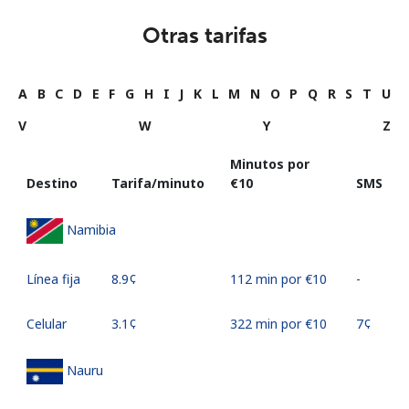
Otras tarifas
A
B
C
D
E
F
G
H
I
J
K
L
M
N
O
P
Q
R
S
T
U
V
W
Y
Z
Minutos por
Destino
Tarifa/minuto
⁦€10⁩
SMS
Namibia
Línea fija
⁦8.9¢⁩
112 min por ⁦€10⁩
-
Celular
⁦3.1¢⁩
322 min por ⁦€10⁩
⁦7¢⁩
Nauru