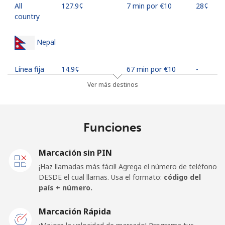
All
⁦127.9¢⁩
7 min por ⁦€10⁩
⁦28¢⁩
country
Nepal
Línea fija
⁦14.9¢⁩
67 min por ⁦€10⁩
-
Ver más destinos
Celular
⁦16.9¢⁩
59 min por ⁦€10⁩
-
Netherlands
Funciones
Línea fija
⁦0.8¢⁩
1250 min por
-
Marcación sin PIN
⁦€10⁩
¡Haz llamadas más fácil! Agrega el número de teléfono
DESDE el cual llamas. Usa el formato:
código del
Celular
⁦13.9¢⁩
71 min por ⁦€10⁩
⁦12¢⁩
país + número.
New Caledonia
Marcación Rápida