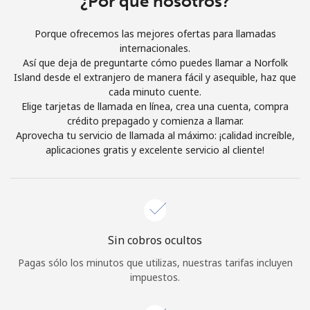
¿Por qué nosotros?
Al abrir una cuenta en este sitio web, estoy de acuerdo con
estos
Términos y condiciones.
Porque ofrecemos las mejores ofertas para llamadas
internacionales.
Así que deja de preguntarte cómo puedes llamar a Norfolk
Únete
Island desde el extranjero de manera fácil y asequible, haz que
cada minuto cuente.
Elige tarjetas de llamada en línea, crea una cuenta, compra
crédito prepagado y comienza a llamar.
Aprovecha tu servicio de llamada al máximo: ¡calidad increíble,
¡Hola!
aplicaciones gratis y excelente servicio al cliente!
Inicia sesión o
REGÍSTRATE →
Sin cobros ocultos
Pagas sólo los minutos que utilizas, nuestras tarifas incluyen
impuestos.
¿Olvidaste tu contraseña? →