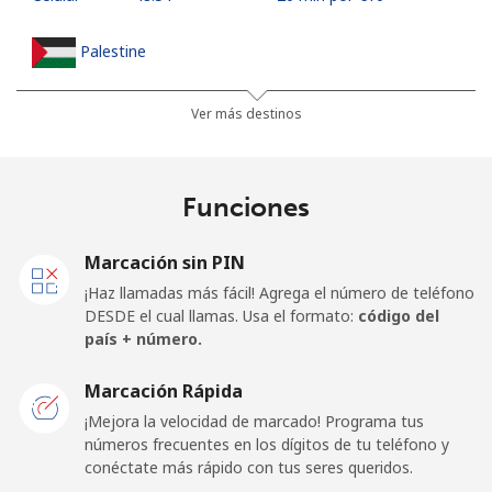
Palestine
Línea fija
⁦17.9¢⁩
55 min por ⁦€10⁩
-
Ver más destinos
Celular
⁦21.9¢⁩
45 min por ⁦€10⁩
-
Funciones
Panama
Marcación sin PIN
Línea fija
⁦3.7¢⁩
270 min por ⁦€10⁩
-
¡Haz llamadas más fácil! Agrega el número de teléfono
DESDE el cual llamas. Usa el formato:
código del
Celular
⁦12.5¢⁩
80 min por ⁦€10⁩
⁦13¢⁩
país + número.
Papua New Guinea
Marcación Rápida
¡Mejora la velocidad de marcado! Programa tus
números frecuentes en los dígitos de tu teléfono y
Línea fija
⁦96.9¢⁩
10 min por ⁦€10⁩
-
conéctate más rápido con tus seres queridos.