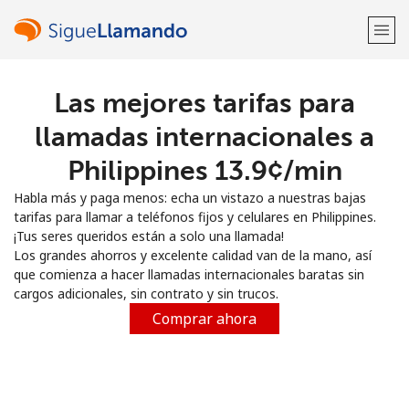
Las mejores tarifas para
¡Bienvenido!
llamadas internacionales a
¿Ya tienes una cuenta?
Inicia sesión →
Philippines ⁦13.9¢⁩/min
Habla más y paga menos: echa un vistazo a nuestras bajas
Regístrate con
tarifas para llamar a teléfonos fijos y celulares en Philippines.
¡Tus seres queridos están a solo una llamada!
Los grandes ahorros y excelente calidad van de la mano, así
que comienza a hacer llamadas internacionales baratas sin
cargos adicionales, sin contrato y sin trucos.
o
Comprar ahora