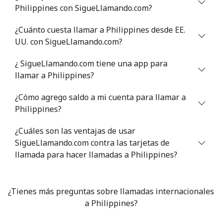
Philippines con SigueLlamando.com?
Línea fija
⁦13.9¢⁩
71 min por ⁦€10⁩
-
¿Cuánto cuesta llamar a Philippines desde EE.
Celular
⁦8.9¢⁩
112 min por ⁦€10⁩
-
UU. con SigueLlamando.com?
Poland
¿ SigueLlamando.com tiene una app para
llamar a Philippines?
Línea fija
⁦0.6¢⁩
1666 min por
-
⁦€10⁩
¿Cómo agrego saldo a mi cuenta para llamar a
Philippines?
Celular
⁦1¢⁩
1000 min por
⁦7¢⁩
⁦€10⁩
¿Cuáles son las ventajas de usar
SigueLlamando.com contra las tarjetas de
llamada para hacer llamadas a Philippines?
Portugal
Línea fija
⁦0.6¢⁩
1666 min por
-
¿Tienes más preguntas sobre llamadas internacionales
⁦€10⁩
a Philippines?
Celular
⁦2.1¢⁩
476 min por ⁦€10⁩
⁦7¢⁩