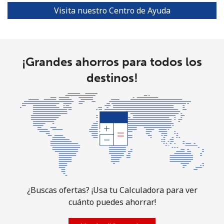
Visita nuestro Centro de Ayuda
Puerto Rico
All
⁦0.6¢⁩
1666 min por
⁦4¢⁩
country
⁦€10⁩
¡Grandes ahorros para todos los
destinos!
¿Buscas ofertas? ¡Usa tu Calculadora para ver
cuánto puedes ahorrar!