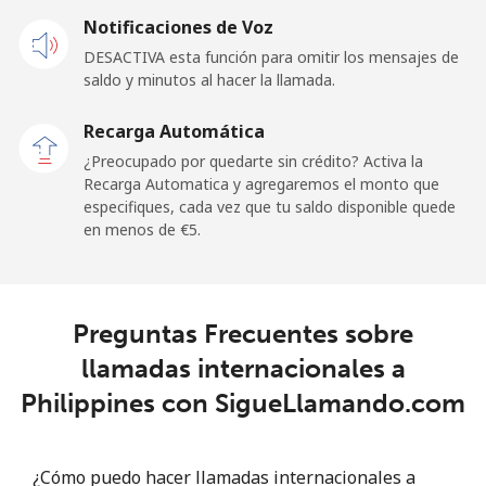
Celular
⁦96.5¢⁩
10 min por ⁦€10⁩
⁦23¢⁩
Notificaciones de Voz
DESACTIVA esta función para omitir los mensajes de
Paraguay
saldo y minutos al hacer la llamada.
Línea fija
⁦2.4¢⁩
416 min por ⁦€10⁩
-
Recarga Automática
¿Preocupado por quedarte sin crédito? Activa la
Celular
⁦4.3¢⁩
232 min por ⁦€10⁩
⁦7¢⁩
Recarga Automatica y agregaremos el monto que
especifiques, cada vez que tu saldo disponible quede
en menos de ⁦€5⁩.
Peru
Línea fija
⁦0.6¢⁩
1666 min por
-
⁦€10⁩
Preguntas Frecuentes sobre
llamadas internacionales a
Celular
⁦0.7¢⁩
1428 min por
-
⁦€10⁩
Philippines con SigueLlamando.com
Philippines
¿Cómo puedo hacer llamadas internacionales a