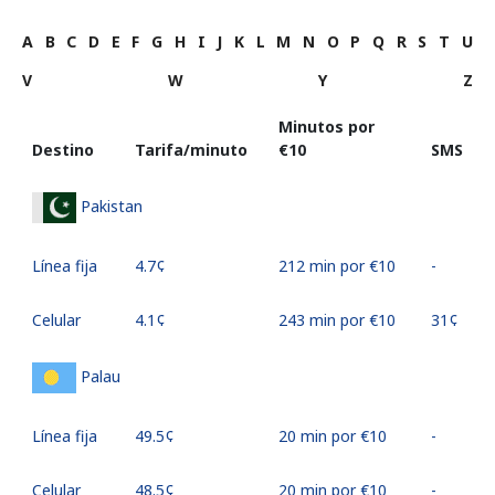
A
B
C
D
E
F
G
H
I
J
K
L
M
N
O
P
Q
R
S
T
U
V
W
Y
Z
Minutos por
Destino
Tarifa/minuto
⁦€10⁩
SMS
Pakistan
Línea fija
⁦4.7¢⁩
212 min por ⁦€10⁩
-
Celular
⁦4.1¢⁩
243 min por ⁦€10⁩
⁦31¢⁩
Palau
Línea fija
⁦49.5¢⁩
20 min por ⁦€10⁩
-
Celular
⁦48.5¢⁩
20 min por ⁦€10⁩
-