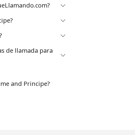
igueLlamando.com?
⁦24¢⁩
cipe?
?
-
as de llamada para
-
ome and Principe?
-
-