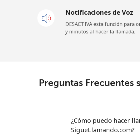
Notificaciones de Voz
Celular
⁦
DESACTIVA esta función para om
y minutos al hacer la llamada.
Sao Tome And Principe
All country
⁦
Saudi Arabia
Preguntas Frecuentes s
Línea fija
⁦9
Celular
⁦
Senegal
¿Cómo puedo hacer lla
SigueLlamando.com?
Línea fija
⁦