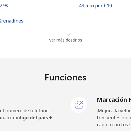
22.9¢⁩
43 min por ⁦€10⁩
Grenadines
19.9¢⁩
50 min por ⁦€10⁩
Ver más destinos
21.9¢⁩
45 min por ⁦€10⁩
Funciones
86.5¢⁩
11 min por ⁦€10⁩
Marcación 
91.5¢⁩
10 min por ⁦€10⁩
 el número de teléfono
¡Mejora la vel
rmato:
código del país +
frecuentes en l
rápido con tus 
15.5¢⁩
64 min por ⁦€10⁩