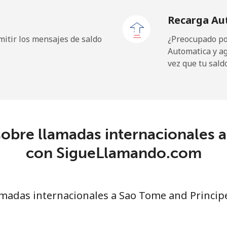
Recarga Au
14.5¢⁩
68 min por ⁦€10⁩
itir los mensajes de saldo
¿Preocupado por
Automatica y a
vez que tu sald
148.9¢⁩
6 min por ⁦€10⁩
obre llamadas internacionales 
.5¢⁩
105 min por ⁦€10⁩
con SigueLlamando.com
14.5¢⁩
68 min por ⁦€10⁩
madas internacionales a Sao Tome and Princip
30.9¢⁩
32 min por ⁦€10⁩