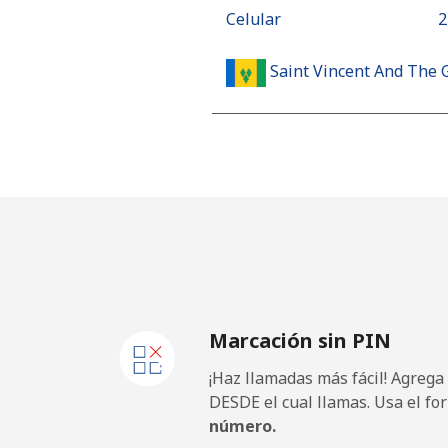
Celular
⁦
Saint Vincent And The 
Línea fija
⁦
Celular
⁦
Samoa
Línea fija
⁦
Marcación sin PIN
Celular
⁦
¡Haz llamadas más fácil! Agrega
San Marino
DESDE el cual llamas. Usa el fo
número.
Línea fija
⁦