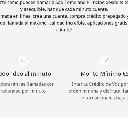
rte cómo puedes llamar a Sao Tome and Principe desde el e
y asequible, haz que cada minuto cuente.
¡Hola!
lamada en línea, crea una cuenta, compra crédito prepagado 
de llamada al máximo: ¡calidad increíble, aplicaciones gratis 
cliente!
Inicia sesión o
REGÍSTRATE →
edondeo al minuto
Monto Mínimo ⁦€5
cobrarán las llamadas con
Intenta Crédito de Voz po
¿Olvidaste tu contraseña? →
redondeo por minuto.
orden mínima y disfruta ll
internacionales bajas
Iniciar Sesión