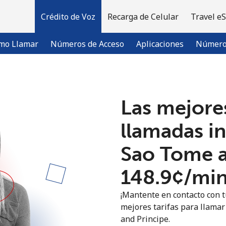
Crédito de Voz
Recarga de Celular
Travel e
mo Llamar
Números de Acceso
Aplicaciones
Número 
¡Bienvenido!
Las mejores
llamadas i
¿Ya tienes una cuenta?
Inicia sesión →
Sao Tome a
Regístrate con
⁦148.9¢⁩/mi
¡Mantente en contacto con t
mejores tarifas para llamar
and Principe.