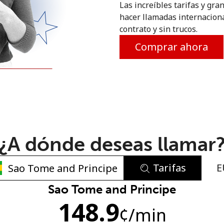
Las increíbles tarifas y gra
o
hacer llamadas internaciona
contrato y sin trucos.
Comprar ahora
¿A dónde deseas llamar
Tarifas
E
No se ha creado una contraseña
Sao Tome and Principe
148.9
Mínimo 8 caracteres
¢
/min
Una letra mayúscula y una minúscula