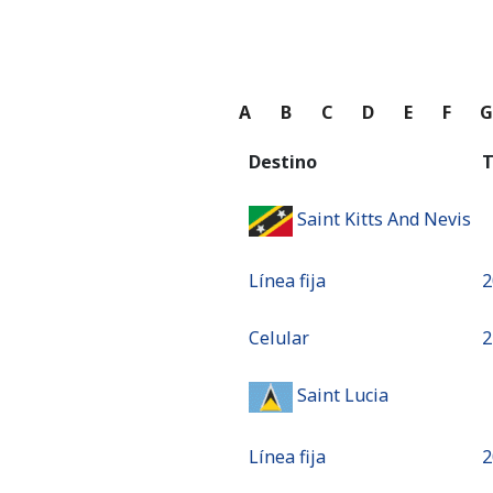
A
B
C
D
E
F
Destino
T
Saint Kitts And Nevis
Línea fija
⁦
Celular
⁦
Saint Lucia
Línea fija
⁦