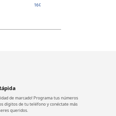
⁦16¢⁩
-
-
-
Rápida
⁦23¢⁩
ocidad de marcado! Programa tus números
os dígitos de tu teléfono y conéctate más
seres queridos.
-