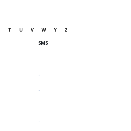
S
T
U
V
W
Y
Z
SMS
-
-
-