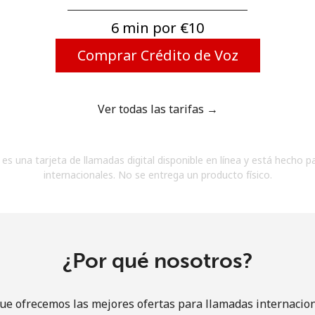
Un número
Un caracter especial
6 min por ⁦€10⁩
Comprar Crédito de Voz
Ver todas las tarifas →
Mantente en contacto para recibir nuestras mejores
es una tarjeta de llamadas digital disponible en línea y está hecho p
ofertas.
internacionales. No se entrega un producto físico.
Al abrir una cuenta en este sitio web, estoy de
acuerdo con estos
Términos y condiciones.
Únete
¿Por qué nosotros?
ue ofrecemos las mejores ofertas para llamadas internacion