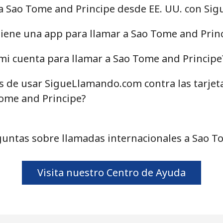
 a Sao Tome and Principe desde EE. UU. con S
25.9¢⁩
38 min por ⁦€10⁩
iene una app para llamar a Sao Tome and Prin
mi cuenta para llamar a Sao Tome and Principe
14.9¢⁩
67 min por ⁦€10⁩
as de usar SigueLlamando.com contra las tarjet
37.9¢⁩
26 min por ⁦€10⁩
Tome and Principe?
untas sobre llamadas internacionales a Sao T
60.9¢⁩
16 min por ⁦€10⁩
Visita nuestro Centro de Ayuda
60.9¢⁩
16 min por ⁦€10⁩