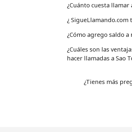
¿Cuánto cuesta llamar
Celular
⁦
¿ SigueLlamando.com t
Serbia
¿Cómo agrego saldo a 
Línea fija
⁦
¿Cuáles son las ventaj
Celular
⁦
hacer llamadas a Sao 
Seychelles
¿Tienes más preg
Línea fija
⁦
Celular
⁦
Sierra Leone