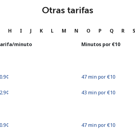
o
Otras tarifas
Continuar con
G
H
I
J
K
L
M
N
O
P
Q
R
arifa/minuto
Minutos por ⁦€10⁩
20.9¢⁩
47 min por ⁦€10⁩
22.9¢⁩
43 min por ⁦€10⁩
20.9¢⁩
47 min por ⁦€10⁩