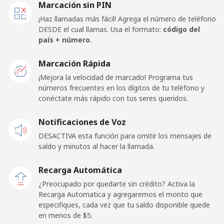
Marcación sin PIN
Línea fija
⁦3.9¢⁩
256 min por ⁦$10⁩
-
¡Haz llamadas más fácil! Agrega el número de teléfono
DESDE el cual llamas. Usa el formato:
código del
Celular
⁦13.5¢⁩
74 min por ⁦$10⁩
⁦14¢⁩
país + número.
Papua New Guinea
Marcación Rápida
¡Mejora la velocidad de marcado! Programa tus
números frecuentes en los dígitos de tu teléfono y
Línea fija
⁦103.9¢⁩
9 min por ⁦$10⁩
-
conéctate más rápido con tus seres queridos.
Celular
⁦108.9¢⁩
9 min por ⁦$10⁩
⁦25¢⁩
Notificaciones de Voz
DESACTIVA esta función para omitir los mensajes de
Paraguay
saldo y minutos al hacer la llamada.
Línea fija
⁦2.5¢⁩
400 min por ⁦$10⁩
-
Recarga Automática
¿Preocupado por quedarte sin crédito? Activa la
Celular
⁦4.7¢⁩
212 min por ⁦$10⁩
⁦7¢⁩
Recarga Automatica y agregaremos el monto que
especifiques, cada vez que tu saldo disponible quede
en menos de ⁦$5⁩.
Peru