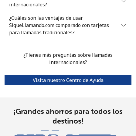
Celular
⁦1.2¢⁩
833 min por ⁦$10⁩
⁦7¢⁩
internacionales?
¿Cuáles son las ventajas de usar
Portugal
SigueLlamando.com comparado con tarjetas
para llamadas tradicionales?
Línea fija
⁦0.7¢⁩
1428 min por
-
⁦$10⁩
¿Tienes más preguntas sobre llamadas
Celular
⁦2.4¢⁩
416 min por ⁦$10⁩
⁦7¢⁩
internacionales?
Puerto Rico
Visita nuestro Centro de Ayuda
All
⁦0.7¢⁩
1428 min por
⁦4¢⁩
country
⁦$10⁩
¡Grandes ahorros para todos los
destinos!