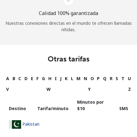
Calidad 100% garantizada
Nuestras conexiones directas en el mundo te ofrecen llamadas
nítidas.
Otras tarifas
A
B
C
D
E
F
G
H
I
J
K
L
M
N
O
P
Q
R
S
T
U
V
W
Y
Z
Minutos por
Destino
Tarifa/minuto
⁦$10⁩
SMS
Pakistan