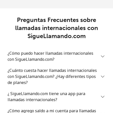
Línea fija
⁦0.8¢⁩
1250 min por
-
⁦$10⁩
Preguntas Frecuentes sobre
llamadas internacionales con
Celular
⁦0.8¢⁩
1250 min por
-
⁦$10⁩
SigueLlamando.com
Philippines
¿Cómo puedo hacer llamadas internacionales
con SigueLlamando.com?
Línea fija
⁦14.5¢⁩
68 min por ⁦$10⁩
-
¿Cuánto cuesta hacer llamadas internacionales
Celular
⁦9.5¢⁩
105 min por ⁦$10⁩
-
con SigueLlamando.com? ¿Hay diferentes tipos
de planes?
Poland
¿ SigueLlamando.com tiene una app para
Línea fija
⁦0.8¢⁩
1250 min por
-
llamadas internacionales?
⁦$10⁩
¿Cómo agrego saldo a mi cuenta para llamadas