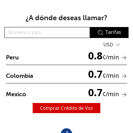
¿A dónde deseas llamar?
Tarifas
USD
No se ha creado una contraseña
0.8
¢
/min
Peru
Mínimo 8 caracteres
Una letra mayúscula y una minúscula
Un número
0.7
¢
/min
Colombia
Un caracter especial
0.7
¢
/min
Mexico
Comprar Crédito de Voz
Mantente en contacto para recibir nuestras mejores
ofertas.