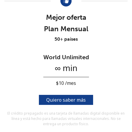
Al abrir una cuenta en este sitio web, estoy de acuerdo con
estos
Términos y condiciones.
Mejor oferta
Únete
Plan Mensual
50+ países
World Unlimited
¡Hola!
∞ min
Inicia sesión o
REGÍSTRATE →
⁦$10⁩ /mes
Quiero saber más
El crédito prepagado es una tarjeta de llamadas digital disponible en
línea y está hecho para llamadas virtuales internacionales. No se
¿Olvidaste tu contraseña? →
entrega un producto físico.