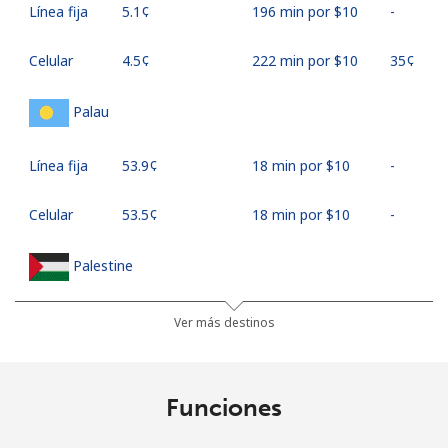
Línea fija
⁦5.1¢⁩
196 min por ⁦$10⁩
-
Celular
⁦4.5¢⁩
222 min por ⁦$10⁩
⁦35¢⁩
Palau
Línea fija
⁦53.9¢⁩
18 min por ⁦$10⁩
-
Celular
⁦53.5¢⁩
18 min por ⁦$10⁩
-
Palestine
Línea fija
⁦19.9¢⁩
50 min por ⁦$10⁩
-
Ver más destinos
Celular
⁦22.9¢⁩
43 min por ⁦$10⁩
-
Funciones
Panama