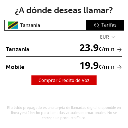
¿A dónde deseas llamar?
Tarifas
EUR
23.9
No se ha creado una contraseña
¢
/min
Tanzania
Mínimo 8 caracteres
Una letra mayúscula y una minúscula
19.9
¢
/min
Mobile
Un número
Un caracter especial
Comprar Crédito de Voz
El crédito prepagado es una tarjeta de llamadas digital disponible en
línea y está hecho para llamadas virtuales internacionales. No se
Mantente en contacto para recibir nuestras mejores
entrega un producto físico.
ofertas.