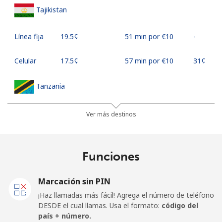
Tajikistan
Línea fija
⁦19.5¢⁩
51 min por ⁦€10⁩
-
Celular
⁦17.5¢⁩
57 min por ⁦€10⁩
⁦31¢⁩
Tanzania
Línea fija
⁦23.9¢⁩
41 min por ⁦€10⁩
-
Ver más destinos
Celular
⁦19.9¢⁩
50 min por ⁦€10⁩
-
Funciones
Thailand
Marcación sin PIN
Línea fija
⁦2.3¢⁩
434 min por ⁦€10⁩
-
¡Haz llamadas más fácil! Agrega el número de teléfono
DESDE el cual llamas. Usa el formato:
código del
Celular
⁦2.3¢⁩
434 min por ⁦€10⁩
⁦5¢⁩
país + número.