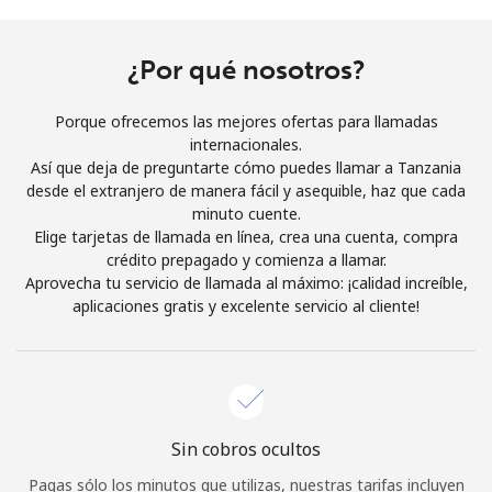
Al abrir una cuenta en este sitio web, estoy de acuerdo con
estos
Términos y condiciones.
¿Por qué nosotros?
Únete
Porque ofrecemos las mejores ofertas para llamadas
internacionales.
Así que deja de preguntarte cómo puedes llamar a Tanzania
desde el extranjero de manera fácil y asequible, haz que cada
minuto cuente.
¡Hola!
Elige tarjetas de llamada en línea, crea una cuenta, compra
crédito prepagado y comienza a llamar.
Aprovecha tu servicio de llamada al máximo: ¡calidad increíble,
Inicia sesión o
REGÍSTRATE →
aplicaciones gratis y excelente servicio al cliente!
Sin cobros ocultos
¿Olvidaste tu contraseña? →
Pagas sólo los minutos que utilizas, nuestras tarifas incluyen