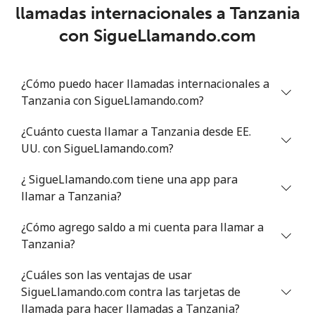
llamadas internacionales a Tanzania
Trinidad And Tobago
con SigueLlamando.com
Línea fija
⁦4.7¢⁩
212 min por ⁦€10⁩
-
¿Cómo puedo hacer llamadas internacionales a
Celular
⁦13.9¢⁩
71 min por ⁦€10⁩
-
Tanzania con SigueLlamando.com?
Tunisia
¿Cuánto cuesta llamar a Tanzania desde EE.
UU. con SigueLlamando.com?
Línea fija
⁦71.5¢⁩
13 min por ⁦€10⁩
-
¿ SigueLlamando.com tiene una app para
Celular
⁦69.5¢⁩
14 min por ⁦€10⁩
-
llamar a Tanzania?
¿Cómo agrego saldo a mi cuenta para llamar a
Turkey
Tanzania?
Línea fija
⁦3¢⁩
333 min por ⁦€10⁩
-
¿Cuáles son las ventajas de usar
SigueLlamando.com contra las tarjetas de
Celular
⁦19.5¢⁩
51 min por ⁦€10⁩
⁦5¢⁩
llamada para hacer llamadas a Tanzania?