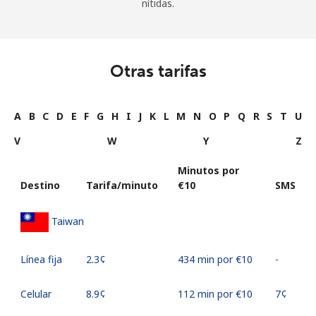
nítidas.
Otras tarifas
A
B
C
D
E
F
G
H
I
J
K
L
M
N
O
P
Q
R
S
T
U
V
W
Y
Z
Minutos por
Destino
Tarifa/minuto
⁦€10⁩
SMS
Taiwan
Línea fija
⁦2.3¢⁩
434 min por ⁦€10⁩
-
Celular
⁦8.9¢⁩
112 min por ⁦€10⁩
⁦7¢⁩