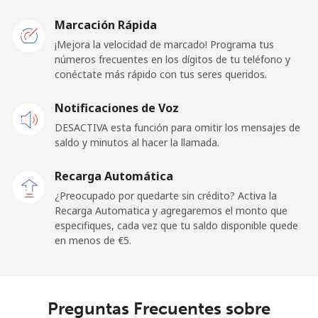
Togo
Marcación Rápida
¡Mejora la velocidad de marcado! Programa tus
números frecuentes en los dígitos de tu teléfono y
Línea fija
⁦28.9¢⁩
34 min por ⁦€10⁩
-
conéctate más rápido con tus seres queridos.
Celular
⁦23.5¢⁩
42 min por ⁦€10⁩
⁦5¢⁩
Notificaciones de Voz
DESACTIVA esta función para omitir los mensajes de
Tokelau
saldo y minutos al hacer la llamada.
All
⁦152.5¢⁩
6 min por ⁦€10⁩
-
Recarga Automática
country
¿Preocupado por quedarte sin crédito? Activa la
Recarga Automatica y agregaremos el monto que
Tonga
especifiques, cada vez que tu saldo disponible quede
en menos de ⁦€5⁩.
Línea fija
⁦90.5¢⁩
11 min por ⁦€10⁩
-
Celular
⁦92.5¢⁩
10 min por ⁦€10⁩
⁦5¢⁩
Preguntas Frecuentes sobre