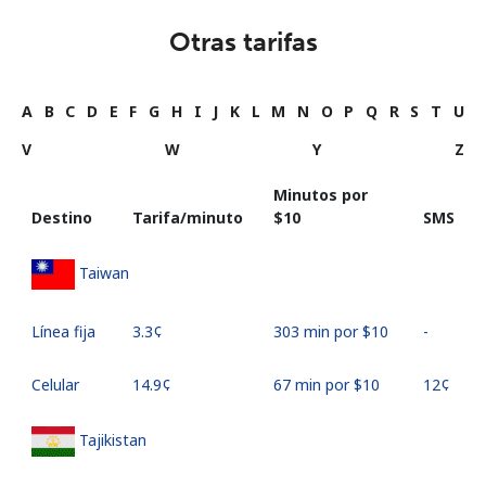
Otras tarifas
A
B
C
D
E
F
G
H
I
J
K
L
M
N
O
P
Q
R
S
T
U
V
W
Y
Z
Minutos por
Destino
Tarifa/minuto
⁦$10⁩
SMS
Taiwan
Línea fija
⁦3.3¢⁩
303 min por ⁦$10⁩
-
Celular
⁦14.9¢⁩
67 min por ⁦$10⁩
⁦12¢⁩
Tajikistan