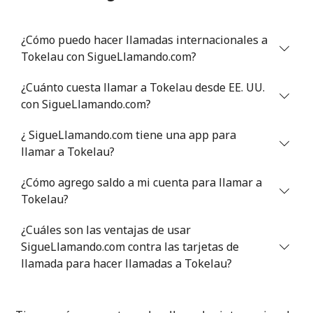
Línea fija
⁦7.5¢⁩
133 min por ⁦$10⁩
-
¿Cómo puedo hacer llamadas internacionales a
Celular
⁦21.5¢⁩
46 min por ⁦$10⁩
-
Tokelau con SigueLlamando.com?
Tunisia
¿Cuánto cuesta llamar a Tokelau desde EE. UU.
con SigueLlamando.com?
Línea fija
⁦110.9¢⁩
9 min por ⁦$10⁩
-
¿ SigueLlamando.com tiene una app para
Celular
⁦112.5¢⁩
8 min por ⁦$10⁩
-
llamar a Tokelau?
¿Cómo agrego saldo a mi cuenta para llamar a
Turkey
Tokelau?
Línea fija
⁦4.1¢⁩
243 min por ⁦$10⁩
-
¿Cuáles son las ventajas de usar
SigueLlamando.com contra las tarjetas de
Celular
⁦30.5¢⁩
32 min por ⁦$10⁩
⁦8¢⁩
llamada para hacer llamadas a Tokelau?
Turkmenistan