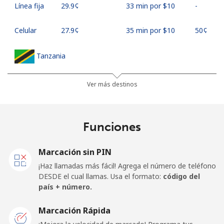
Línea fija
⁦29.9¢⁩
33 min por ⁦$10⁩
-
Celular
⁦27.9¢⁩
35 min por ⁦$10⁩
⁦50¢⁩
Tanzania
Línea fija
⁦38.5¢⁩
25 min por ⁦$10⁩
-
Ver más destinos
Celular
⁦29.5¢⁩
33 min por ⁦$10⁩
-
Funciones
Thailand
Marcación sin PIN
Línea fija
⁦3.7¢⁩
270 min por ⁦$10⁩
-
¡Haz llamadas más fácil! Agrega el número de teléfono
DESDE el cual llamas. Usa el formato:
código del
Celular
⁦3.5¢⁩
285 min por ⁦$10⁩
⁦8¢⁩
país + número.
Togo
Marcación Rápida