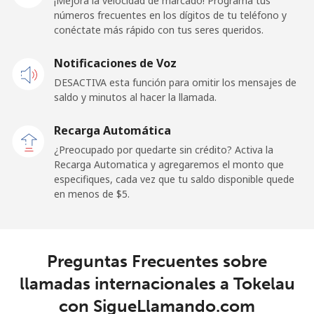
¡Mejora la velocidad de marcado! Programa tus
números frecuentes en los dígitos de tu teléfono y
Línea fija
⁦42.9¢⁩
23 min por ⁦$10⁩
-
conéctate más rápido con tus seres queridos.
Celular
⁦39.5¢⁩
25 min por ⁦$10⁩
⁦8¢⁩
Notificaciones de Voz
DESACTIVA esta función para omitir los mensajes de
Tokelau
saldo y minutos al hacer la llamada.
All
⁦242.9¢⁩
4 min por ⁦$10⁩
-
Recarga Automática
country
¿Preocupado por quedarte sin crédito? Activa la
Recarga Automatica y agregaremos el monto que
Tonga
especifiques, cada vez que tu saldo disponible quede
en menos de ⁦$5⁩.
Línea fija
⁦144.9¢⁩
6 min por ⁦$10⁩
-
Celular
⁦145.9¢⁩
6 min por ⁦$10⁩
⁦8¢⁩
Preguntas Frecuentes sobre
llamadas internacionales a Tokelau
Trinidad And Tobago
con SigueLlamando.com