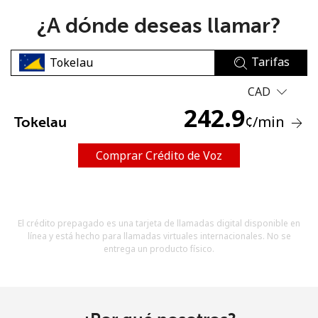
¿A dónde deseas llamar?
Tarifas
CAD
242.9
No se ha creado una contraseña
¢
/min
Tokelau
Mínimo 8 caracteres
Una letra mayúscula y una minúscula
Comprar Crédito de Voz
Un número
Un caracter especial
El crédito prepagado es una tarjeta de llamadas digital disponible en
línea y está hecho para llamadas virtuales internacionales. No se
entrega un producto físico.
Mantente en contacto para recibir nuestras mejores
ofertas.