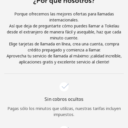
¿Por qué nosotros?
Al abrir una cuenta en este sitio web, estoy de acuerdo con
estos
Términos y condiciones.
Porque ofrecemos las mejores ofertas para llamadas
internacionales.
Así que deja de preguntarte cómo puedes llamar a Tokelau
Únete
desde el extranjero de manera fácil y asequible, haz que cada
minuto cuente.
Elige tarjetas de llamada en línea, crea una cuenta, compra
crédito prepagado y comienza a llamar.
Aprovecha tu servicio de llamada al máximo: ¡calidad increíble,
¡Hola!
aplicaciones gratis y excelente servicio al cliente!
Inicia sesión o
REGÍSTRATE →
Sin cobros ocultos
Pagas sólo los minutos que utilizas, nuestras tarifas incluyen
impuestos.
¿Olvidaste tu contraseña? →