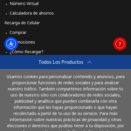
Número Virtual
Calculadora de ahorros
Recarga de Celular
Comprar
Promociones
¿Cómo Recargar?
Travel eSIM
Todos Los Productos
Comprar
Usamos cookies para personalizar contenido y anuncios, para
Cómo funciona
proporcionar funciones de redes sociales y para analizar
nuestro tráfico. También compartimos información sobre tu
uso de nuestro sitio con colaboradores de redes sociales,
publicidad y analítica que pueden combinarla con otra
Paga con
información que les hayas proporcionado o que hayan
recolectado a partir de tu uso de su servicio. Para más
información sobre nuestras prácticas de privacidad y otras
elecciones o derechos que podrías tener a tu disposición, por