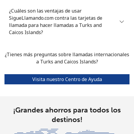
Celular
⁦30.5¢⁩
32 min por ⁦$10⁩
⁦8¢⁩
¿Cuáles son las ventajas de usar
SigueLlamando.com contra las tarjetas de
Turkmenistan
llamada para hacer llamadas a Turks and
Caicos Islands?
Línea fija
⁦28.5¢⁩
35 min por ⁦$10⁩
-
Celular
⁦36.9¢⁩
27 min por ⁦$10⁩
⁦25¢⁩
¿Tienes más preguntas sobre llamadas internacionales
a Turks and Caicos Islands?
Turks And Caicos Islands
Visita nuestro Centro de Ayuda
Línea fija
⁦32.5¢⁩
30 min por ⁦$10⁩
-
Celular
⁦34.9¢⁩
28 min por ⁦$10⁩
-
¡Grandes ahorros para todos los
Tuvalu
destinos!
All
⁦225.9¢⁩
4 min por ⁦$10⁩
-