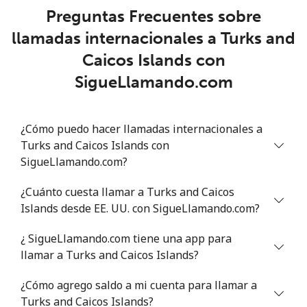
Celular
⁦145.9¢⁩
6 min por ⁦$10⁩
⁦8¢⁩
Preguntas Frecuentes sobre
llamadas internacionales a Turks and
Trinidad And Tobago
Caicos Islands con
Línea fija
⁦7.5¢⁩
133 min por ⁦$10⁩
-
SigueLlamando.com
Celular
⁦21.5¢⁩
46 min por ⁦$10⁩
-
¿Cómo puedo hacer llamadas internacionales a
Tunisia
Turks and Caicos Islands con
SigueLlamando.com?
Línea fija
⁦110.9¢⁩
9 min por ⁦$10⁩
-
¿Cuánto cuesta llamar a Turks and Caicos
Islands desde EE. UU. con SigueLlamando.com?
Celular
⁦112.5¢⁩
8 min por ⁦$10⁩
-
¿ SigueLlamando.com tiene una app para
Turkey
llamar a Turks and Caicos Islands?
¿Cómo agrego saldo a mi cuenta para llamar a
Línea fija
⁦4.1¢⁩
243 min por ⁦$10⁩
-
Turks and Caicos Islands?