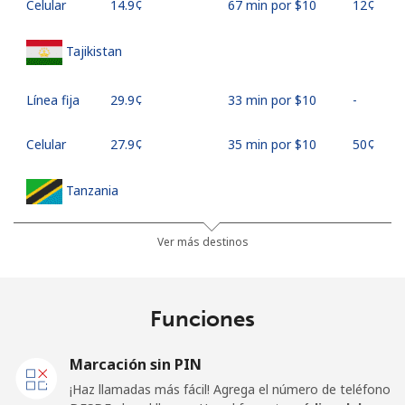
Celular
⁦14.9¢⁩
67 min por ⁦$10⁩
⁦12¢⁩
Tajikistan
Línea fija
⁦29.9¢⁩
33 min por ⁦$10⁩
-
Celular
⁦27.9¢⁩
35 min por ⁦$10⁩
⁦50¢⁩
Tanzania
Línea fija
⁦38.5¢⁩
25 min por ⁦$10⁩
-
Ver más destinos
Celular
⁦29.5¢⁩
33 min por ⁦$10⁩
-
Funciones
Thailand
Marcación sin PIN
Línea fija
⁦3.7¢⁩
270 min por ⁦$10⁩
-
¡Haz llamadas más fácil! Agrega el número de teléfono