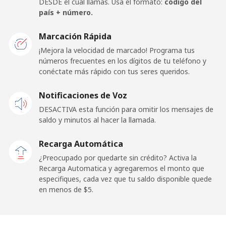
DESDE el cual llamas. Usa el formato:
código del
Celular
⁦3.5¢⁩
285 min por ⁦$10⁩
⁦8¢⁩
país + número.
Togo
Marcación Rápida
¡Mejora la velocidad de marcado! Programa tus
números frecuentes en los dígitos de tu teléfono y
Línea fija
⁦42.9¢⁩
23 min por ⁦$10⁩
-
conéctate más rápido con tus seres queridos.
Celular
⁦39.5¢⁩
25 min por ⁦$10⁩
⁦8¢⁩
Notificaciones de Voz
DESACTIVA esta función para omitir los mensajes de
Tokelau
saldo y minutos al hacer la llamada.
All
⁦242.9¢⁩
4 min por ⁦$10⁩
-
Recarga Automática
country
¿Preocupado por quedarte sin crédito? Activa la
Recarga Automatica y agregaremos el monto que
Tonga
especifiques, cada vez que tu saldo disponible quede
en menos de ⁦$5⁩.
Línea fija
⁦144.9¢⁩
6 min por ⁦$10⁩
-