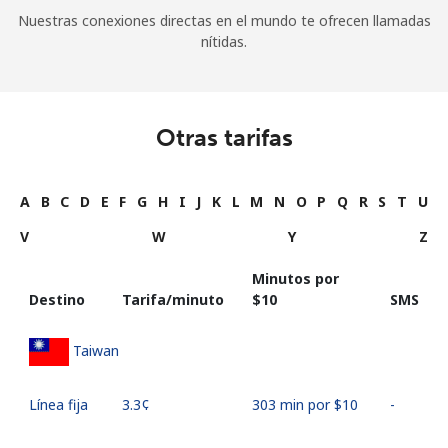
Nuestras conexiones directas en el mundo te ofrecen llamadas
nítidas.
Otras tarifas
A
B
C
D
E
F
G
H
I
J
K
L
M
N
O
P
Q
R
S
T
U
V
W
Y
Z
Minutos por
Destino
Tarifa/minuto
⁦$10⁩
SMS
Taiwan
Línea fija
⁦3.3¢⁩
303 min por ⁦$10⁩
-