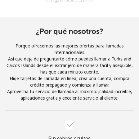
entrega un producto físico.
Al abrir una cuenta en este sitio web, estoy de acuerdo con
estos
Términos y condiciones.
Únete
¿Por qué nosotros?
Porque ofrecemos las mejores ofertas para llamadas
internacionales.
Así que deja de preguntarte cómo puedes llamar a Turks and
¡Hola!
Caicos Islands desde el extranjero de manera fácil y asequible,
haz que cada minuto cuente.
Elige tarjetas de llamada en línea, crea una cuenta, compra
Inicia sesión o
REGÍSTRATE →
crédito prepagado y comienza a llamar.
Aprovecha tu servicio de llamada al máximo: ¡calidad increíble,
aplicaciones gratis y excelente servicio al cliente!
¿Olvidaste tu contraseña? →
Sin cobros ocultos