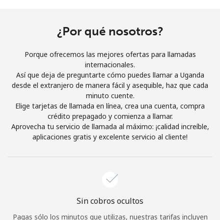
Al abrir una cuenta en este sitio web, estoy de acuerdo con
estos
Términos y condiciones.
¿Por qué nosotros?
Únete
Porque ofrecemos las mejores ofertas para llamadas
internacionales.
Así que deja de preguntarte cómo puedes llamar a Uganda
desde el extranjero de manera fácil y asequible, haz que cada
minuto cuente.
¡Hola!
Elige tarjetas de llamada en línea, crea una cuenta, compra
crédito prepagado y comienza a llamar.
Aprovecha tu servicio de llamada al máximo: ¡calidad increíble,
Inicia sesión o
REGÍSTRATE →
aplicaciones gratis y excelente servicio al cliente!
Sin cobros ocultos
¿Olvidaste tu contraseña? →
Pagas sólo los minutos que utilizas, nuestras tarifas incluyen