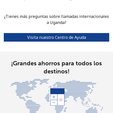
Celular
⁦8.5p⁩
117 min por
⁦30p⁩
⁦£10⁩
¿Tienes más preguntas sobre llamadas internacionales
Tashkent
⁦8.9p⁩
a Uganda?
112 min por
-
⁦£10⁩
Visita nuestro Centro de Ayuda
¡Grandes ahorros para todos los
destinos!