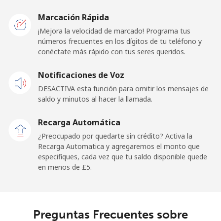
United Kingdom
Marcación Rápida
Línea fija
⁦0.5p⁩
2000 min por
-
¡Mejora la velocidad de marcado! Programa tus
⁦£10⁩
números frecuentes en los dígitos de tu teléfono y
conéctate más rápido con tus seres queridos.
Celular
⁦1.2p⁩
833 min por
⁦7p⁩
Notificaciones de Voz
⁦£10⁩
DESACTIVA esta función para omitir los mensajes de
Premium
⁦24.9p⁩
40 min por
-
saldo y minutos al hacer la llamada.
⁦£10⁩
Recarga Automática
United States
¿Preocupado por quedarte sin crédito? Activa la
Recarga Automatica y agregaremos el monto que
especifiques, cada vez que tu saldo disponible quede
All country
⁦0.8p⁩
1250 min por
-
en menos de ⁦£5⁩.
⁦£10⁩
Uruguay
Preguntas Frecuentes sobre