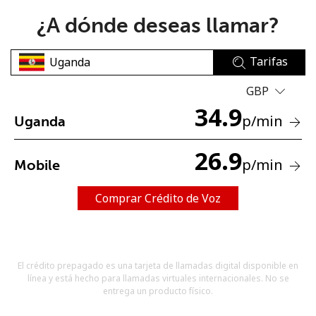
¿A dónde deseas llamar?
Tarifas
GBP
34.9
No se ha creado una contraseña
p
/min
Uganda
Mínimo 8 caracteres
Una letra mayúscula y una minúscula
26.9
p
/min
Mobile
Un número
Un caracter especial
Comprar Crédito de Voz
El crédito prepagado es una tarjeta de llamadas digital disponible en
línea y está hecho para llamadas virtuales internacionales. No se
Mantente en contacto para recibir nuestras mejores
entrega un producto físico.
ofertas.