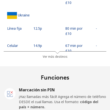
⁦£10⁩
Ukraine
Línea fija
⁦12.5p⁩
80 min por
-
⁦£10⁩
Celular
⁦14.9p⁩
67 min por
-
⁦£10⁩
Ver más destinos
United Arab Emirates
Funciones
Línea fija
⁦12.5p⁩
80 min por
-
⁦£10⁩
Marcación sin PIN
Celular
⁦11.9p⁩
84 min por
⁦11p⁩
¡Haz llamadas más fácil! Agrega el número de teléfono
⁦£10⁩
DESDE el cual llamas. Usa el formato:
código del
país + número.