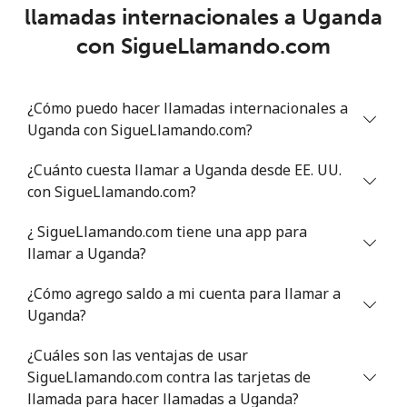
Línea fija
⁦5.3p⁩
188 min por
-
llamadas internacionales a Uganda
⁦£10⁩
con SigueLlamando.com
Celular
⁦13.5p⁩
74 min por
⁦5p⁩
⁦£10⁩
¿Cómo puedo hacer llamadas internacionales a
Uganda con SigueLlamando.com?
Montevideo
⁦3.7p⁩
270 min por
-
⁦£10⁩
¿Cuánto cuesta llamar a Uganda desde EE. UU.
con SigueLlamando.com?
Us Virgin Islands
¿ SigueLlamando.com tiene una app para
All country
⁦9.5p⁩
105 min por
-
llamar a Uganda?
⁦£10⁩
¿Cómo agrego saldo a mi cuenta para llamar a
Uzbekistan
Uganda?
¿Cuáles son las ventajas de usar
Línea fija
⁦8.9p⁩
112 min por
-
SigueLlamando.com contra las tarjetas de
⁦£10⁩
llamada para hacer llamadas a Uganda?