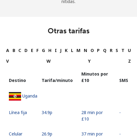
nítidas.
Otras tarifas
A
B
C
D
E
F
G
H
I
J
K
L
M
N
O
P
Q
R
S
T
U
V
W
Y
Z
Minutos por
Destino
Tarifa/minuto
⁦£10⁩
SMS
Uganda
Línea fija
⁦34.9p⁩
28 min por
-
⁦£10⁩
Celular
⁦26.9p⁩
37 min por
-