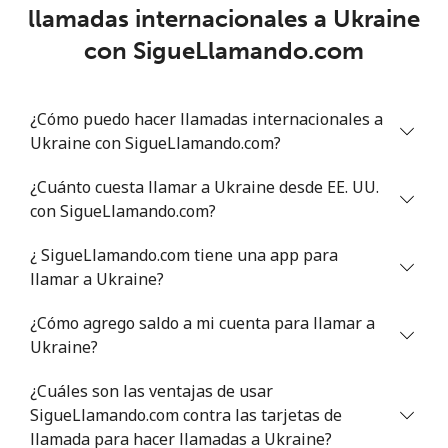
Línea fija
⁦8.9c⁩
112 min por
-
llamadas internacionales a Ukraine
⁦$10⁩
con SigueLlamando.com
Celular
⁦24.5c⁩
40 min por
⁦9c⁩
⁦$10⁩
¿Cómo puedo hacer llamadas internacionales a
Ukraine con SigueLlamando.com?
Montevideo
⁦6.1c⁩
163 min por
-
⁦$10⁩
¿Cuánto cuesta llamar a Ukraine desde EE. UU.
con SigueLlamando.com?
Us Virgin Islands
¿ SigueLlamando.com tiene una app para
All country
⁦16.5c⁩
60 min por
-
llamar a Ukraine?
⁦$10⁩
¿Cómo agrego saldo a mi cuenta para llamar a
Uzbekistan
Ukraine?
¿Cuáles son las ventajas de usar
Línea fija
⁦16.9c⁩
59 min por
-
SigueLlamando.com contra las tarjetas de
⁦$10⁩
llamada para hacer llamadas a Ukraine?