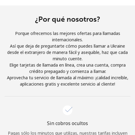
Al abrir una cuenta en este sitio web, estoy de acuerdo con
estos
Términos y condiciones.
¿Por qué nosotros?
Únete
Porque ofrecemos las mejores ofertas para llamadas
internacionales.
Así que deja de preguntarte cómo puedes llamar a Ukraine
desde el extranjero de manera fácil y asequible, haz que cada
minuto cuente.
¡Hola!
Elige tarjetas de llamada en línea, crea una cuenta, compra
crédito prepagado y comienza a llamar.
Aprovecha tu servicio de llamada al máximo: ¡calidad increíble,
Inicia sesión o
REGÍSTRATE →
aplicaciones gratis y excelente servicio al cliente!
Sin cobros ocultos
¿Olvidaste tu contraseña? →
Pagas sólo los minutos que utilizas, nuestras tarifas incluyen