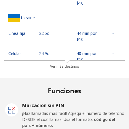
⁦$10⁩
Ukraine
Línea fija
⁦22.5c⁩
44 min por
-
⁦$10⁩
Celular
⁦24.9c⁩
40 min por
-
⁦$10⁩
Ver más destinos
United Arab Emirates
Funciones
Línea fija
⁦22.9c⁩
43 min por
-
⁦$10⁩
Marcación sin PIN
Celular
⁦21.5c⁩
46 min por
⁦21c⁩
¡Haz llamadas más fácil! Agrega el número de teléfono
⁦$10⁩
DESDE el cual llamas. Usa el formato:
código del
país + número.