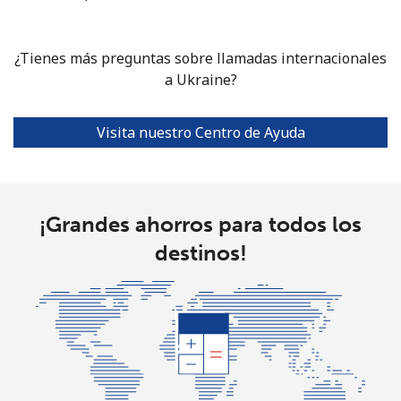
Celular
⁦16.5c⁩
60 min por
⁦60c⁩
⁦$10⁩
¿Tienes más preguntas sobre llamadas internacionales
Tashkent
⁦15.9c⁩
a Ukraine?
62 min por
-
⁦$10⁩
Visita nuestro Centro de Ayuda
¡Grandes ahorros para todos los
destinos!