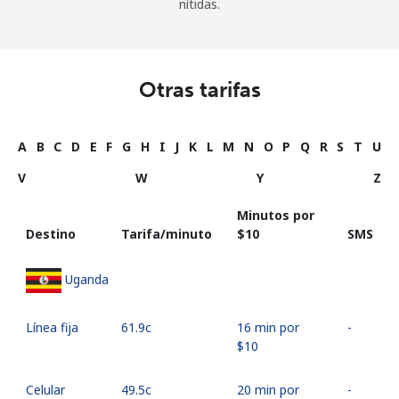
nítidas.
Otras tarifas
A
B
C
D
E
F
G
H
I
J
K
L
M
N
O
P
Q
R
S
T
U
V
W
Y
Z
Minutos por
Destino
Tarifa/minuto
⁦$10⁩
SMS
Uganda
Línea fija
⁦61.9c⁩
16 min por
-
⁦$10⁩
Celular
⁦49.5c⁩
20 min por
-