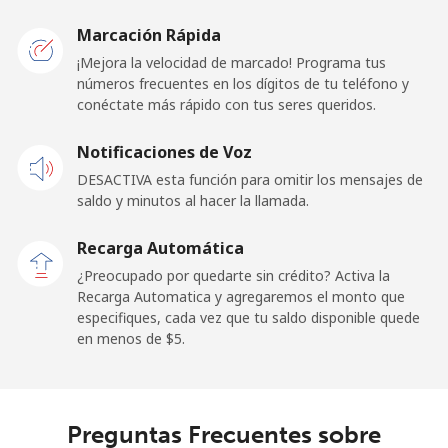
United Kingdom
Marcación Rápida
Línea fija
⁦0.9c⁩
1111 min por
-
¡Mejora la velocidad de marcado! Programa tus
⁦$10⁩
números frecuentes en los dígitos de tu teléfono y
conéctate más rápido con tus seres queridos.
Celular
⁦2c⁩
500 min por
⁦13c⁩
Notificaciones de Voz
⁦$10⁩
DESACTIVA esta función para omitir los mensajes de
Premium
⁦46.5c⁩
21 min por
-
saldo y minutos al hacer la llamada.
⁦$10⁩
Recarga Automática
United States
¿Preocupado por quedarte sin crédito? Activa la
Recarga Automatica y agregaremos el monto que
especifiques, cada vez que tu saldo disponible quede
All country
⁦1.4c⁩
714 min por
-
en menos de ⁦$5⁩.
⁦$10⁩
Uruguay
Preguntas Frecuentes sobre