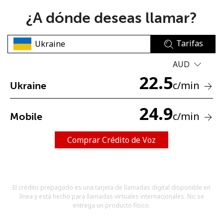
¿A dónde deseas llamar?
Tarifas
AUD
22.5
No se ha creado una contraseña
c
/min
Ukraine
Mínimo 8 caracteres
Una letra mayúscula y una minúscula
24.9
c
/min
Mobile
Un número
Un caracter especial
Comprar Crédito de Voz
El crédito prepagado es una tarjeta de llamadas digital disponible en
línea y está hecho para llamadas virtuales internacionales. No se
Mantente en contacto para recibir nuestras mejores
entrega un producto físico.
ofertas.