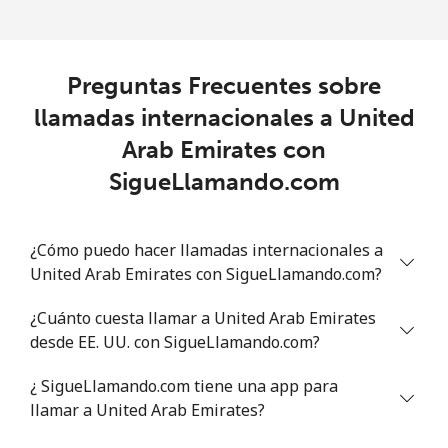
Uruguay
Preguntas Frecuentes sobre
Línea fija
⁦8.9¢⁩
112 min por
-
llamadas internacionales a United
⁦$10⁩
Arab Emirates con
Celular
⁦23.9¢⁩
41 min por
⁦8¢⁩
SigueLlamando.com
⁦$10⁩
Montevideo
⁦6.5¢⁩
153 min por
-
¿Cómo puedo hacer llamadas internacionales a
⁦$10⁩
United Arab Emirates con SigueLlamando.com?
Us Virgin Islands
¿Cuánto cuesta llamar a United Arab Emirates
desde EE. UU. con SigueLlamando.com?
All country
⁦16.9¢⁩
59 min por
-
¿ SigueLlamando.com tiene una app para
⁦$10⁩
llamar a United Arab Emirates?
Uzbekistan