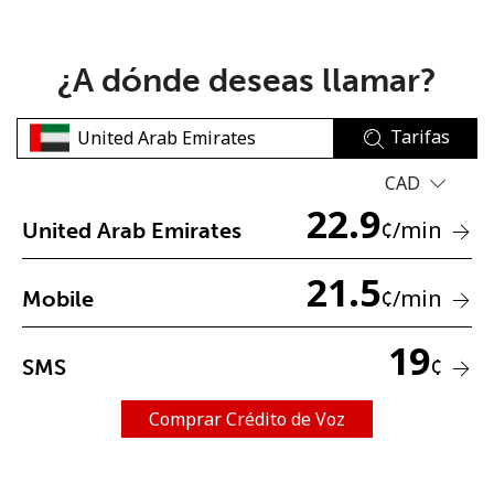
¿A dónde deseas llamar?
Tarifas
No se ha creado una contraseña
CAD
22.9
Mínimo 8 caracteres
¢
/min
United Arab Emirates
Una letra mayúscula y una minúscula
Un número
21.5
Un caracter especial
¢
/min
Mobile
19
¢
SMS
Comprar Crédito de Voz
Mantente en contacto para recibir nuestras mejores
ofertas.