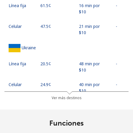
Línea fija
⁦61.5¢⁩
16 min por
-
⁦$10⁩
Celular
⁦47.5¢⁩
21 min por
-
⁦$10⁩
Ukraine
Línea fija
⁦20.5¢⁩
48 min por
-
⁦$10⁩
Celular
⁦24.9¢⁩
40 min por
-
⁦$10⁩
Ver más destinos
United Arab Emirates
Funciones
Línea fija
⁦22.9¢⁩
43 min por
-
⁦$10⁩