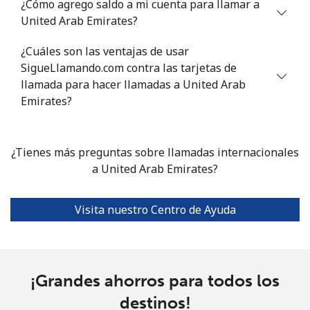
¿Cómo agrego saldo a mi cuenta para llamar a
United Arab Emirates?
Línea fija
⁦16.5¢⁩
60 min por
-
⁦$10⁩
¿Cuáles son las ventajas de usar
SigueLlamando.com contra las tarjetas de
Celular
⁦15.9¢⁩
62 min por
⁦55¢⁩
llamada para hacer llamadas a United Arab
⁦$10⁩
Emirates?
Tashkent
⁦15.9¢⁩
62 min por
-
⁦$10⁩
¿Tienes más preguntas sobre llamadas internacionales
a United Arab Emirates?
Visita nuestro Centro de Ayuda
¡Grandes ahorros para todos los
destinos!