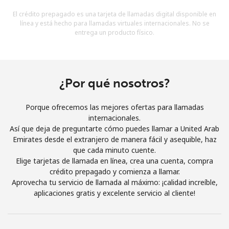
Al abrir una cuenta en este sitio web, estoy de acuerdo con
El crédito prepagado es una tarjeta de llamadas digital disponible en
estos
Términos y condiciones.
línea y está hecho para llamadas virtuales internacionales. No se
entrega un producto físico.
Únete
¿Por qué nosotros?
¡Hola!
Porque ofrecemos las mejores ofertas para llamadas
internacionales.
Así que deja de preguntarte cómo puedes llamar a United Arab
Inicia sesión o
REGÍSTRATE →
Emirates desde el extranjero de manera fácil y asequible, haz
que cada minuto cuente.
Elige tarjetas de llamada en línea, crea una cuenta, compra
crédito prepagado y comienza a llamar.
Aprovecha tu servicio de llamada al máximo: ¡calidad increíble,
aplicaciones gratis y excelente servicio al cliente!
¿Olvidaste tu contraseña? →