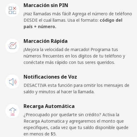
Marcación sin PIN
Celular
⁦21.5¢⁩
46 min por
⁦19¢⁩
¡Haz llamadas más fácil! Agrega el número de teléfono
⁦$10⁩
DESDE el cual llamas. Usa el formato:
código del
país + número.
United Kingdom
Marcación Rápida
Línea fija
⁦1¢⁩
1000 min por
-
¡Mejora la velocidad de marcado! Programa tus
⁦$10⁩
números frecuentes en los dígitos de tu teléfono y
conéctate más rápido con tus seres queridos.
Celular
⁦2.1¢⁩
476 min por
⁦12¢⁩
Notificaciones de Voz
⁦$10⁩
DESACTIVA esta función para omitir los mensajes de
Premium
⁦45.5¢⁩
21 min por
-
saldo y minutos al hacer la llamada.
⁦$10⁩
Recarga Automática
United States
¿Preocupado por quedarte sin crédito? Activa la
Recarga Automatica y agregaremos el monto que
especifiques, cada vez que tu saldo disponible quede
All country
⁦1.5¢⁩
665 min por
-
en menos de ⁦$5⁩.
⁦$10⁩