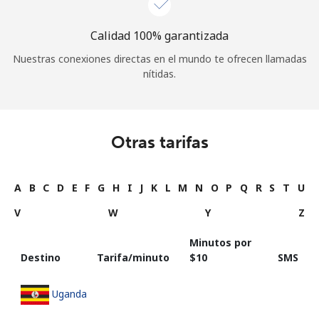
Calidad 100% garantizada
Nuestras conexiones directas en el mundo te ofrecen llamadas
nítidas.
Otras tarifas
A
B
C
D
E
F
G
H
I
J
K
L
M
N
O
P
Q
R
S
T
U
V
W
Y
Z
Minutos por
Destino
Tarifa/minuto
⁦$10⁩
SMS
Uganda