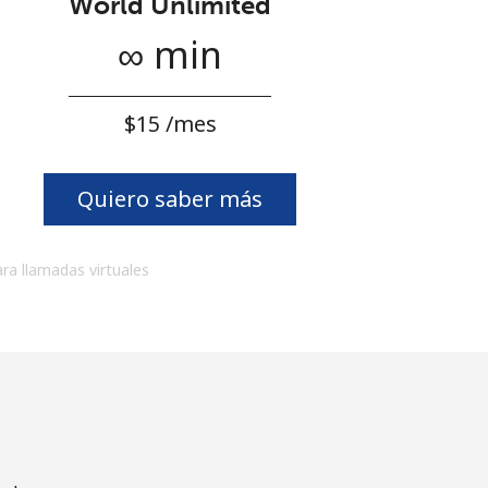
World Unlimited
∞ min
⁦$15⁩ /mes
Quiero saber más
ara llamadas virtuales