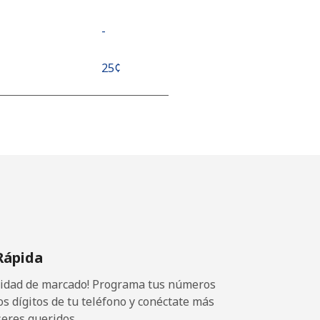
-
⁦25¢⁩
⁦25¢⁩
-
-
Rápida
ocidad de marcado! Programa tus números
os dígitos de tu teléfono y conéctate más
seres queridos.