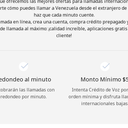
ue ofrecemos las mejores ofertas para llamadas internacion
rte cómo puedes llamar a Venezuela desde el extranjero de 
haz que cada minuto cuente.
¡Hola!
lamada en línea, crea una cuenta, compra crédito prepagado 
de llamada al máximo: ¡calidad increíble, aplicaciones gratis 
Inicia sesión o
REGÍSTRATE →
cliente!
edondeo al minuto
Monto Mínimo ⁦$5
cobrarán las llamadas con
Intenta Crédito de Voz po
¿Olvidaste tu contraseña? →
redondeo por minuto.
orden mínima y disfruta ll
internacionales bajas
Iniciar Sesión