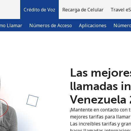
Crédito de Voz
Recarga de Celular
Travel e
mo Llamar
Números de Acceso
Aplicaciones
Número 
¡Bienvenido!
Las mejores
¿Ya tienes una cuenta?
Inicia sesión →
llamadas i
Regístrate con
Venezuela ⁦
¡Mantente en contacto con t
mejores tarifas para llamar 
Las increíbles tarifas y gra
hacer llamadas internaciona