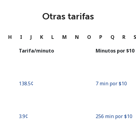
o
Otras tarifas
Continuar con
G
H
I
J
K
L
M
N
O
P
Q
R
Tarifa/minuto
Minutos por ⁦$10⁩
⁦138.5¢⁩
7 min por ⁦$10⁩
⁦3.9¢⁩
256 min por ⁦$10⁩