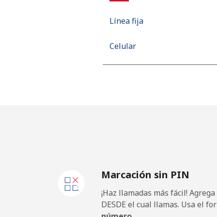
Línea fija
Celular
Mobile - Movilnet
Vietnam
Línea fija
Celular
Marcación sin PIN
¡Haz llamadas más fácil! Agrega
DESDE el cual llamas. Usa el fo
número.