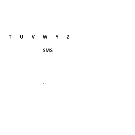
S
T
U
V
W
Y
Z
SMS
-
-