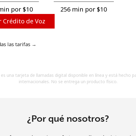
Un número
in por ⁦$10⁩
256 min por ⁦$10⁩
Un caracter especial
 Crédito de Voz
das las tarifas →
Mantente en contacto para recibir nuestras mejores
ofertas.
es una tarjeta de llamadas digital disponible en línea y está hecho p
Al abrir una cuenta en este sitio web, estoy de
internacionales. No se entrega un producto físico.
acuerdo con estos
Términos y condiciones.
Únete
¿Por qué nosotros?