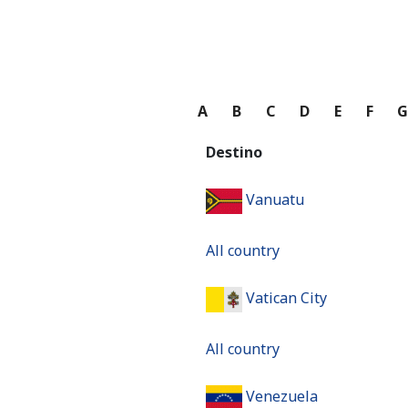
A
B
C
D
E
F
Destino
Vanuatu
All country
Vatican City
All country
Venezuela