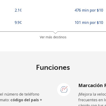
⁦2.1¢⁩
476 min por ⁦$10⁩
⁦9.9¢⁩
101 min por ⁦$10⁩
⁦3.9¢⁩
256 min por ⁦$10⁩
Ver más destinos
⁦9.5¢⁩
105 min por ⁦$10⁩
Funciones
⁦9.9¢⁩
101 min por ⁦$10⁩
Marcación 
 el número de teléfono
¡Mejora la vel
rmato:
código del país +
frecuentes en l
rápido con tus 