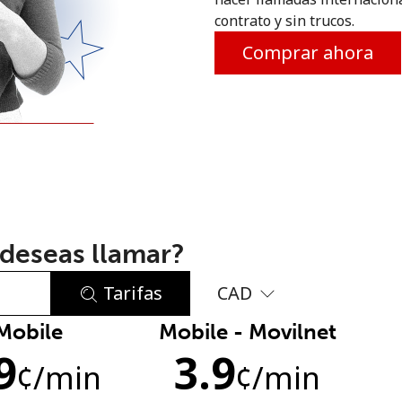
contrato y sin trucos.
o
Comprar ahora
deseas llamar?
Tarifas
CAD
Mobile
Mobile - Movilnet
No se ha creado una contraseña
9
3.9
Mínimo 8 caracteres
¢
/min
¢
/min
Una letra mayúscula y una minúscula