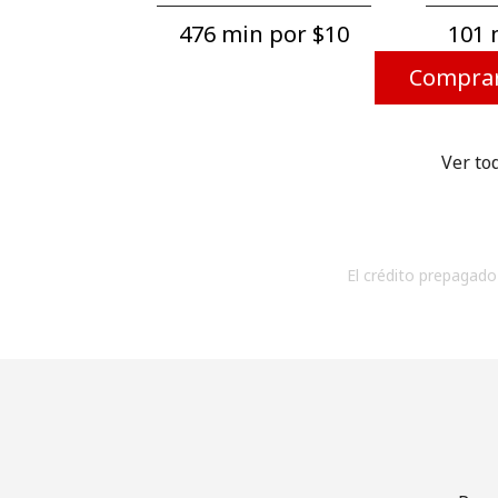
476 min por ⁦$10⁩
101 m
Comprar
Ver to
El crédito prepagado 