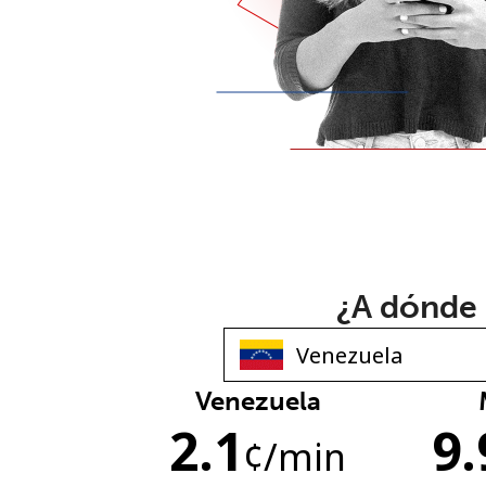
¿A dónde 
Venezuela
2.1
9.
¢
/min