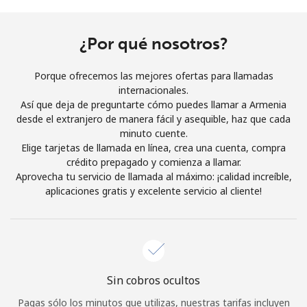
Al abrir una cuenta en este sitio web, estoy de acuerdo con
estos
Términos y condiciones.
¿Por qué nosotros?
Únete
Porque ofrecemos las mejores ofertas para llamadas
internacionales.
Así que deja de preguntarte cómo puedes llamar a Armenia
desde el extranjero de manera fácil y asequible, haz que cada
minuto cuente.
¡Hola!
Elige tarjetas de llamada en línea, crea una cuenta, compra
crédito prepagado y comienza a llamar.
Aprovecha tu servicio de llamada al máximo: ¡calidad increíble,
Inicia sesión o
REGÍSTRATE →
aplicaciones gratis y excelente servicio al cliente!
Sin cobros ocultos
¿Olvidaste tu contraseña? →
Pagas sólo los minutos que utilizas, nuestras tarifas incluyen