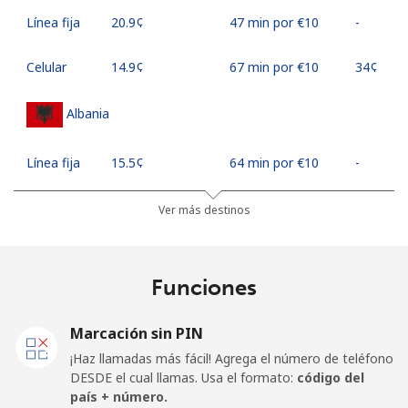
Línea fija
⁦20.9¢⁩
47 min por ⁦€10⁩
-
Celular
⁦14.9¢⁩
67 min por ⁦€10⁩
⁦34¢⁩
Albania
Línea fija
⁦15.5¢⁩
64 min por ⁦€10⁩
-
Celular
⁦33.9¢⁩
29 min por ⁦€10⁩
⁦10¢⁩
Ver más destinos
Algeria
Funciones
Línea fija
⁦6.3¢⁩
158 min por ⁦€10⁩
-
Marcación sin PIN
Celular
⁦69.9¢⁩
14 min por ⁦€10⁩
-
¡Haz llamadas más fácil! Agrega el número de teléfono
DESDE el cual llamas. Usa el formato:
código del
American Samoa
país + número.