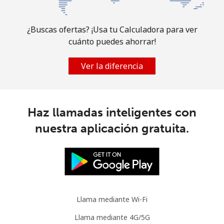
Australia
¿Buscas ofertas? ¡Usa tu Calculadora para ver
Línea fija
⁦1.2¢⁩
833 min por ⁦€10⁩
-
cuánto puedes ahorrar!
Celular
⁦1.7¢⁩
588 min por ⁦€10⁩
-
Ver la diferencia
Austria
Haz llamadas inteligentes con
Línea fija
⁦1.2¢⁩
833 min por ⁦€10⁩
-
nuestra aplicación gratuita.
Celular
⁦2¢⁩
500 min por ⁦€10⁩
⁦7¢⁩
Azerbaijan
Línea fija
⁦21.5¢⁩
46 min por ⁦€10⁩
-
Llama mediante Wi-Fi
Celular
⁦26.9¢⁩
37 min por ⁦€10⁩
⁦31¢⁩
Llama mediante 4G/5G