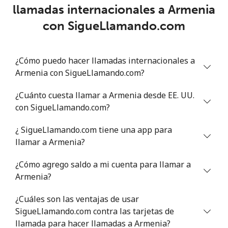
llamadas internacionales a Armenia
con SigueLlamando.com
Línea fija
⁦21.5¢⁩
46 min por ⁦€10⁩
-
Celular
⁦23.5¢⁩
42 min por ⁦€10⁩
⁦5¢⁩
¿Cómo puedo hacer llamadas internacionales a
Armenia con SigueLlamando.com?
Antigua And Barbuda
¿Cuánto cuesta llamar a Armenia desde EE. UU.
Línea fija
⁦22.9¢⁩
43 min por ⁦€10⁩
-
con SigueLlamando.com?
¿ SigueLlamando.com tiene una app para
Celular
⁦23.9¢⁩
41 min por ⁦€10⁩
⁦10¢⁩
llamar a Armenia?
Argentina
¿Cómo agrego saldo a mi cuenta para llamar a
Armenia?
Línea fija
⁦1¢⁩
1000 min por
-
⁦€10⁩
¿Cuáles son las ventajas de usar
SigueLlamando.com contra las tarjetas de
Celular
⁦13.5¢⁩
74 min por ⁦€10⁩
⁦13¢⁩
llamada para hacer llamadas a Armenia?