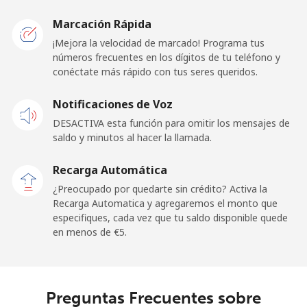
Marcación Rápida
Línea fija
⁦11.5¢⁩
86 min por ⁦€10⁩
-
¡Mejora la velocidad de marcado! Programa tus
números frecuentes en los dígitos de tu teléfono y
Celular
⁦12.9¢⁩
77 min por ⁦€10⁩
-
conéctate más rápido con tus seres queridos.
Andorra
Notificaciones de Voz
DESACTIVA esta función para omitir los mensajes de
Línea fija
⁦6.1¢⁩
163 min por ⁦€10⁩
-
saldo y minutos al hacer la llamada.
Celular
⁦19.5¢⁩
51 min por ⁦€10⁩
⁦10¢⁩
Recarga Automática
¿Preocupado por quedarte sin crédito? Activa la
Angola
Recarga Automatica y agregaremos el monto que
especifiques, cada vez que tu saldo disponible quede
en menos de ⁦€5⁩.
Línea fija
⁦25.5¢⁩
39 min por ⁦€10⁩
-
Celular
⁦37.9¢⁩
26 min por ⁦€10⁩
⁦28¢⁩
Preguntas Frecuentes sobre
Anguilla