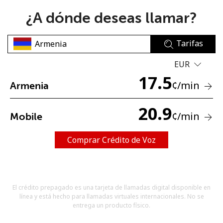
¿A dónde deseas llamar?
Tarifas
EUR
17.5
No se ha creado una contraseña
¢
/min
Armenia
Mínimo 8 caracteres
Una letra mayúscula y una minúscula
20.9
¢
/min
Mobile
Un número
Un caracter especial
Comprar Crédito de Voz
El crédito prepagado es una tarjeta de llamadas digital disponible en
línea y está hecho para llamadas virtuales internacionales. No se
Mantente en contacto para recibir nuestras mejores
entrega un producto físico.
ofertas.