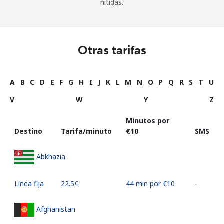
nítidas.
Otras tarifas
A
B
C
D
E
F
G
H
I
J
K
L
M
N
O
P
Q
R
S
T
U
V
W
Y
Z
Minutos por
Destino
Tarifa/minuto
⁦€10⁩
SMS
Abkhazia
Línea fija
⁦22.5¢⁩
44 min por ⁦€10⁩
-
Afghanistan