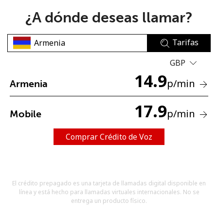
¿A dónde deseas llamar?
Tarifas
GBP
14.9
No se ha creado una contraseña
p
/min
Armenia
Mínimo 8 caracteres
Una letra mayúscula y una minúscula
17.9
p
/min
Mobile
Un número
Un caracter especial
Comprar Crédito de Voz
El crédito prepagado es una tarjeta de llamadas digital disponible en
línea y está hecho para llamadas virtuales internacionales. No se
Mantente en contacto para recibir nuestras mejores
entrega un producto físico.
ofertas.