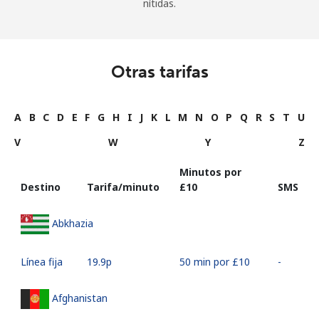
nítidas.
Otras tarifas
A
B
C
D
E
F
G
H
I
J
K
L
M
N
O
P
Q
R
S
T
U
V
W
Y
Z
Minutos por
Destino
Tarifa/minuto
⁦£10⁩
SMS
Abkhazia
Línea fija
⁦19.9p⁩
50 min por ⁦£10⁩
-
Afghanistan