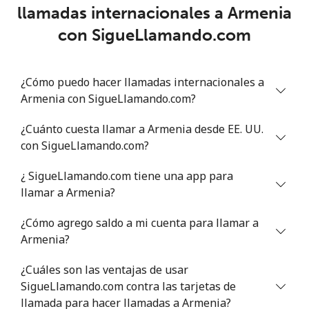
llamadas internacionales a Armenia
con SigueLlamando.com
Línea fija
⁦19.5p⁩
51 min por ⁦£10⁩
-
Celular
⁦19.9p⁩
50 min por ⁦£10⁩
⁦4p⁩
¿Cómo puedo hacer llamadas internacionales a
Armenia con SigueLlamando.com?
Antigua And Barbuda
¿Cuánto cuesta llamar a Armenia desde EE. UU.
Línea fija
⁦19.9p⁩
50 min por ⁦£10⁩
-
con SigueLlamando.com?
¿ SigueLlamando.com tiene una app para
Celular
⁦20.9p⁩
47 min por ⁦£10⁩
⁦9p⁩
llamar a Armenia?
Argentina
¿Cómo agrego saldo a mi cuenta para llamar a
Armenia?
Línea fija
⁦0.9p⁩
1111 min por
-
⁦£10⁩
¿Cuáles son las ventajas de usar
SigueLlamando.com contra las tarjetas de
Celular
⁦10.9p⁩
91 min por ⁦£10⁩
⁦11p⁩
llamada para hacer llamadas a Armenia?