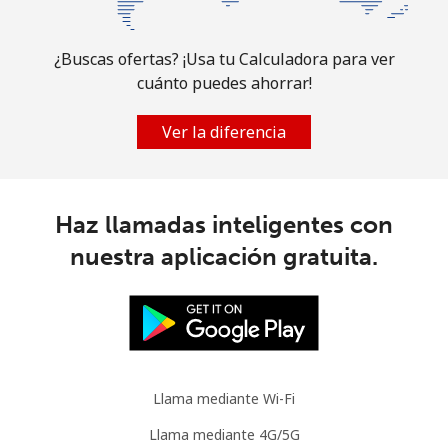
Australia
¿Buscas ofertas? ¡Usa tu Calculadora para ver
Línea fija
⁦1.2p⁩
833 min por ⁦£10⁩
-
cuánto puedes ahorrar!
Celular
⁦1.5p⁩
665 min por ⁦£10⁩
-
Ver la diferencia
Austria
Haz llamadas inteligentes con
Línea fija
⁦1.1p⁩
909 min por ⁦£10⁩
-
nuestra aplicación gratuita.
Celular
⁦1.7p⁩
588 min por ⁦£10⁩
⁦6p⁩
Azerbaijan
Línea fija
⁦19.5p⁩
51 min por ⁦£10⁩
-
Llama mediante Wi-Fi
Celular
⁦23.5p⁩
42 min por ⁦£10⁩
⁦28p⁩
Llama mediante 4G/5G