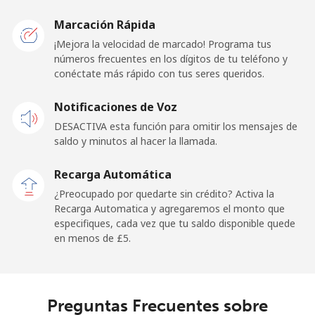
Marcación Rápida
Línea fija
⁦9.9p⁩
101 min por ⁦£10⁩
-
¡Mejora la velocidad de marcado! Programa tus
números frecuentes en los dígitos de tu teléfono y
Celular
⁦11.9p⁩
84 min por ⁦£10⁩
-
conéctate más rápido con tus seres queridos.
Andorra
Notificaciones de Voz
DESACTIVA esta función para omitir los mensajes de
Línea fija
⁦5.3p⁩
188 min por ⁦£10⁩
-
saldo y minutos al hacer la llamada.
Celular
⁦16.9p⁩
59 min por ⁦£10⁩
⁦9p⁩
Recarga Automática
¿Preocupado por quedarte sin crédito? Activa la
Angola
Recarga Automatica y agregaremos el monto que
especifiques, cada vez que tu saldo disponible quede
en menos de ⁦£5⁩.
Línea fija
⁦23.5p⁩
42 min por ⁦£10⁩
-
Celular
⁦31.9p⁩
31 min por ⁦£10⁩
⁦25p⁩
Preguntas Frecuentes sobre
Anguilla