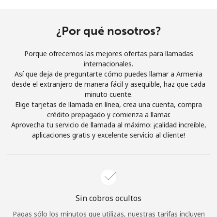
Al abrir una cuenta en este sitio web, estoy de acuerdo con
estos
Términos y condiciones.
¿Por qué nosotros?
Únete
Porque ofrecemos las mejores ofertas para llamadas
internacionales.
Así que deja de preguntarte cómo puedes llamar a Armenia
desde el extranjero de manera fácil y asequible, haz que cada
minuto cuente.
¡Hola!
Elige tarjetas de llamada en línea, crea una cuenta, compra
crédito prepagado y comienza a llamar.
Aprovecha tu servicio de llamada al máximo: ¡calidad increíble,
Inicia sesión o
REGÍSTRATE →
aplicaciones gratis y excelente servicio al cliente!
Sin cobros ocultos
¿Olvidaste tu contraseña? →
Pagas sólo los minutos que utilizas, nuestras tarifas incluyen