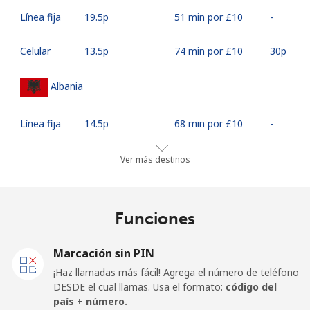
Línea fija
⁦19.5p⁩
51 min por ⁦£10⁩
-
Celular
⁦13.5p⁩
74 min por ⁦£10⁩
⁦30p⁩
Albania
Línea fija
⁦14.5p⁩
68 min por ⁦£10⁩
-
Celular
⁦29.9p⁩
33 min por ⁦£10⁩
⁦9p⁩
Ver más destinos
Algeria
Funciones
Línea fija
⁦5.9p⁩
169 min por ⁦£10⁩
-
Marcación sin PIN
Celular
⁦61.5p⁩
16 min por ⁦£10⁩
-
¡Haz llamadas más fácil! Agrega el número de teléfono
DESDE el cual llamas. Usa el formato:
código del
American Samoa
país + número.